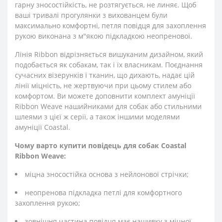
гарну зносостійкість, не розтягується, не линяє. Щоб
ваші тривалі прогулянки з вихованцем були
максимально комфортні, петля повідця для захоплення
рукою виконана з м"якою підкладкою неопренової.
Лінія Ribbon відрізняється вишуканим дизайном, який
подобається як собакам, так і їх власникам. Поєднання
сучасних візерунків і тканин, що дихають, надає цій
лінії міцність, не жертвуючи при цьому стилем або
комфортом. Ви можете доповнити комплект амуніції
Ribbon Weave нашийниками для собак або стильними
шлеями з цієї ж серії, а також іншими моделями
амуніції Coastal.
Чому варто купити повідець для собак Coastal
Ribbon Weave:
міцна зносостійка основа з нейлонової стрічки;
неопренова підкладка петлі для комфортного
захоплення рукою;
зовнішня частина повідця має нашивку з міцної