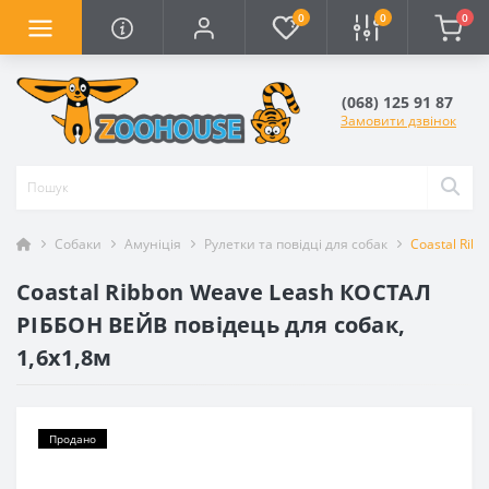
0
0
0
(068) 125 91 87
Замовити дзвінок
Собаки
Амуніція
Рулетки та повідці для собак
Coastal Rib
Coastal Ribbon Weave Leash КОСТАЛ
РІББОН ВЕЙВ повідець для собак,
1,6х1,8м
Продано