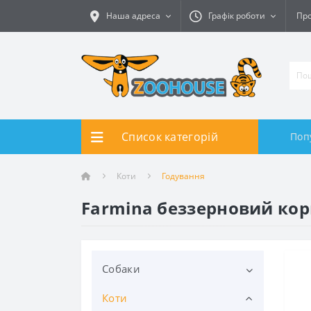
Наша адреса
Графік роботи
Про
Список категорій
Поп
Коти
Годування
Farmina беззерновий кор
Собаки
Коти
Годування