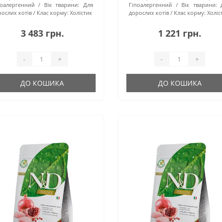
поалергенний
Вік тварини:
Для
Гіпоалергенний
Вік тварини:
ослих котів
Клас корму:
Холістик
дорослих котів
Клас корму:
Холіс
3 483 грн.
1 221 грн.
-
+
-
+
ДО КОШИКА
ДО КОШИКА