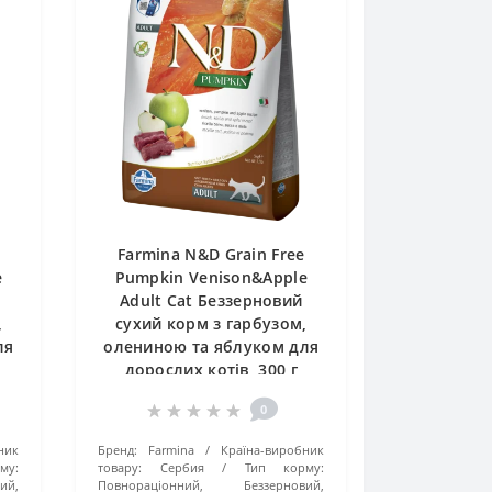
e
Farmina N&D Grain Free
e
Pumpkin Venison&Apple
Adult Cat Беззерновий
,
сухий корм з гарбузом,
ля
олениною та яблуком для
дорослих котів, 300 г
0
ник
Бренд:
Farmina
Країна-виробник
му:
товару:
Сербия
Тип корму:
ий,
Повнораціонний, Беззерновий,