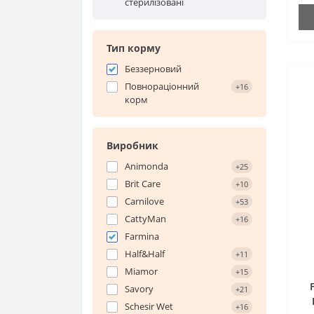
стерилізовані
Тип корму
Беззерновий
Повнораціонний
+16
корм
Виробник
Animonda
+25
Brit Care
+10
Carnilove
+53
CattyMan
+16
Farmina
Half&Half
+11
Miamor
+15
Savory
+21
Schesir Wet
+16