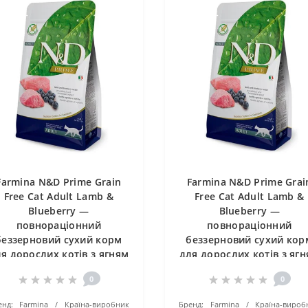
Farmina N&D Prime Grain
Farmina N&D Prime Grai
Free Cat Adult Lamb &
Free Cat Adult Lamb &
Blueberry —
Blueberry —
повнораціонний
повнораціонний
беззерновий сухий корм
беззерновий сухий кор
я дорослих котів з ягням
для дорослих котів з яг
та чорницею, 10 кг
та чорницею, 5 кг
0
0
енд:
Farmina
Країна-виробник
Бренд:
Farmina
Країна-вироб