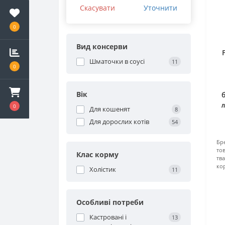
Schesir корм для котів
Скасувати
Уточнити
0
Вид консерви
Шматочки в соусі
11
0
Вік
д
0
Для кошенят
8
Для дорослих котів
54
Бр
тов
Клас корму
тв
ко
Холістик
11
Особливі потреби
Кастровані і
13