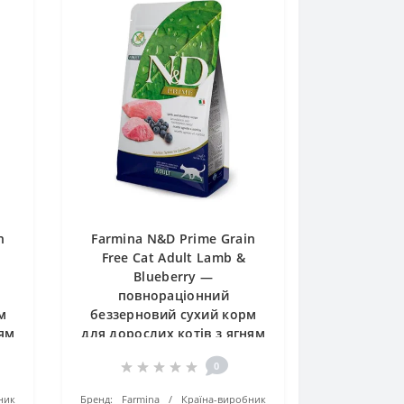
n
Farmina N&D Prime Grain
Free Cat Adult Lamb &
Blueberry —
повнораціонний
м
беззерновий сухий корм
ням
для дорослих котів з ягням
та чорницею, 1.5 кг
0
ник
Бренд:
Farmina
Країна-виробник