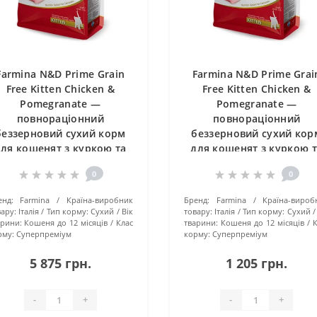
Farmina N&D Prime Grain
Farmina N&D Prime Grai
Free Kitten Chicken &
Free Kitten Chicken &
Pomegranate —
Pomegranate —
повнораціонний
повнораціонний
беззерновий сухий корм
беззерновий сухий кор
ля кошенят з куркою та
для кошенят з куркою 
гранатом, 10 кг
гранатом, 1.5 кг
0
0
енд:
Farmina
Країна-виробник
Бренд:
Farmina
Країна-вироб
ару:
Італія
Тип корму:
Сухий
Вік
товару:
Італія
Тип корму:
Сухий
арини:
Кошеня до 12 місяців
Клас
тварини:
Кошеня до 12 місяців
К
рму:
Суперпреміум
корму:
Суперпреміум
5 875 грн.
1 205 грн.
-
+
-
+