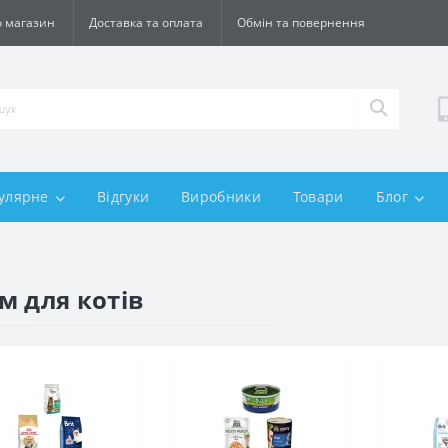
 магазин
Доставка та оплата
Обмін та повернення
улярне
Відгуки
Виробники
Товари
Блог
м для котів