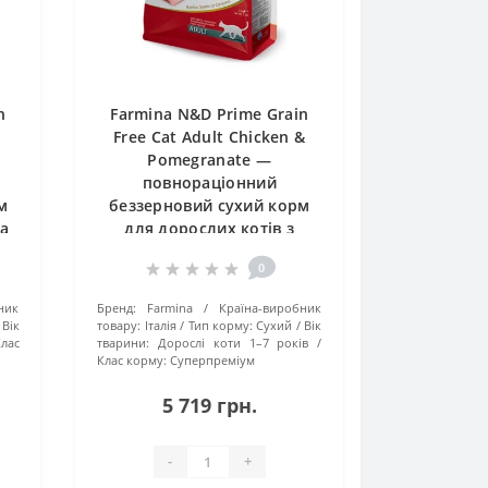
n
Farmina N&D Prime Grain
Free Cat Adult Chicken &
Pomegranate —
повнораціонний
м
беззерновий сухий корм
та
для дорослих котів з
куркою та гранатом, 10 кг
0
ник
Бренд:
Farmina
Країна-виробник
Вік
товару:
Італія
Тип корму:
Сухий
Вік
лас
тварини:
Дорослі коти 1–7 років
Клас корму:
Суперпреміум
5 719 грн.
-
+