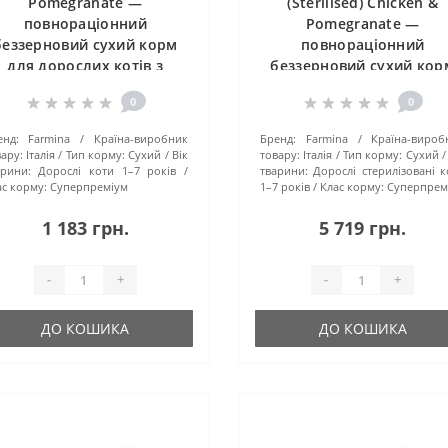
Pomegranate —
(Sterilised) Chicken &
повнораціонний
Pomegranate —
беззерновий сухий корм
повнораціонний
для дорослих котів з
беззерновий сухий кор
уркою та гранатом, 1.5 кг
для стерилізованих
0
0
дорослих котів з куркою
гранатом, 10 кг
енд:
Farmina
Країна-виробник
Бренд:
Farmina
Країна-вироб
ару:
Італія
Тип корму:
Сухий
Вік
товару:
Італія
Тип корму:
Сухий
арини:
Дорослі коти 1–7 років
тварини:
Дорослі стерилізовані к
с корму:
Суперпреміум
1–7 років
Клас корму:
Суперпрем
1 183 грн.
5 719 грн.
-
+
-
+
ДО КОШИКА
ДО КОШИКА