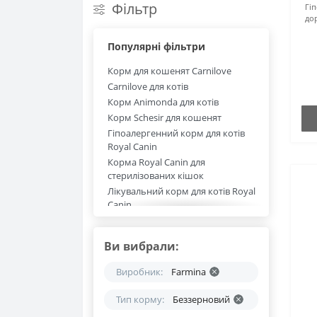
Фільтр
Гі
Іграшки
дор
Вітаміни та догляд
Шлеї та повідці
Популярні фільтри
Корм для кошенят Carnilove
Наповнювачі
Carnilove для котів
Вітаміни та добавки
Корм Animonda для котів
Корм Schesir для кошенят
Засоби для очистки кліток
Гіпоалергенний корм для котів
Royal Canin
Корма Royal Canin для
стерилізованих кішок
Лікувальний корм для котів Royal
Canin
Корма Royal Canin для котів
Фарміна (Farmina) корм для котів
Ви вибрали:
Farmina корм для стерилізованих
кішок
Виробник:
Farmina
Farmina беззерновий корм
для котів
Тип корму:
Беззерновий
Корм для кошенят Фарміна