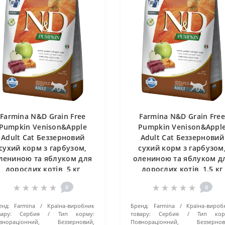
Farmina N&D Grain Free
Farmina N&D Grain Fre
Pumpkin Venison&Apple
Pumpkin Venison&Appl
Adult Cat Беззерновий
Adult Cat Беззерновий
сухий корм з гарбузом,
сухий корм з гарбузом
лениною та яблуком для
олениною та яблуком д
дорослих котів, 5 кг
дорослих котів, 1.5 кг
0
0
енд:
Farmina
Країна-виробник
Бренд:
Farmina
Країна-вироб
ару:
Сербия
Тип корму:
товару:
Сербия
Тип кор
внораціонний, Беззерновий,
Повнораціонний, Беззернов