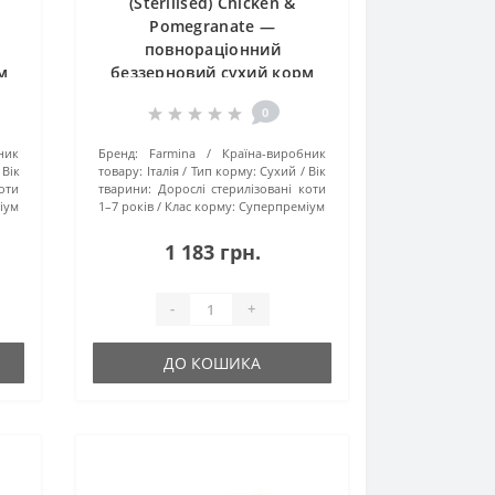
(Sterilised) Chicken &
Pomegranate —
повнораціонний
м
беззерновий сухий корм
для стерилізованих
0
 та
дорослих котів з куркою та
гранатом, 1.5 кг
ник
Бренд:
Farmina
Країна-виробник
Вік
товару:
Італія
Тип корму:
Сухий
Вік
оти
тварини:
Дорослі стерилізовані коти
іум
1–7 років
Клас корму:
Суперпреміум
1 183 грн.
-
+
ДО КОШИКА