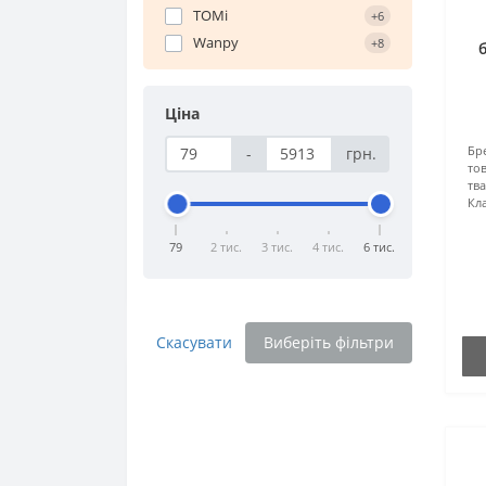
TOMi
+6
Wanpy
+8
к
Ціна
Бр
-
грн.
тов
тв
Кла
79
2 тис.
3 тис.
4 тис.
6 тис.
Скасувати
Виберіть фільтри