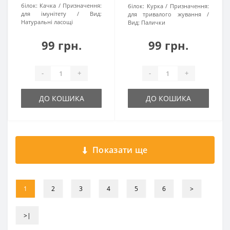
білок:
Качка
Призначення:
білок:
Курка
Призначення:
для імунітету
Вид:
для тривалого жування
Натуральні ласощі
Вид:
Палички
99 грн.
99 грн.
-
+
-
+
ДО КОШИКА
ДО КОШИКА
Показати ще
1
2
3
4
5
6
>
>|