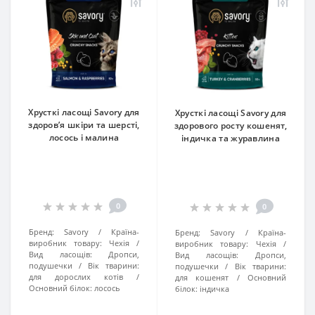
Хрусткі ласощі Savory для
Хрусткі ласощі Savory для
здоров’я шкіри та шерсті,
здорового росту кошенят,
лосось і малина
індичка та журавлина
0
0
Бренд:
Savory
Країна-
Бренд:
Savory
Країна-
виробник товару:
Чехія
виробник товару:
Чехія
Вид ласощів:
Дропси,
Вид ласощів:
Дропси,
подушечки
Вік тварини:
подушечки
Вік тварини:
для дорослих котів
для кошенят
Основний
Основний білок:
лосось
білок:
індичка