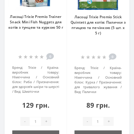
Ласощі Trixie Premio Trainer
Ласощі Trixie Premio Stick
Snack Mini Fish Nuggets для
Quintett для котів: Палички з
котів з тунцем та куркою 50 г
птицею та печінкою (5 шт. х
5 г)
0
0
Бренд:
Trixie
Країна-
Бренд:
Trixie
Країна-
виробник товару:
виробник товару:
Німеччина
Основний
Німеччина
Основний
білок:
Риба
Призначення:
білок:
Курка
Призначення:
для здоров'я шкіри та шерсті
для тривалого жування
Вид:
Шматочки
Вид:
Палички
129 грн.
89 грн.
-
+
-
+