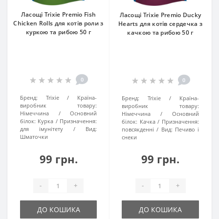
Ласощі Trixie Premio Fish
Ласощі Trixie Premio Ducky
Chicken Rolls для котів роли з
Hearts для котів сердечка з
куркою та рибою 50 г
качкою та рибою 50 г
0
0
Бренд:
Trixie
Країна-
Бренд:
Trixie
Країна-
виробник товару:
виробник товару:
Німеччина
Основний
Німеччина
Основний
білок:
Курка
Призначення:
білок:
Качка
Призначення:
для імунітету
Вид:
повсякденні
Вид:
Печиво і
Шматочки
снеки
99 грн.
99 грн.
-
+
-
+
ДО КОШИКА
ДО КОШИКА