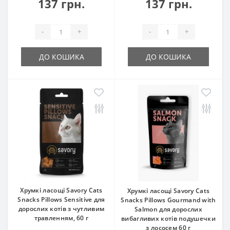
137 грн.
137 грн.
-
+
-
+
ДО КОШИКА
ДО КОШИКА
Хрумкі ласощі Savory Cats
Хрумкі ласощі Savory Cats
Snacks Pillows Sensitive для
Snacks Pillows Gourmand with
дорослих котів з чутливим
Salmon для дорослих
травленням, 60 г
вибагливих котів подушечки
з лососем 60 г