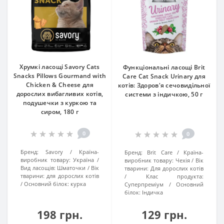
Хрумкі ласощі Savory Cats
Функціональні ласощі Brit
Snacks Pillows Gourmand with
Care Cat Snack Urinary для
Chicken & Cheese для
котів: Здоров'я сечовидільної
дорослих вибагливих котів,
системи з індичкою, 50 г
подушечки з куркою та
сиром, 180 г
0
0
Бренд:
Savory
Країна-
Бренд:
Brit Care
Країна-
виробник товару:
Україна
виробник товару:
Чехія
Вік
Вид ласощів:
Шматочки
Вік
тварини:
Для дорослих котів
тварини:
для дорослих котів
Клас продукта:
Основний білок:
курка
Суперпреміум
Основний
білок:
Індичка
198 грн.
129 грн.