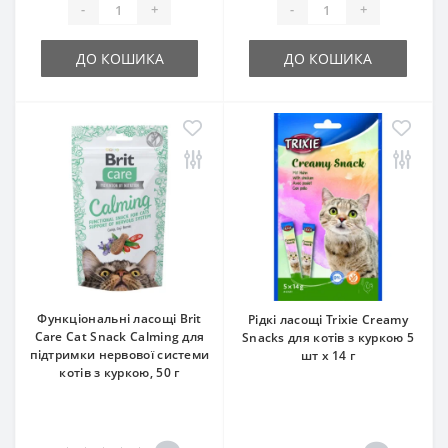
-
+
-
+
ДО КОШИКА
ДО КОШИКА
Функціональні ласощі Brit
Рідкі ласощі Trixie Creamy
Care Cat Snack Calming для
Snacks для котів з куркою 5
підтримки нервової системи
шт х 14 г
котів з куркою, 50 г