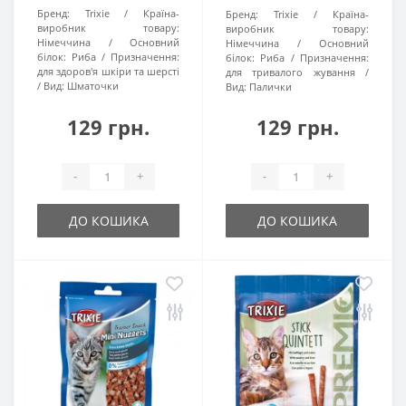
Бренд:
Trixie
Країна-
Бренд:
Trixie
Країна-
виробник товару:
виробник товару:
Німеччина
Основний
Німеччина
Основний
білок:
Риба
Призначення:
білок:
Риба
Призначення:
для здоров'я шкіри та шерсті
для тривалого жування
Вид:
Шматочки
Вид:
Палички
129 грн.
129 грн.
-
+
-
+
ДО КОШИКА
ДО КОШИКА