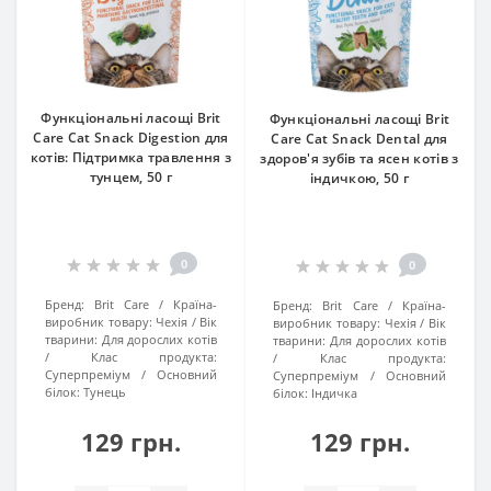
Функціональні ласощі Brit
Функціональні ласощі Brit
Care Cat Snack Digestion для
Care Cat Snack Dental для
котів: Підтримка травлення з
здоров'я зубів та ясен котів з
тунцем, 50 г
індичкою, 50 г
0
0
Бренд:
Brit Care
Країна-
Бренд:
Brit Care
Країна-
виробник товару:
Чехія
Вік
виробник товару:
Чехія
Вік
тварини:
Для дорослих котів
тварини:
Для дорослих котів
Клас продукта:
Клас продукта:
Суперпреміум
Основний
Суперпреміум
Основний
білок:
Тунець
білок:
Індичка
129 грн.
129 грн.