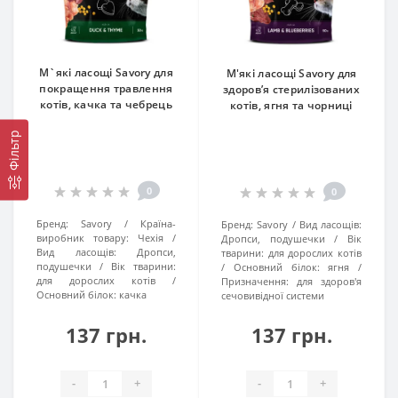
М`які ласощі Savory для
М'які ласощі Savory для
покращення травлення
здоров’я стерилізованих
котів, качка та чебрець
котів, ягня та чорниці
Фільтр
0
0
Бренд:
Savory
Країна-
Бренд:
Savory
Вид ласощів:
виробник товару:
Чехія
Дропси, подушечки
Вік
Вид ласощів:
Дропси,
тварини:
для дорослих котів
подушечки
Вік тварини:
Основний білок:
ягня
для дорослих котів
Призначення:
для здоров'я
Основний білок:
качка
сечовивідної системи
137 грн.
137 грн.
-
+
-
+