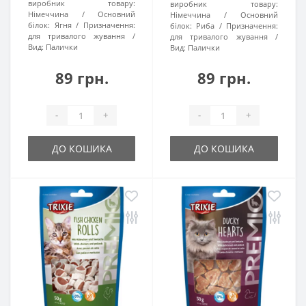
виробник товару:
виробник товару:
Німеччина
Основний
Німеччина
Основний
білок:
Ягня
Призначення:
білок:
Риба
Призначення:
для тривалого жування
для тривалого жування
Вид:
Палички
Вид:
Палички
89 грн.
89 грн.
-
+
-
+
ДО КОШИКА
ДО КОШИКА