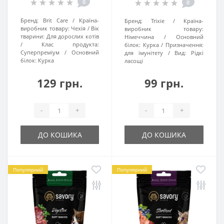
0
0
Бренд:
Brit Care
Країна-
Бренд:
Trixie
Країна-
виробник товару:
Чехія
Вік
виробник товару:
тварини:
Для дорослих котів
Німеччина
Основний
Клас продукта:
білок:
Курка
Призначення:
Суперпреміум
Основний
для імунітету
Вид:
Рідкі
білок:
Курка
ласощі
129 грн.
99 грн.
-
+
-
+
ДО КОШИКА
ДО КОШИКА
Популярний
Популярний