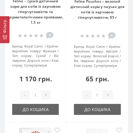
Feline – сухий дієтичний
Feline Pouches – вологий
корм для котів із харчовою
дієтичний корм у паучах для
гіперчутливістю та
котів із харчовою
дерматологічними проявами,
гіперчутливістю, 85 г
Фільтр
1.5 кг
0
0
Бренд:
Royal Canin
Країна-
Бренд:
Royal Canin
Країна-
виробник товару:
Франція
виробник товару:
Австрія
Тип корму:
Сухий
Вік
Тип корму:
Вологий (паучі)
тварини:
Дорослі коти
Клас
Вік тварини:
Дорослі коти
корму:
Суперпреміум
Клас корму:
Суперпреміум
1 170 грн.
65 грн.
-
+
-
+
ДО КОШИКА
ДО КОШИКА