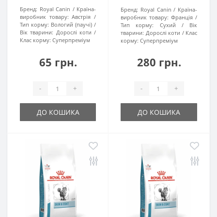
Бренд:
Royal Canin
Країна-
Бренд:
Royal Canin
Країна-
виробник товару:
Австрія
виробник товару:
Франція
Тип корму:
Вологий (паучі)
Тип корму:
Сухий
Вік
Вік тварини:
Дорослі коти
тварини:
Дорослі коти
Клас
Клас корму:
Суперпреміум
корму:
Суперпреміум
65 грн.
280 грн.
-
+
-
+
ДО КОШИКА
ДО КОШИКА