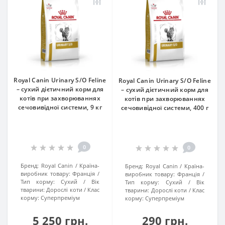
Royal Canin Urinary S/O Feline
Royal Canin Urinary S/O Feline
– сухий дієтичний корм для
– сухий дієтичний корм для
котів при захворюваннях
котів при захворюваннях
сечовивідної системи, 9 кг
сечовивідної системи, 400 г
0
0
Бренд:
Royal Canin
Країна-
Бренд:
Royal Canin
Країна-
виробник товару:
Франція
виробник товару:
Франція
Тип корму:
Сухий
Вік
Тип корму:
Сухий
Вік
тварини:
Дорослі коти
Клас
тварини:
Дорослі коти
Клас
корму:
Суперпреміум
корму:
Суперпреміум
5 250 грн.
290 грн.