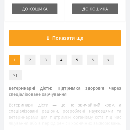
ДО КОШИКА
ДО КОШИКА
Показати ще
1
2
3
4
5
6
>
>|
Ветеринарні дієти: Підтримка здоров'я через
спеціалізоване харчування
Ветеринарні дієти — це не звичайний корм, а
спеціалізовані раціони, розроблені науковцями та
ветеринарами для підтримки організму кота під час
лікування або в період ремісії хронічних захворювань.
Вони мають змінений склад (контроль мінералів,