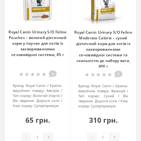
Royal Canin Urinary S/O Feline
Royal Canin Urinary S/O Feline
Pouches – вологий дієтичний
Moderate Calorie – сухий
корм у паучах для котів із
дієтичний корм для котів із
захворюваннями
захворюваннями
сечовивідної системи, 85 г
сечовивідної системи та
схильністю до набору ваги,
400 г
0
0
Бренд:
Royal Canin
Країна-
Бренд:
Royal Canin
Країна-
виробник товару:
Австрія
виробник товару:
Франція
Тип корму:
Вологий (паучі)
Тип корму:
Сухий
Вік
Вік тварини:
Дорослі коти
тварини:
Дорослі коти
Клас
Клас корму:
Суперпреміум
корму:
Суперпреміум
65 грн.
310 грн.
-
+
-
+