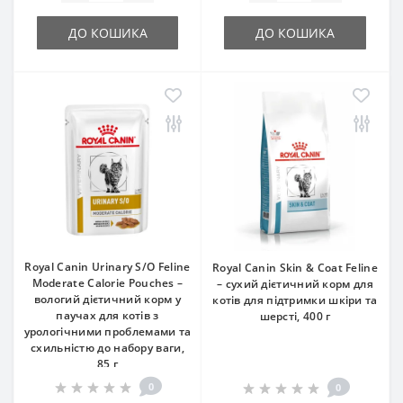
ДО КОШИКА
ДО КОШИКА
Royal Canin Urinary S/O Feline
Royal Canin Skin & Coat Feline
Moderate Calorie Pouches –
– сухий дієтичний корм для
вологий дієтичний корм у
котів для підтримки шкіри та
паучах для котів з
шерсті, 400 г
урологічними проблемами та
схильністю до набору ваги,
85 г
0
0