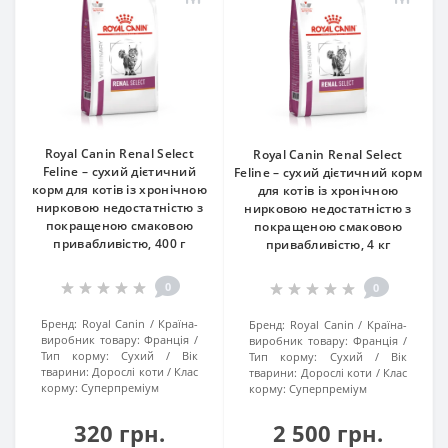
Royal Canin Renal Select
Royal Canin Renal Select
Feline – сухий дієтичний
Feline – сухий дієтичний корм
корм для котів із хронічною
для котів із хронічною
нирковою недостатністю з
нирковою недостатністю з
покращеною смаковою
покращеною смаковою
привабливістю, 400 г
привабливістю, 4 кг
0
0
Бренд:
Royal Canin
Країна-
Бренд:
Royal Canin
Країна-
виробник товару:
Франція
виробник товару:
Франція
Тип корму:
Сухий
Вік
Тип корму:
Сухий
Вік
тварини:
Дорослі коти
Клас
тварини:
Дорослі коти
Клас
корму:
Суперпреміум
корму:
Суперпреміум
320 грн.
2 500 грн.