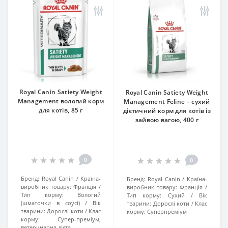
Royal Canin Satiety Weight
Royal Canin Satiety Weight
Management вологий корм
Management Feline – сухий
для котів, 85 г
дієтичний корм для котів із
зайвою вагою, 400 г
0
0
Бренд:
Royal Canin
Країна-
Бренд:
Royal Canin
Країна-
виробник товару:
Франція
виробник товару:
Франція
Тип корму:
Вологий
Тип корму:
Сухий
Вік
(шматочки в соусі)
Вік
тварини:
Дорослі коти
Клас
тварини:
Дорослі коти
Клас
корму:
Суперпреміум
корму:
Супер-преміум,
ветеринарна дієта