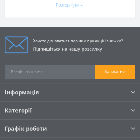
Розгорнути
інший рівень білка, підвищений вміст клітковини) для
мінімізації навантаження на хворі органи.
Важливо! Всі ветеринарні дієти повинні
застосовуватися виключно за призначенням та під
наглядом ветеринарного лікаря.
Хочете дізнаватися першим про акції і знижки?
Спеціалізовані лінійки у нашому асортименті:
Підпишіться на нашу розсилку
Для сечовивідної системи (Urinary): Раціони з
контрольованим рівнем pH сечі та низьким
вмістом мінералів для розчинення струвітів та
Підписатися
профілактики утворення оксалатних кристалів.
Для нирок (Renal): Дієти зі зниженим вмістом
фосфору та якісним, але обмеженим рівнем білка
Інформація
для підтримки функції нирок при хронічній
недостатності.
Для чутливого травлення (Gastrointestinal):
Категорії
Легкозасвоювані корми з підвищеним вмістом
електролітів та пребіотиків для відновлення
мікрофлори кишківника.
Графік роботи
Для алергіків (Hypoallergenic): Дієти на основі