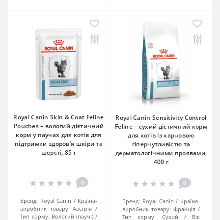
Royal Canin Skin & Coat Feline
Royal Canin Sensitivity Control
Pouches – вологий дієтичний
Feline – сухий дієтичний корм
корм у паучах для котів для
для котів із харчовою
підтримки здоров’я шкіри та
гіперчутливістю та
шерсті, 85 г
дерматологічними проявами,
400 г
0
0
Бренд:
Royal Canin
Країна-
Бренд:
Royal Canin
Країна-
виробник товару:
Австрія
виробник товару:
Франція
Тип корму:
Вологий (паучі)
Тип корму:
Сухий
Вік