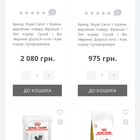
0
0
Бренд:
Royal Canin
Країна-
Бренд:
Royal Canin
Країна-
виробник товару:
Франція
виробник товару:
Франція
Тип корму:
Сухий
Вік
Тип корму:
Сухий
Вік
тварини:
Дорослі коти
Клас
тварини:
Дорослі коти
Клас
корму:
Суперпреміум
корму:
Суперпреміум
2 080 грн.
975 грн.
-
+
-
+
ДО КОШИКА
ДО КОШИКА