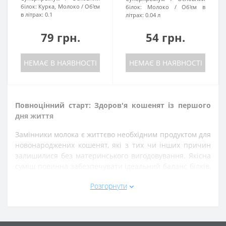
білок:
Курка, Молоко
Об'єм
білок:
Молоко
Об'єм в
в літрах:
0.1
літрах:
0.04 л
79 грн.
54 грн.
НЕМАЄ В НАЯВНОСТІ
НЕМАЄ В НАЯВНОСТІ
Повноцінний старт: Здоров'я кошенят із першого
дня життя
Замінники молока є життєво необхідним продуктом для
новонароджених кошенят, які з тих чи інших причин
залишилися без материнського вигодовування. Якісна
суміш повинна забезпечувати ідеальний баланс білків,
жирів, вуглеводів, а також включати DHA та пребіотики
Розгорнути
для розвитку мозку, зору та формування міцного
імунітету.
Наш асортимент замінників молока та молочних