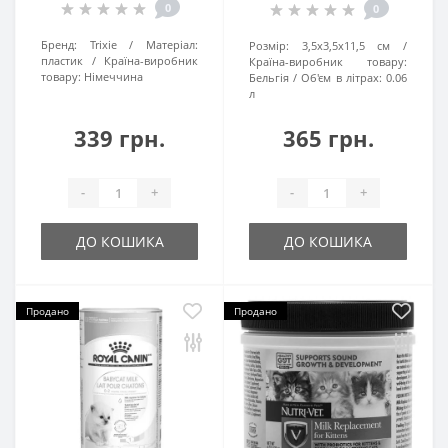
0
0
Бренд:
Trixie
Матеріал:
Розмір:
3,5х3,5х11,5 см
пластик
Країна-виробник
Країна-виробник товару:
товару:
Нiмеччина
Бельгія
Об'єм в літрах:
0.06
л
339 грн.
365 грн.
-
+
-
+
ДО КОШИКА
ДО КОШИКА
Продано
Продано