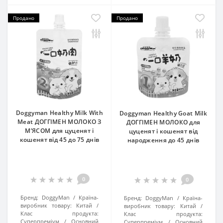
Продано
Продано
Doggyman Healthy Milk With
Doggyman Healthy Goat Milk
Meat ДОГГІМЕН МОЛОКО З
ДОГГІМЕН МОЛОКО для
М’ЯСОМ для цуценят і
цуценят і кошенят від
кошенят від 45 до 75 днів
народження до 45 днів
0
0
Бренд:
DoggyMan
Країна-
Бренд:
DoggyMan
Країна-
виробник товару:
Китай
виробник товару:
Китай
Клас продукта:
Клас продукта:
Суперпреміум
Основний
Суперпреміум
Основний