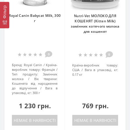
Фільтр
Royal Canin Babycat Milk, 300
Nutri-Vet МОЛОКО ДЛЯ
г
КОШЕНЯТ (Kitten Milk)
замінник котячого молока
для кошенят
0
0
Бренд:
Royal Canin
Країна-
Країна-виробник товару:
виробник товару:
Франція
США
Вага в упаковці, кг:
Тип продукту:
Замінник
0.17 кг
молока
Вік тварини:
Кошенята від народження
до відлучення
Вага в
упаковці, кг:
300 г
1 230 грн.
769 грн.
НЕМАЄ В НАЯВНОСТІ
НЕМАЄ В НАЯВНОСТІ