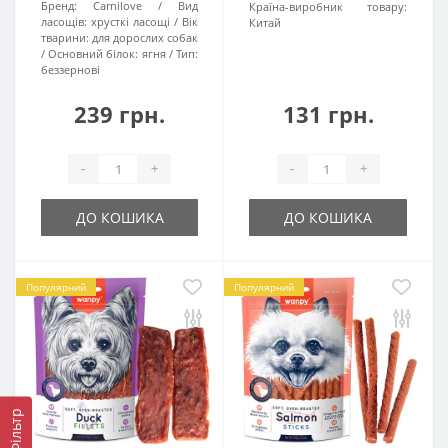
Бренд:
Carnilove
Вид
Країна-виробник товару:
ласощів:
хрусткі ласощі
Вік
Китай
тварини:
для дорослих собак
Основний білок:
ягня
Тип:
беззернові
239 грн.
131 грн.
-
+
-
+
ДО КОШИКА
ДО КОШИКА
Популярний
Популярний
Фільтр