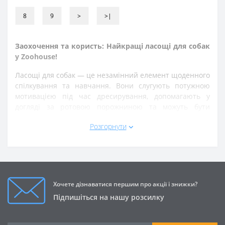
8
9
>
>|
Заохочення та користь: Найкращі ласощі для собак
у Zoohouse!
Ласощі для собак — це незамінний елемент щоденного
спілкування та навчання. Вони слугують потужною
мотивацією під час дресирування, допомагають у
догляді за ротовою порожниною та можуть бути
додатковим джерелом вітамінів. Ми пропонуємо лише
Розгорнути
натуральні та безпечні смаколики, які не містять
штучних барвників та підсилювачів смаку.
Наш асортимент ласощів:
Для дресирування: Маленькі, низькокалорійні та
швидко засвоювані снеки для собак, які ідеально
Хочете дізнаватися першим про акції і знижки?
підходять для багаторазового заохочення під час
Підпишіться на нашу розсилку
тренувань.
Жувальні кістки та палички: Жувальні ласощі для
собак з пресованої шкіри або натурального м'яса.