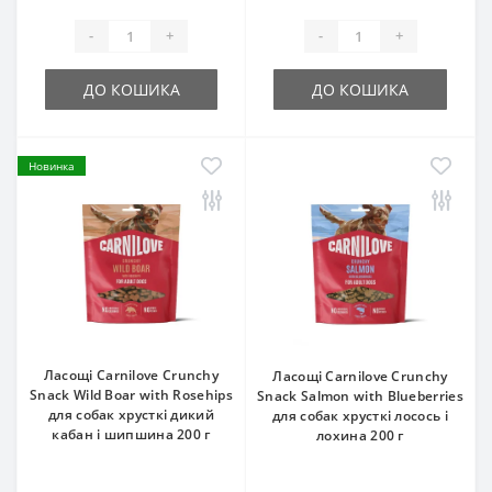
-
+
-
+
ДО КОШИКА
ДО КОШИКА
Новинка
Ласощі Carnilove Crunchy
Ласощі Carnilove Crunchy
Snack Wild Boar with Rosehips
Snack Salmon with Blueberries
для собак хрусткі дикий
для собак хрусткі лосось і
кабан і шипшина 200 г
лохина 200 г