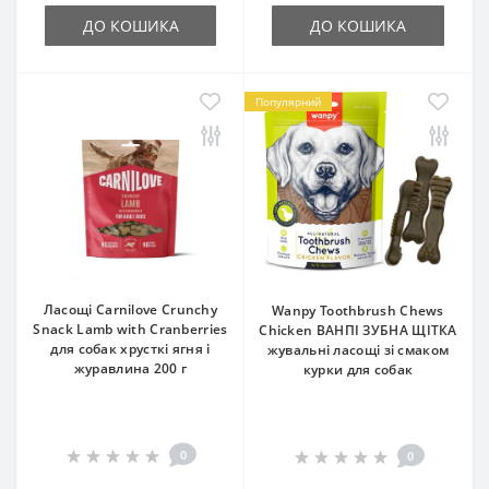
ДО КОШИКА
ДО КОШИКА
Популярний
Ласощі Carnilove Crunchy
Wanpy Toothbrush Chews
Snack Lamb with Cranberries
Chicken ВАНПІ ЗУБНА ЩІТКА
для собак хрусткі ягня і
жувальні ласощі зі смаком
журавлина 200 г
курки для собак
0
0