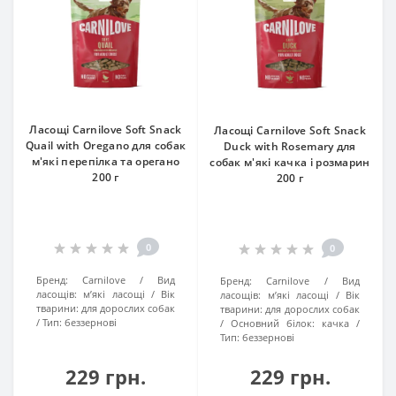
Ласощі Carnilove Soft Snack
Ласощі Carnilove Soft Snack
Quail with Oregano для собак
Duck with Rosemary для
м'які перепілка та орегано
собак м'які качка і розмарин
200 г
200 г
0
0
Бренд:
Carnilove
Вид
Бренд:
Carnilove
Вид
ласощів:
м’які ласощі
Вік
ласощів:
м’які ласощі
Вік
тварини:
для дорослих собак
тварини:
для дорослих собак
Тип:
беззернові
Основний білок:
качка
Тип:
беззернові
229 грн.
229 грн.