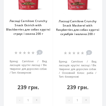
Ласощі Carnilove Crunchy
Ласощі Carnilove Crunchy
Snack Ostrich with
Snack Mackerel with
Blackberries для собак хрусткі
Raspberries для собак хрусткі
страус і ожина 200 г
скумбрія і малина 200 г
0
0
Бренд:
Carnilove
Вид
Бренд:
Carnilove
Вид
ласощів:
хрусткі ласощі
Вік
ласощів:
хрусткі ласощі
Вік
тварини:
для дорослих собак
тварини:
для дорослих собак
Тип:
беззернові
Основний білок:
риба
Тип:
беззернові
239 грн.
239 грн.
-
+
-
+