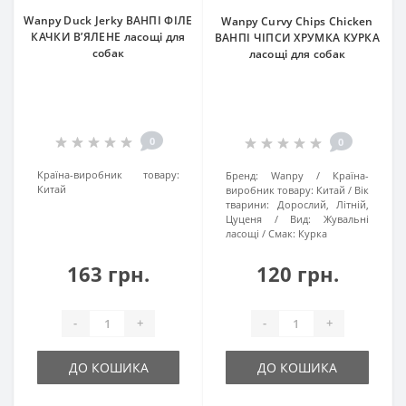
Wanpy Duck Jerky ВАНПІ ФІЛЕ
Wanpy Curvy Chips Chicken
КАЧКИ В’ЯЛЕНЕ ласощі для
ВАНПІ ЧІПСИ ХРУМКА КУРКА
собак
ласощі для собак
0
0
Країна-виробник товару:
Бренд:
Wanpy
Країна-
Китай
виробник товару:
Китай
Вік
тварини:
Дорослий, Літній,
Цуценя
Вид:
Жувальні
ласощі
Смак:
Курка
163 грн.
120 грн.
-
+
-
+
ДО КОШИКА
ДО КОШИКА