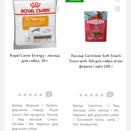
Royal Canin Energy - ласощі
Ласощі Carnilove Soft Snack
для собак, 50 г
Trout with Dill для собак м'які
форель і кріп 200 г
0
0
Бренд:
Франція
Країна-
Бренд:
Carnilove
Вид
виробник товару:
Royal
ласощів:
м’які ласощі
Вік
Canin
Тип продукту:
Ласощі
тварини:
для дорослих собак
Вид ласощів:
Снеки,
Основний білок:
риба
Печиво
Вік тварини:
Для
Тип:
беззернові
дорослих собак