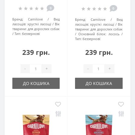
0
0
Бренд:
Carnilove
Вид
Бренд:
Carnilove
Вид
ласощів:
хрусткі ласощі
Вік
ласощів:
хрусткі ласощі
Вік
тварини:
для дорослих собак
тварини:
для дорослих собак
Тип:
беззернові
Основний білок:
лосось
Тип:
беззернові
239 грн.
239 грн.
-
+
-
+
ДО КОШИКА
ДО КОШИКА