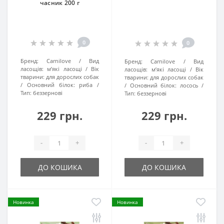
часник 200 г
0
0
Бренд:
Carnilove
Вид
Бренд:
Carnilove
Вид
ласощів:
м’які ласощі
Вік
ласощів:
м’які ласощі
Вік
тварини:
для дорослих собак
тварини:
для дорослих собак
Основний білок:
риба
Основний білок:
лосось
Тип:
беззернові
Тип:
беззернові
229 грн.
229 грн.
-
+
-
+
ДО КОШИКА
ДО КОШИКА
Новинка
Новинка