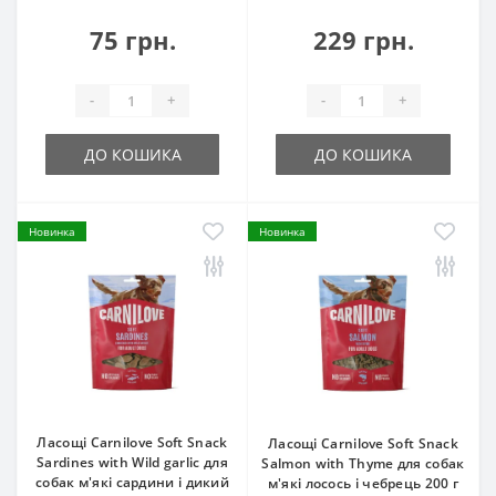
75 грн.
229 грн.
-
+
-
+
ДО КОШИКА
ДО КОШИКА
Новинка
Новинка
Ласощі Carnilove Soft Snack
Ласощі Carnilove Soft Snack
Sardines with Wild garlic для
Salmon with Thyme для собак
собак м'які сардини і дикий
м'які лосось і чебрець 200 г