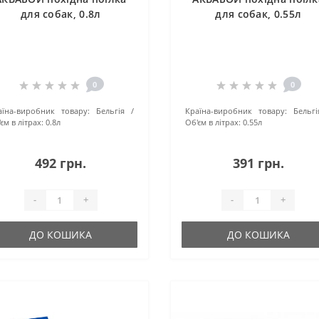
для собак, 0.8л
для собак, 0.55л
0
0
аїна-виробник товару:
Бельгія
Країна-виробник товару:
Бельгі
єм в літрах:
0.8л
Об'єм в літрах:
0.55л
492 грн.
391 грн.
-
+
-
+
ДО КОШИКА
ДО КОШИКА