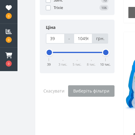
10
Trixie
106
0
Ціна
-
грн.
0
0
39
3 тис.
5 тис.
8 тис.
10 тис.
Скасувати
Виберіть фільтри