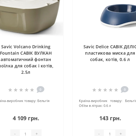
Savic Volcano Drinking
Savic Delice САВІК ДЕЛІ
Fountain САВІК ВУЛКАН
пластикова миска для
автоматичний фонтан
собак, котів, 0.6 л
поїлка для собак і котів,
2.5л
0
0
аїна-виробник товару:
Бельгія
Країна-виробник товару:
Бельгі
Об'єм в літрах:
0.6 л
4 109 грн.
143 грн.
-
+
-
+