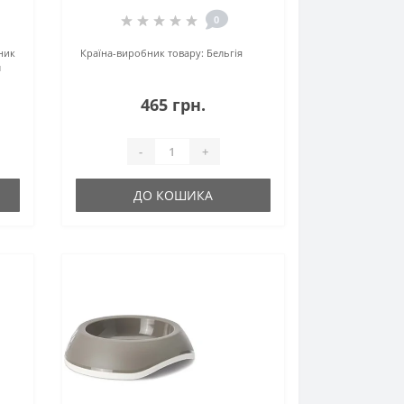
0
ник
Країна-виробник товару:
Бельгія
л
465 грн.
-
+
ДО КОШИКА