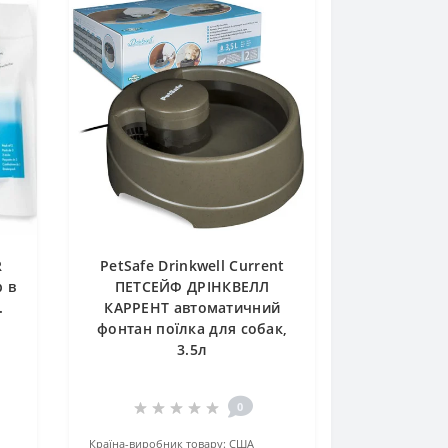
R
PetSafe Drinkwell Current
р в
ПЕТСЕЙФ ДРІНКВЕЛЛ
.
КАРРЕНТ автоматичний
фонтан поїлка для собак,
3.5л
0
Країна-виробник товару:
США