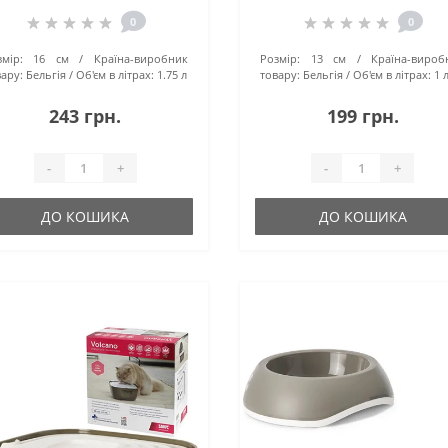
0
0
мір:
16 см
Країна-виробник
Розмір:
13 см
Країна-вироб
ару:
Бельгія
Об'єм в літрах:
1.75 л
товару:
Бельгія
Об'єм в літрах:
1 
243 грн.
199 грн.
-
+
-
+
ДО КОШИКА
ДО КОШИКА