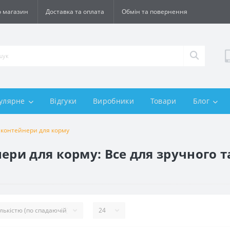
 магазин
Доставка та оплата
Обмін та повернення
улярне
Відгуки
Виробники
Товари
Блог
а контейнери для корму
ери для корму: Все для зручного та