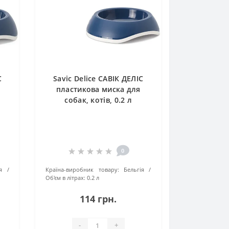
С
Savic Delice САВІК ДЕЛІС
пластикова миска для
собак, котів, 0.2 л
0
я
Країна-виробник товару:
Бельгія
Об'єм в літрах:
0.2 л
114 грн.
-
+