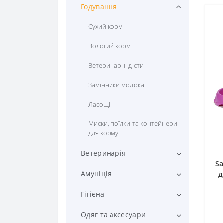
Годування
Сухий корм
Вологий корм
Ветеринарні дієти
Замінники молока
Ласощі
Миски, поїлки та контейнери
для корму
Ветеринарія
Sa
Вітаміни та добавки
Амуніція
д
Препарати від паразитів
Рулетки та повідці для собак
Гігієна
Засоби для лікування шерсті
Нашийники, адресники
Підгузки та пелюшки
Одяг та аксесуари
та шкіри