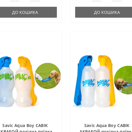
ДО КОШИКА
ДО КОШИКА
Savic Aqua Boy САВІК
Savic Aqua Boy САВІК
АКВАБОЙ похідна поїлка
АКВАБОЙ похідна поїлк