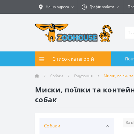
Наша адреса
Графік роботи
Про
Список категорій
Поп
Собаки
Годування
Миски, поїлки т
Миски, поїлки та контейн
собак
Собаки