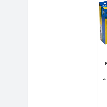
P
дл
Роз