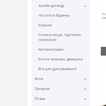
Шлейки
Пакети та диспенсери
Одяг
Засоби догляду
Засоби для догляду за вухами
та очима
Намордники
Туалети
Роз
Взуття
Шампуні та кондиціонери
Чистота в будинку
тов
Ветеринарні аксесуари
Прикраси
Догляд за пащею
Іграшки
Щітки та гребінці
Спальні місця, підстилки,
переноски
Кігтерізки
Автоаксесуари
Засоби та інструменти для
грумінгу
Клітки, вольєри, дверцята
Все для дресирування
Коти
Гризуни
Годування
Сухий корм
Ветеринарія
Птахи
Корм для гризунів