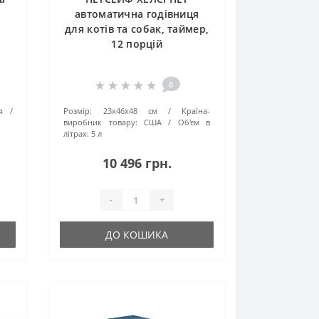
автоматична годівниця
для котів та собак, таймер,
12 порцій
0
я
Розмір:
23х46х48 см
Країна-
виробник товару:
США
Об'єм в
літрах:
5 л
10 496 грн.
-
+
ДО КОШИКА