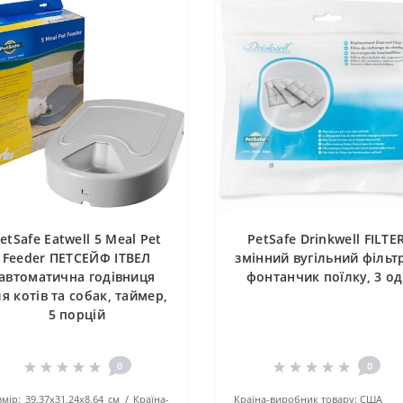
etSafe Eatwell 5 Meal Pet
PetSafe Drinkwell FILTE
Feeder ПЕТСЕЙФ ІТВЕЛ
змінний вугільний фільт
автоматична годівниця
фонтанчик поїлку, 3 од
я котів та собак, таймер,
5 порцій
0
0
мір:
39,37х31,24х8,64 см
Країна-
Країна-виробник товару:
США