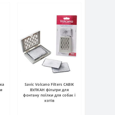
ска
Savic Volcano Filters САВІК
см
ВУЛКАН фільтри для
фонтану поїлки для собак і
котів