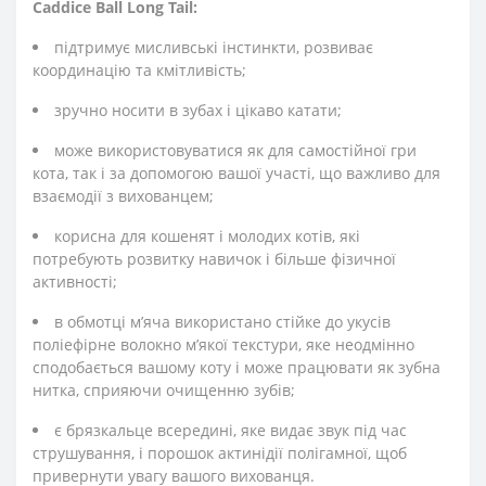
Caddice Ball Long Tail:
підтримує мисливські інстинкти, розвиває
координацію та кмітливість;
зручно носити в зубах і цікаво катати;
може використовуватися як для самостійної гри
кота, так і за допомогою вашої участі, що важливо для
взаємодії з вихованцем;
корисна для кошенят і молодих котів, які
потребують розвитку навичок і більше фізичної
активності;
в обмотці м’яча використано стійке до укусів
поліефірне волокно м’якої текстури, яке неодмінно
сподобається вашому коту і може працювати як зубна
нитка, сприяючи очищенню зубів;
є брязкальце всередині, яке видає звук під час
струшування, і порошок актинідії полігамної, щоб
привернути увагу вашого вихованця.