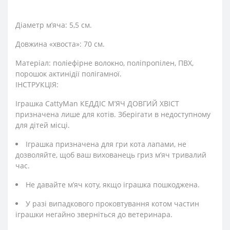
Діаметр м’яча: 5,5 см.
Довжина «хвоста»: 70 см.
Матеріал: поліефірне волокно, поліпропілен, ПВХ,
порошок актинідії полігамної.
ІНСТРУКЦІЯ:
Іграшка CattyMan КЕДДІС М’ЯЧ ДОВГИЙ ХВІСТ
призначена лише для котів. Зберігати в недоступному
для дітей місці.
Іграшка призначена для гри кота лапами, не
дозволяйте, щоб ваш вихованець гриз м’яч тривалий
час.
Не давайте м’яч коту, якщо іграшка пошкоджена.
У разі випадкового проковтування котом частин
іграшки негайно зверніться до ветеринара.