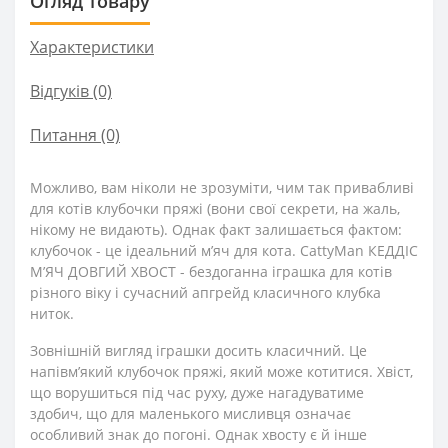
Огляд товару
Характеристики
Відгуків (0)
Питання
(0)
Можливо, вам ніколи не зрозуміти, чим так привабливі
для котів клубочки пряжі (вони свої секрети, на жаль,
нікому не видають). Однак факт залишається фактом:
клубочок - це ідеальний м’яч для кота. CattyMan КЕДДІС
М’ЯЧ ДОВГИЙ ХВОСТ - бездоганна іграшка для котів
різного віку і сучасний апгрейд класичного клубка
ниток.
Зовнішній вигляд іграшки досить класичний. Це
напівм’який клубочок пряжі, який може котитися. Хвіст,
що ворушиться під час руху, дуже нагадуватиме
здобич, що для маленького мисливця означає
особливий знак до погоні. Однак хвосту є й інше