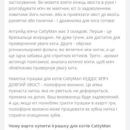
застосування. Ви можете взяти кінець хвоста в руки і
розгойдувати м’яч як маятник, кіт із задоволенням
ловитиме його лапою. Або ж прив’язати хвіст до якоїсь
рукоятки або палички - і дражнилка для кота готова!
Апгрейд м’яча CattyMan має 3 складові. Перше - це
брязкальце всередині. Не дуже гучне, але достатнє для
привернення уваги кота. Друге - обрізки
різнокольорової фольги, які вплетені між ниток, а це
ще одна забавка для спритних кігтиків. Третє - аромат
актинідії полігамної, аналога котячої м’яти, щоб м’яч
обов’язково привернув увагу кота.
Намотка іграшки для котів CattyMan КЕДДІС М’ЯЧ
ДОВГИЙ ХВОСТ - поліефірне волокно. Це м’яка
пухнаста нитка, яка не рветься, не деформується,
приємна на дотик. Ваш вихованець буде задоволений.
А ще, якщо кіт полюбляє гризти іграшки в азарті гри,
поліефірне волокно може працювати як зубна нитка і
сприяти очищенню зубів.
Чому варто купити іграшку для котів CattyMan