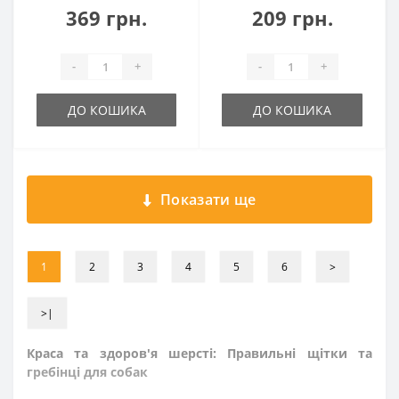
369 грн.
209 грн.
-
+
-
+
ДО КОШИКА
ДО КОШИКА
Показати ще
1
2
3
4
5
6
>
>|
Краса та здоров'я шерсті: Правильні щітки та
гребінці для собак