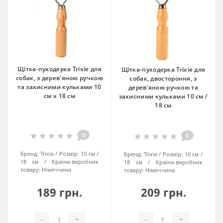
Щітка-пуходерка Trixie для
Щітка-пуходерка Trixie для
собак, з дерев'яною ручкою
собак, двостороння, з
та захисними кульками 10
дерев'яною ручкою та
см х 18 см
захисними кульками 10 см /
18 см
0
0
Бренд:
Trixie
Розмір:
10 см /
Бренд:
Trixie
Розмір:
10 см /
18 см
Країна-виробник
18 см
Країна-виробник
товару:
Нiмеччина
товару:
Нiмеччина
189 грн.
209 грн.
-
+
-
+