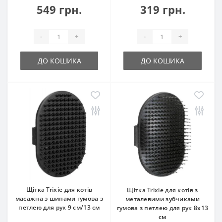
549 грн.
319 грн.
-
+
-
+
ДО КОШИКА
ДО КОШИКА
Щітка Trixie для котів
Щітка Trixie для котів з
масажна з шипами гумова з
металевими зубчиками
петлею для рук 9 см/13 см
гумова з петлею для рук 8х13
см