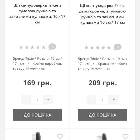
Щітка-пуходерка Trixie з
Щітка-пуходерка Trixie
гумовою ручкою та
двостороння, з гумовою
захисними кульками, 10 х17
ручкою та захисними
см
кульками 10 см / 17 см
0
0
Бренд:
Trixie
Розмір:
10 см /
Бренд:
Trixie
Розмір:
10 см /
17 см
Країна-виробник
17 см
Країна-виробник
товару:
Нiмеччина
товару:
Нiмеччина
169 грн.
209 грн.
-
+
-
+
ДО КОШИКА
ДО КОШИКА