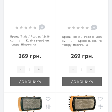
0
0
Бренд:
Trixie
Розмір:
12х16
Бренд:
Trixie
Розмір:
7х16
см
Країна-виробник
см
Країна-виробник
товару:
Нiмеччина
товару:
Нiмеччина
369 грн.
269 грн.
-
+
-
+
ДО КОШИКА
ДО КОШИКА