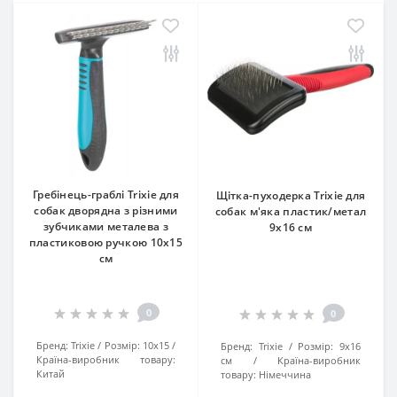
Гребінець-граблі Trixie для
Щітка-пуходерка Trixie для
собак дворядна з різними
собак м'яка пластик/метал
зубчиками металева з
9х16 см
пластиковою ручкою 10х15
см
0
0
Бренд:
Trixie
Розмір:
10х15
Бренд:
Trixie
Розмір:
9х16
Країна-виробник товару:
см
Країна-виробник
Китай
товару:
Німеччина