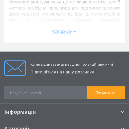
Регулярне вичісування — це не лише естетика, але й
життєво необхідна процедура для підтримки здорової
шкіри та шерсті. Правильно підібрані щітки та гребінці
для собак допомагають видалити відмерлий
підшерсток, запобігти утворенню ковтунів та
Розгорнути
забезпечити масаж шкіри, стимулюючи кровообіг.
Інструменти для будь-якого типу шерсті:
Пуходерки та сликери: Ідеальні для собак із
середньою та довгою шерстю, допомагають
розплутати невеликі ковтуни та прибрати
Хочете дізнаватися першим про акції і знижки?
відмерлий підшерсток.
Підпишіться на нашу розсилку
Гребінці та граблі: Металеві гребінці для собак з
різною частотою зубців, незамінні для контролю
за станом шерсті та прибирання глибокого
підшерстка.
Підписатися
Дешеддери (наприклад, фурмінатори): Спеціальні
інструменти, які ефективно зменшують линьку,
видаляючи до 90% відмерлого підшерстка без
Інформація
пошкодження остьового волосся.
Щітки для масажу: Гумові або силіконові масажні
щітки, які використовуються для короткошерстих
Категорії