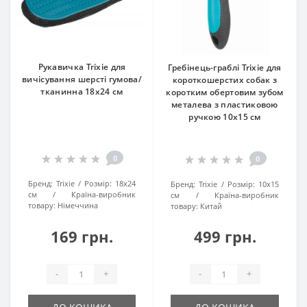
Рукавичка Trixie для
Гребінець-граблі Trixie для
вичісування шерсті гумова/
короткошерстих собак з
тканинна 18х24 см
коротким обертовим зубом
металева з пластиковою
ручкою 10х15 см
0
0
Бренд:
Trixie
Розмір:
18х24
Бренд:
Trixie
Розмір:
10х15
см
Країна-виробник
см
Країна-виробник
товару:
Німеччина
товару:
Китай
169 грн.
499 грн.
-
+
-
+