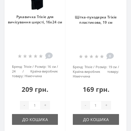
Рукавичка Trixie для
Щітка-пуходерка Trixie
вичісування шерсті, 16х24 см
пластикова, 19 см
0
0
Бренд:
Trixie
Розмір:
16 см /
Бренд:
Trixie
Розмір:
19 см
24
Країна-виробник
Країна-виробник товару:
товару:
Нiмеччина
Нiмеччина
209 грн.
169 грн.
-
+
-
+
ДО КОШИКА
ДО КОШИКА