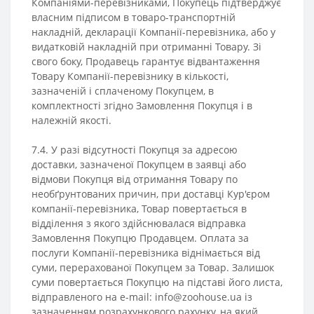
Компаніями-перевізниками, Покупець підтверджує
власним підписом в товаро-транспортній
накладній, декларації Компанії-перевізника, або у
видатковій накладній при отриманні Товару. Зі
свого боку, Продавець гарантує відвантаження
Товару Компанії-перевізнику в кількості,
зазначеній і сплаченому Покупцем, в
комплектності згідно Замовлення Покупця і в
належній якості.
7.4. У разі відсутності Покупця за адресою
доставки, зазначеної Покупцем в заявці або
відмови Покупця від отримання Товару по
необґрунтованих причин, при доставці Кур'єром
компанії-перевізника, Товар повертається в
відділення з якого здійснювалася відправка
Замовлення Покупцю Продавцем. Оплата за
послуги Компанії-перевізника віднімається від
суми, перерахованої Покупцем за Товар. Залишок
суми повертається Покупцю на підставі його листа,
відправленого на e-mail: info@zoohouse.ua із
зазначенням розрахункового рахунку, на який