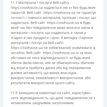
11.7 Матеріали і послуги Веб-сайту
https://zoohouse.ua надаються «як є» без будь-яких
гарантій. Веб-сайт https://zoohouse.ua не гарантує
точності і повноти матеріалів, програм і послуг, що
надаються. Веб-сайт https://zoohouse.ua в будь-
який час без повідомлення може вносити зміни в
матеріали і послуги, що надаються, а також у
згадані в них продукти і ціни. В випадку старіння
матеріалів і послуг на Веб-сайті
https://zoohouse.ua не зобов'язаний оновлювати їх
негайно. Веб-сайт https://zoohouse.ua ні за яких
обставин не несе відповідальності за будь-який
збиток (включаючи, але не обмежуючись збитком
від втрати прибутку, даних або від переривання
ділової активності), що виник внаслідок
використання, неможливості використання, або
результатів використання цього сайту.
11.8 Залишаючи коментарі на сайті, користувач
несе відповідальність, що дане повідомлення не є
незаконним, шкідливим, загрозливим,