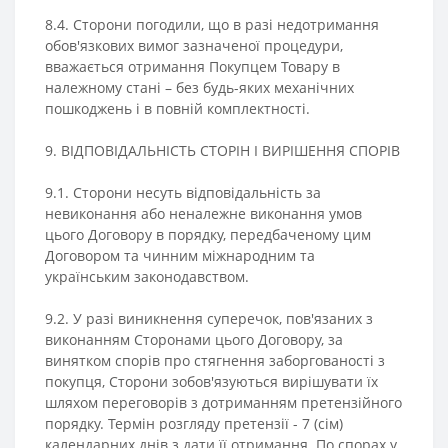
8.4. Сторони погодили, що в разі недотримання
обов'язкових вимог зазначеної процедури,
вважається отримання Покупцем Товару в
належному стані – без будь-яких механічних
пошкоджень і в повній комплектності.
9. ВІДПОВІДАЛЬНІСТЬ СТОРІН І ВИРІШЕННЯ СПОРІВ
9.1. Сторони несуть відповідальність за
невиконання або неналежне виконання умов
цього Договору в порядку, передбаченому цим
Договором та чинним міжнародним та
українським законодавством.
9.2. У разі виникнення суперечок, пов'язаних з
виконанням Сторонами цього Договору, за
винятком спорів про стягнення заборгованості з
покупця, Сторони зобов'язуються вирішувати їх
шляхом переговорів з дотриманням претензійного
порядку. Термін розгляду претензії - 7 (сім)
календарних днів з дати її отримання. По спорах у