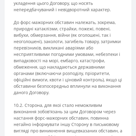
укладення цього Договору, що носять
непередбачуваний і невідворотний характер.
До форс-мажорних обставин належать, зокрема,
природні катаклізми, страйки, пожежі, повені,
вибухи, обмерзання, війни (як оголошені, так і
неоголошені), заколоти, загибель товару, затримки
перевізників, викликані аваріями або
несприятливими погодними умовами, небезпеки і
випадковості на морі, ембарго, катастрофи,
обмеження, що накладаються державними
органами (включаючи розподілу, пріоритети,
офіційні вимоги, квоти і ціновий контроль), якщо ці
обставини безпосередньо вплинули на виконання
даного Договору.
10.2. Сторона, для якої стало неможливим
виконання зобов'язань за цим Договором через
настання форс-мажорних обставин, повинна
негайно інформувати іншу Сторону в письмовому
вигляді про виникнення вищевказаних обставин, а