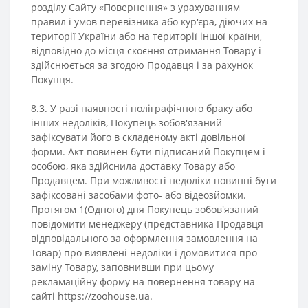
розділу Сайту «Повернення» з урахуванням
правил і умов перевізника або кур'єра, діючих на
території України або на території іншої країни,
відповідно до місця скоєння отримання Товару і
здійснюється за згодою Продавця і за рахунок
Покупця.
8.3. У разі наявності поліграфічного браку або
інших недоліків, Покупець зобов'язаний
зафіксувати його в складеному акті довільної
форми. Акт повинен бути підписаний Покупцем і
особою, яка здійснила доставку Товару або
Продавцем. При можливості недоліки повинні бути
зафіксовані засобами фото- або відеозйомки.
Протягом 1(Одного) дня Покупець зобов'язаний
повідомити менеджеру (представника Продавця
відповідального за оформлення замовлення на
Товар) про виявлені недоліки і домовитися про
заміну Товару, заповнивши при цьому
рекламаційну форму на повернення товару на
сайті https://zoohouse.ua.