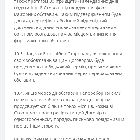
також протягом 30 (тридцяти) календарних днів
надати іншій Стороні підтвердження форс-
мажорних обставин. Таким підтвердженням буде
довідка, сертифікат або інший відповідний
документ, виданий уповноваженим державним
органом, розташованим за місцем виникнення
форс-мажорних обставин.
10.3. Час, який потрібен Сторонам для виконання
своїх зобов'язань за цим Договором, буде
продовжено на будь-який термін, протягом якого
було відкладено виконання через перерахованих
обставин.
10.4. Якщо через дії обставин непереборної сили
невиконання зобов'язань за цим Договором
продовжується більше трьох місяців, кожна зі
Сторін має право розірвати цей Договір в
односторонньому порядку, письмово повідомивши
про це іншу сторону.
Незважаючи на наступ форс-мажору, перед