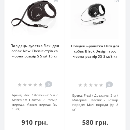
Повідець-рулетка Flexi для
Повідець-рулетка Flexi для
собак New Classic стрічка
собак Black Design трос
чорна розмір S 5 м/ 15 кг
чорна розмір XS 3 м/8 кг
0
0
Бренд:
Flexi
Довжина:
5 м
Бренд:
Flexi
Довжина:
3 м
Матеріал:
Пластик
Розмір
Матеріал:
Пластик
Розмір
породи:
Малые породы (до
породи:
Малі породи (до 8
15 кг)
кг)
910 грн.
580 грн.