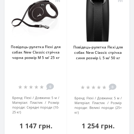
Повідець-рулетка Flexi для
Повідець-рулетка Flexi для
собак New Classic стрічка
собак New Classic стрічка
чорна розмір M 5 м/ 25 кг
синя розмір L 5 м/ 50 кг
0
0
Бренд:
Flexi
Довжина:
5 м
Бренд:
Flexi
Довжина:
5 м
Матеріал:
Пластик
Розмір
Матеріал:
Пластик
Розмір
породи:
Середні породи (10-
породи:
Великі породи (25+
25 кг)
кг)
1 147 грн.
1 254 грн.