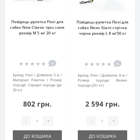
Повідець-рулетка Flexi для
Повідець-рулетка Flexi для
собак New Classic трос синя
собак Neon Giant стрічка
розмір M 5 м/ 20 кг
чорна розмір L 8 м/50 кг
0
0
Бренд:
Flexi
Довжина:
5 м
Бренд:
Flexi
Довжина:
8 м
Матеріал:
Пластик
Розмір
Розмір породи:
Великі
породи:
Середні породи (до
породи (25+ кг)
20 кг)
802 грн.
2 594 грн.
-
+
-
+
ДО КОШИКА
ДО КОШИКА