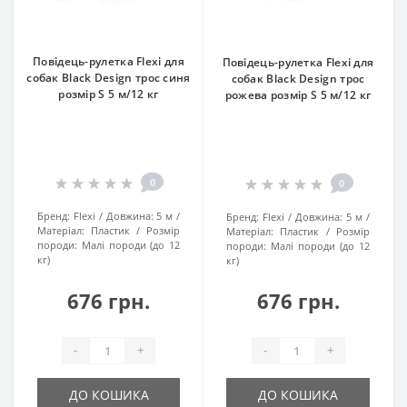
Повідець-рулетка Flexi для
Повідець-рулетка Flexi для
собак Black Design трос синя
собак Black Design трос
розмір S 5 м/12 кг
рожева розмір S 5 м/12 кг
0
0
Бренд:
Flexi
Довжина:
5 м
Бренд:
Flexi
Довжина:
5 м
Матеріал:
Пластик
Розмір
Матеріал:
Пластик
Розмір
породи:
Малі породи (до 12
породи:
Малі породи (до 12
кг)
кг)
676 грн.
676 грн.
-
+
-
+
ДО КОШИКА
ДО КОШИКА