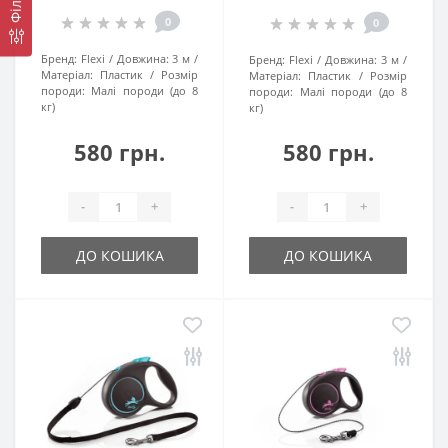
Фільтр
0
0
Бренд:
Flexi
Довжина:
3 м
Бренд:
Flexi
Довжина:
3 м
Матеріал:
Пластик
Розмір
Матеріал:
Пластик
Розмір
породи:
Малі породи (до 8
породи:
Малі породи (до 8
кг)
кг)
580 грн.
580 грн.
-
+
-
+
ДО КОШИКА
ДО КОШИКА