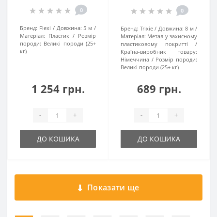
0
0
Бренд:
Flexi
Довжина:
5 м
Бренд:
Trixie
Довжина:
8 м
Матеріал:
Пластик
Розмір
Матеріал:
Метал у захисному
породи:
Великі породи (25+
пластиковому покритті
кг)
Країна-виробник товару:
Німеччина
Розмір породи:
Великі породи (25+ кг)
1 254 грн.
689 грн.
-
+
-
+
ДО КОШИКА
ДО КОШИКА
Показати ще