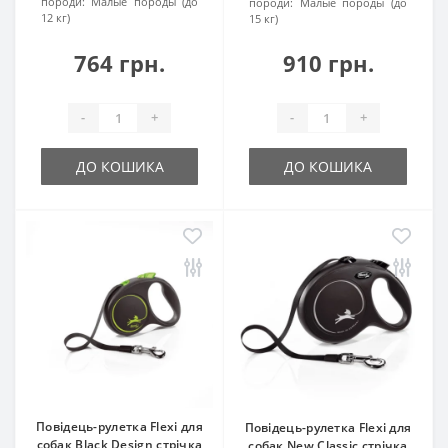
породи:
Малые породы (до
породи:
Малые породы (до
12 кг)
15 кг)
764 грн.
910 грн.
-
+
-
+
ДО КОШИКА
ДО КОШИКА
Повідець-рулетка Flexi для
Повідець-рулетка Flexi для
собак Black Design стрічка
собак New Classic стрічка