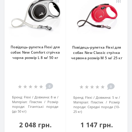
Повідець-рулетка Flexi для
Повідець-рулетка Flexi для
собак New Comfort стрічка
собак New Classic стрічка
чорна розмір L 8 м/ 50 кг
червона розмір M 5 м/ 25 кг
0
0
Бренд:
Flexi
Довжина:
8 м
Бренд:
Flexi
Довжина:
5 м
Матеріал:
Пластик
Розмір
Матеріал:
Пластик
Розмір
породи:
Гігантські породи
породи:
Середні породи (10-
(до 50 кг)
25 кг)
2 048 грн.
1 147 грн.