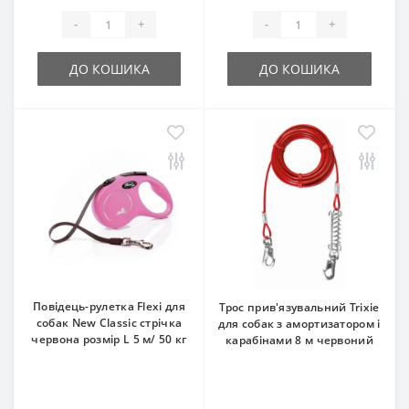
-
+
-
+
ДО КОШИКА
ДО КОШИКА
Повідець-рулетка Flexi для
Трос прив'язувальний Trixie
собак New Classic стрічка
для собак з амортизатором і
червона розмір L 5 м/ 50 кг
карабінами 8 м червоний