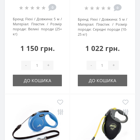
0
0
Бренд:
Flexi
Довжина:
5 м
Бренд:
Flexi
Довжина:
5 м
Матеріал:
Пластик
Розмір
Матеріал:
Пластик
Розмір
породи:
Великі породи (25+
породи:
Середні породи (10-
кг)
25 кг)
1 150 грн.
1 022 грн.
-
+
-
+
ДО КОШИКА
ДО КОШИКА