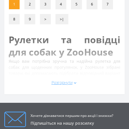
1
2
3
4
5
6
7
8
9
>
>|
Рулетки та повідці
для собак у ZooHouse
Якщо вам потрібна зручна та надійна рулетка для
собак для щоденних прогулянок, у ZooHouse зібрані
товари, які допомагають підібрати відповідний варіант
за розміром улюбленця, форматом прогулянок та
Розгорнути
звичним стилем використання. У цій категорії зручно
шукати як класичний
повідець-рулетка для собак
, так
і звичайні прогулянкові повідці для повсякденного
контролю. Якщо ви хочете
повідець-рулетка купити
без довгого пошуку в каталозі, окремий розділ
допомагає швидше перейти до потрібних товарів і
Хочете дізнаватися першим про акції і знижки?
порівняти доступні моделі.
Підпишіться на нашу розсилку