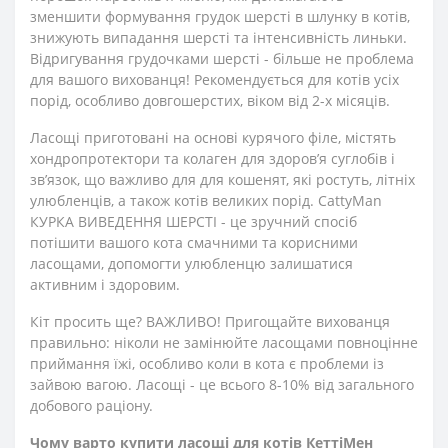
зменшити формування грудок шерсті в шлунку в котів,
знижують випадання шерсті та інтенсивність линьки.
Відригування грудочками шерсті - більше не проблема
для вашого вихованця! Рекомендується для котів усіх
порід, особливо довгошерстих, віком від 2-х місяців.
Ласощі приготовані на основі курячого філе, містять
хондропротектори та колаген для здоров’я суглобів і
зв’язок, що важливо для для кошенят, які ростуть, літніх
улюбленців, а також котів великих порід. CattyMan
КУРКА ВИВЕДЕННЯ ШЕРСТІ - це зручний спосіб
потішити вашого кота смачними та корисними
ласощами, допомогти улюбленцю залишатися
активним і здоровим.
Кіт просить ще? ВАЖЛИВО! Пригощайте вихованця
правильно: ніколи не замінюйте ласощами повноцінне
приймання їжі, особливо коли в кота є проблеми із
зайвою вагою. Ласощі - це всього 8-10% від загального
добового раціону.
Чому варто купити ласощі для котів КеттіМен