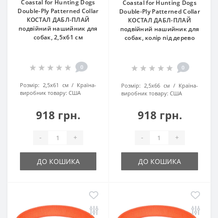
Coastal for Hunting Dogs
Coastal for Hunting Dogs
Double-Ply Patterned Collar
Double-Ply Patterned Collar
КОСТАЛ ДАБЛ-ПЛАЙ
КОСТАЛ ДАБЛ-ПЛАЙ
подвійний нашийник для
подвійний нашийник для
собак, 2,5х61 см
собак, колір під дерево
0
0
Розмір:
2,5х61 см
Країна-
Розмір:
2,5х66 см
Країна-
виробник товару:
США
виробник товару:
США
918 грн.
918 грн.
-
+
-
+
ДО КОШИКА
ДО КОШИКА