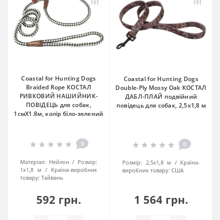
Coastal for Hunting Dogs
Coastal for Hunting Dogs
Braided Rope КОСТАЛ
Double-Ply Mossy Oak КОСТАЛ
РИВКОВИЙ НАШИЙНИК-
ДАБЛ-ПЛАЙ подвійний
ПОВІДЕЦЬ для собак,
повідець для собак, 2,5х1,8 м
1смХ1.8м, колір біло-зелений
0
0
Матеріал:
Нейлон
Розмір:
Розмір:
2,5х1,8 м
Країна-
1х1,8 м
Країна-виробник
виробник товару:
США
товару:
Тайвань
592 грн.
1 564 грн.