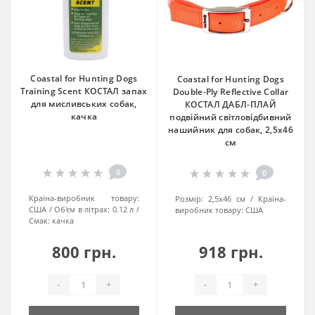
Coastal for Hunting Dogs
Coastal for Hunting Dogs
Training Scent КОСТАЛ запах
Double-Ply Reflective Collar
для мисливських собак,
КОСТАЛ ДАБЛ-ПЛАЙ
качка
подвійний світловідбивний
нашийник для собак, 2,5х46
см
0
0
Країна-виробник товару:
Розмір:
2,5х46 см
Країна-
США
Об'єм в літрах:
0.12 л
виробник товару:
США
Смак:
качка
800 грн.
918 грн.
-
+
-
+