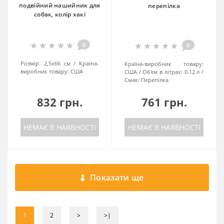
подвійний нашийник для
перепілка
собак, колір хакі
0
0
Розмір:
2,5х66 см
Країна-
Країна-виробник товару:
виробник товару:
США
США
Об'єм в літрах:
0.12 л
Смак:
Перепілка
832 грн.
761 грн.
НЕМАЄ В НАЯВНОСТІ
НЕМАЄ В НАЯВНОСТІ
Показати ще
1
2
>
>|