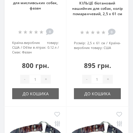
для мисливських собак,
КІЛЬЦЕ біотановий
фазан
нашийник для собак, колір
помаранчевий, 2,5 х 61 см
0
0
Країна-виробник товару:
Розмір:
2,5 х 61 см
Країна-
США
Об'єм в літрах:
0.12 л
виробник товару:
США
Смак:
Фазан
800 грн.
895 грн.
-
+
-
+
ДО КОШИКА
ДО КОШИКА