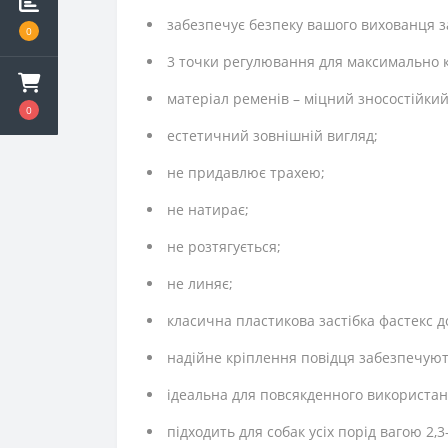
забезпечує безпеку вашого вихованця за
0
3 точки регулювання для максимально 
матеріал ременів – міцний зносостійки
0
естетичний зовнішній вигляд;
не придавлює трахею;
не натирає;
не розтягується;
не линяє;
класична пластикова застібка фастекс 
надійне кріплення повідця забезпечують
ідеальна для повсякденного використан
підходить для собак усіх порід вагою 2,3-