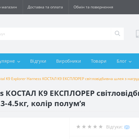
 магазин
Доставка та оплата
Обмін та повернення
улярне
Відгуки
Виробники
Товари
Блог
tal K9 Explorer Harness КОСТАЛ К9 ЕКСПЛОРЕР світловідбивна шлея з нагрудн
ess КОСТАЛ К9 ЕКСПЛОРЕР світловід
-4.5кг, колір полум’я
Відгуки:
(0)