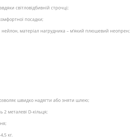
вдяки світловідбивній строчці;
комфортної посадки;
й нейлон, матеріал нагрудника – м’який плюшевий неопрен;
дозволяє швидко надягти або зняти шлею;
 2 металеві D-кільця;
ня;
4,5 кг.