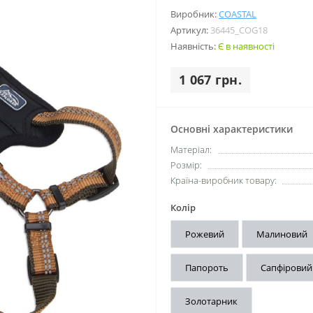
Виробник:
COASTAL
Артикул:
36445_COG18
Наявність:
Є в наявності
1 067 грн.
Основні характеристики
Матеріал:
Розмір:
Країна-виробник товару:
Колір
Рожевий
Малиновий
Папороть
Сапфіровий
Золотарник