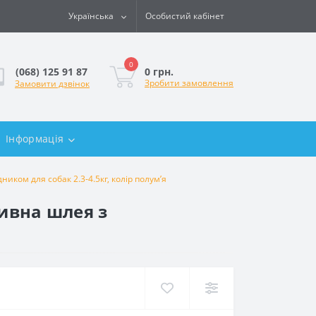
Українська
Особистий кабінет
0
0 грн.
(068) 125 91 87
Зробити замовлення
Замовити дзвінок
Інформація
иком для собак 2.3-4.5кг, колір полум’я
бивна шлея з