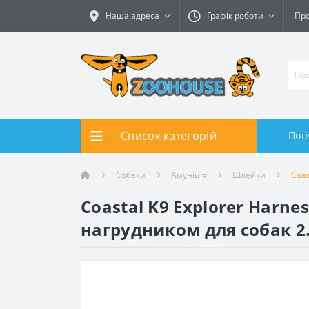
Наша адреса
Графік роботи
Про
Список категорій
Поп
Собаки
Амуніція
Шлейки
Coas
Coastal K9 Explorer Harn
нагрудником для собак 2.3