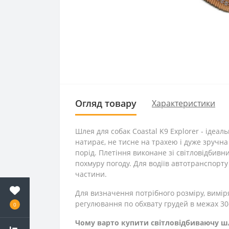
Огляд товару
Характеристики
Шлея для собак Coastal K9 Explorer - ідеал
натирає, не тисне на трахею і дуже зручн
порід. Плетіння виконане зі світловідбивн
похмуру погоду. Для водіїв автотранспорт
частини.
Для визначення потрібного розміру, виміря
регулювання по обхвату грудей в межах 30
0
Чому варто купити світловідбиваючу шле