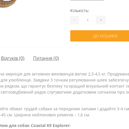
Кількість:
-
+
ДО КОШИКА
Відгуків (0)
Питання
(0)
ьна амуніція для активних вихованців вагою 2,3-4,5 кг. Продума
а для улюбленця. Завдяки 3 точкам регулювання шлея забезпечує
им рядком, що гарантує безпеку та кращий візуальний контакт із
у світловідбивний рядок слугуватиме додатковим сигналом про 
йте обхват грудей собаки за передніми лапами і додайте 3-4 см
-45 см. Ширина нейлонових ременів – 1,6 см.
ю для собак Coastal K9 Explorer: