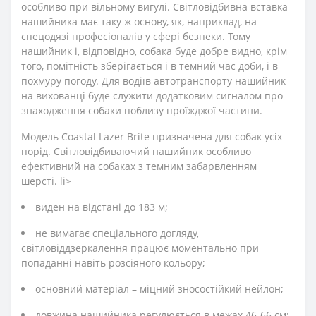
особливо при вільному вигулі. Світловідбивна вставка
нашийника має таку ж основу, як, наприклад, на
спецодязі професіоналів у сфері безпеки. Тому
нашийник і, відповідно, собака буде добре видно, крім
того, помітність зберігається і в темний час доби, і в
похмуру погоду. Для водіїв автотранспорту нашийник
на вихованці буде служити додатковим сигналом про
знаходження собаки поблизу проїжджої частини.
Модель Coastal Lazer Brite призначена для собак усіх
порід. Світловідбиваючий нашийник особливо
ефективний на собаках з темним забарвленням
шерсті. li>
виден на відстані до 183 м;
не вимагає спеціального догляду,
світловіддзеркалення працює моментально при
попаданні навіть розсіяного кольору;
основний матеріал – міцний зносостійкий нейлон;
довжина нашийника регулюється в межах 46-66 см;