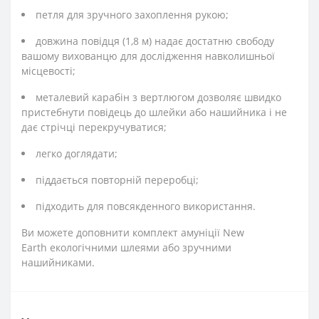
петля для зручного захоплення рукою;
довжина повідця (1,8 м) надає достатню свободу
вашому вихованцю для дослідження навколишньої
місцевості;
металевий карабін з вертлюгом дозволяє швидко
пристебнути повідець до шлейки або нашийника і не
дає стрічці перекручуватися;
легко доглядати;
піддається повторній переробці;
підходить для повсякденного використання.
Ви можете доповнити комплект амуніції New
Earth екологічними шлеями або зручними
нашийниками.