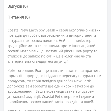
Відгуків (0)
Питання
(0)
Coastal New Earth Soy Leash – серія екологічно чистих
повідців для собак, виготовлених із використанням
натуральних соєвих волокон. Нейлон і поліестер є
традиційними та класичними, проте інноваційний
соєвий матеріал – це наступний рівень комфорту та
стійкості до запаху, по суті – це екологічно чиста
альтернатива стандартної амуніції.
Крім того, якщо Еко – це ваш стиль життя ви прагнете
гармонії з природою і віддаєте перевагу натуральним
продуктам, то серія повідків для собак New Earth
допоможе вам зробити ще один крок назустріч до
вдосконалення. Ваш вихованець стане володарем
унікальної амуніції: Coastal Pet є першим і єдиним
виробником соєвих нашийників, повідків та шлей.
Текстиль із соєвого волокна – це екологічно чистий