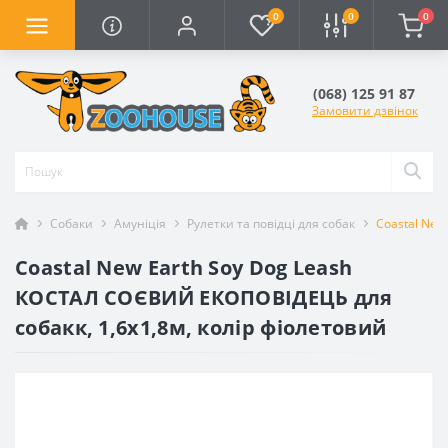
0
0
0
(068) 125 91 87
Замовити дзвінок
Собаки
Амуніція
Рулетки та повідці для собак
Coastal New
Coastal New Earth Soy Dog Leash
КОСТАЛ СОЄВИЙ ЕКОПОВІДЕЦЬ для
собакк, 1,6х1,8м, колір фіолетовий