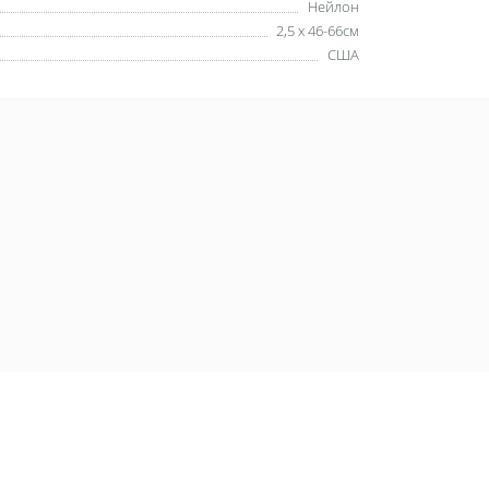
Нейлон
2,5 х 46-66см
США