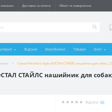
 магазин
Доставка та оплата
Обмін та повернення
улярне
Відгуки
Виробники
Товари
Блог
сники
Coastal Pet Attire Styles КОСТАЛ СТАЙЛС нашийник для собак, 2.
 КОСТАЛ СТАЙЛС нашийник для собак,
Відгуки:
(0)