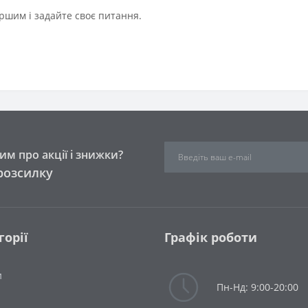
ршим і задайте своє питання.
м про акції і знижки?
розсилку
горії
Графік роботи
и
Пн-Нд: 9:00-20:00