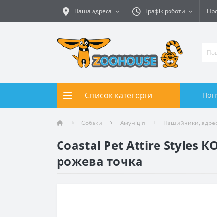
Наша адреса
Графік роботи
Про
Список категорій
Поп
Собаки
Амуніція
Нашийники, адре
Coastal Pet Attire Styles
рожева точка