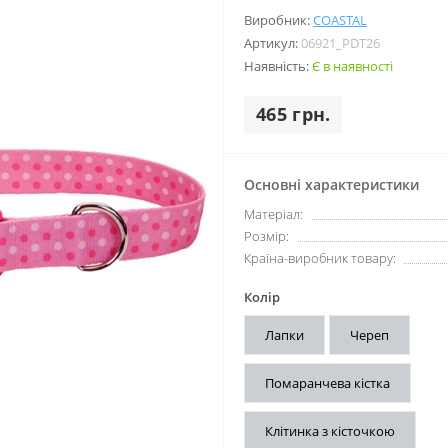
Виробник:
COASTAL
Артикул:
06921_PDT26
Наявність:
Є в наявності
465 грн.
Основні характеристики
Матеріал:
Розмір:
Країна-виробник товару:
Колір
Лапки
Череп
Помаранчева кістка
Клітинка з кісточкою