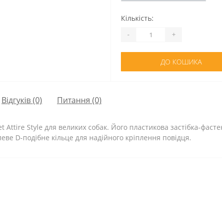
Кількість:
-
+
ДО КОШИКА
Відгуків (0)
Питання
(0)
 Attire Style для великих собак. Його пластикова застібка-фас
еве D-подібне кільце для надійного кріплення повідця.