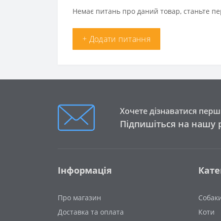
Немає питань про даний товар, станьте пе
+ Додати питання
Хочете дізнаватися перши
Підпишіться на нашу 
Інформація
Кате
Про магазин
Собак
Доставка та оплата
Коти