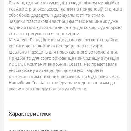
Яскраві, одночасно кумедні та модні візерунки лінійки
Pet Attire, різнокольорові лапки на нейлоновій стрічці з
обох боків, додадуть індивідуальності та стилю.
Завдяки пластиковій застібці фастекс нашийник дуже
зручний при використанні, а з додатковою фурнітурою
він легко регулюється за розміром.
Металеве D-подібне кільце дозволяє легко та надійно
кріпити до нашийника повідець чи аксесуари.
Ідеально підходить для повсякденного використання.
Придбайте для свого вихованця наймоднішу амуніцію
КОСТАЛ. Компанія-виробник Coastal Pet представляє
високоякісну амуніцію для домашніх тварин із
різноманітним стильним дизайном на будь-який смак.
Нашийник Coastal стане ідеальним доповненням до
класичного повідку вашого улюбленця.
Характеристики