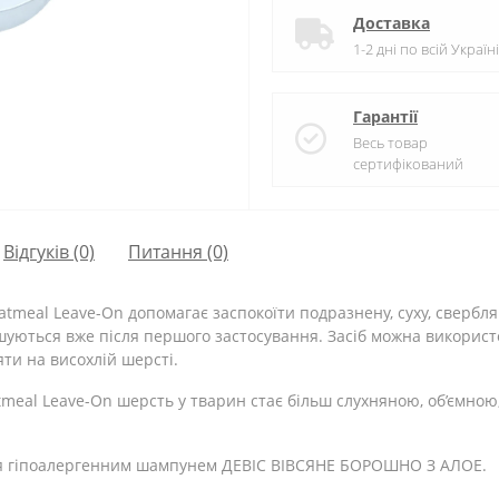
Доставка
1-2 дні по всій Україні
Гарантії
Весь товар
сертифікований
Відгуків (0)
Питання
(0)
meal Leave-On допомагає заспокоїти подразнену, суху, свербляч
уються вже після першого застосування. Засіб можна використо
ти на висохлій шерсті.
meal Leave-On шерсть у тварин стає більш слухняною, об’ємною, 
тя гіпоалергенним шампунем ДЕВІС ВІВСЯНЕ БОРОШНО З АЛОЕ.