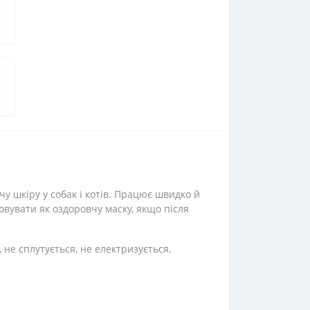
у шкіру у собак і котів. Працює швидко й
вувати як оздоровчу маску, якщо після
не сплутується, не електризується,