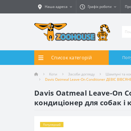
Наша адреса
Графік роботи
Про
Список категорій
Поп
Коти
Засоби догляду
Шампуні та к
Davis Oatmeal Leave-On Conditioner ДЕВІС ВІВСЯ
Davis Oatmeal Leave-On 
кондиціонер для собак і к
Популярний