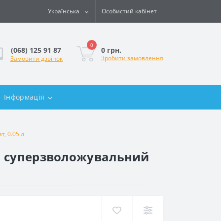
Українська
Особистий кабінет
0
0 грн.
(068) 125 91 87
Зробити замовлення
Замовити дзвінок
Інформація
, 0.05 л
НО суперзволожувальний