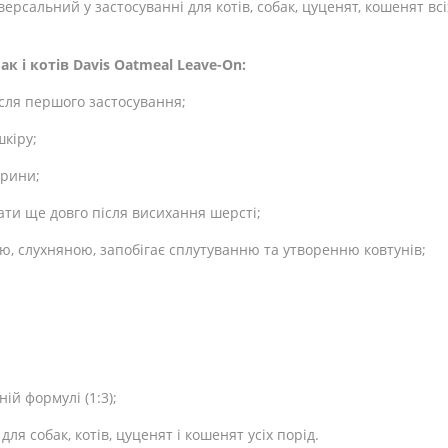
сальний у застосуванні для котів, собак, цуценят, кошенят вс
 і котів Davis Oatmeal Leave-On:
ісля першого застосування;
шкіру;
арини;
ти ще довго після висихання шерсті;
ю, слухняною, запобігає сплутуванню та утворенню ковтунів;
й формулі (1:3);
я собак, котів, цуценят і кошенят усіх порід.