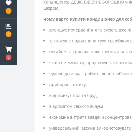
Кондиціонер ДЕВІС ВІВСЯНЕ БОРОШНО універ
шкірою.
0
Чому варто купити кондиціонер для собак
зменшує почервоніння та сухість вже п
0
заспокоює подразнену, суху, сверблячу 
негайне та тривале полегшення для тв
0
якщо не змивати, продовжує заспокоюва
чудово доглядає: робить шерсть об’ємно
прибирає статику;
відштовхує пил та бруд;
з ароматом свіжого яблука;
економна витрата завдяки концентровані
універсальний: можна використовувати дл