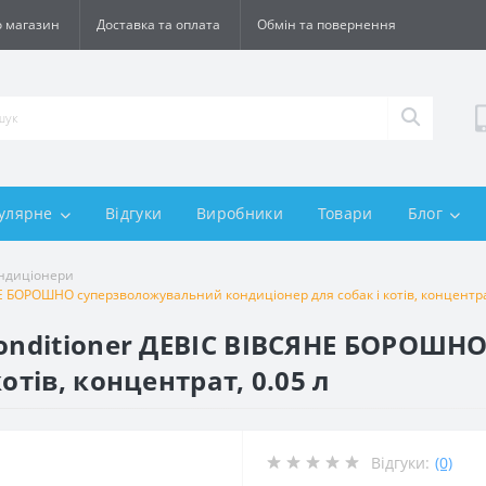
 магазин
Доставка та оплата
Обмін та повернення
улярне
Відгуки
Виробники
Товари
Блог
ондиціонери
НЕ БОРОШНО суперзволожувальний кондиціонер для собак і котів, концентрат
Conditioner ДЕВІС ВІВСЯНЕ БОРОШ
отів, концентрат, 0.05 л
Відгуки:
(0)