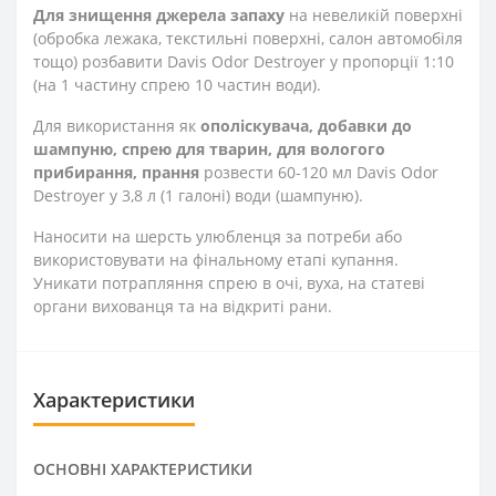
Для знищення джерела запаху
на невеликій поверхні
(обробка лежака, текстильні поверхні, салон автомобіля
тощо) розбавити Davis Odor Destroyer у пропорції 1:10
(на 1 частину спрею 10 частин води).
Для використання як
ополіскувача, добавки до
шампуню, спрею для тварин, для вологого
прибирання, прання
розвести 60-120 мл Davis Odor
Destroyer у 3,8 л (1 галоні) води (шампуню).
Наносити на шерсть улюбленця за потреби або
використовувати на фінальному етапі купання.
Уникати потрапляння спрею в очі, вуха, на статеві
органи вихованця та на відкриті рани.
Характеристики
ОСНОВНІ ХАРАКТЕРИСТИКИ