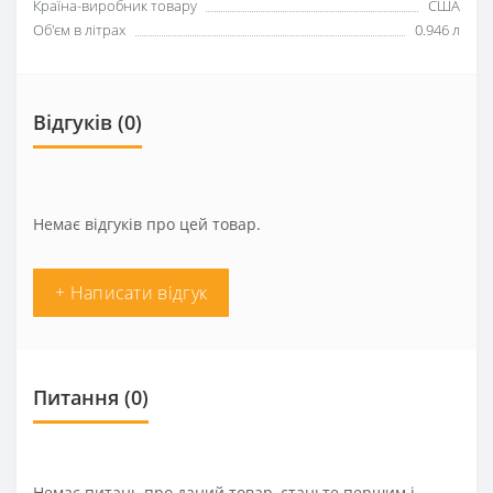
Країна-виробник товару
США
Об'єм в літрах
0.946 л
Відгуків (0)
Немає відгуків про цей товар.
+ Написати відгук
Питання
(0)
Немає питань про даний товар, станьте першим і