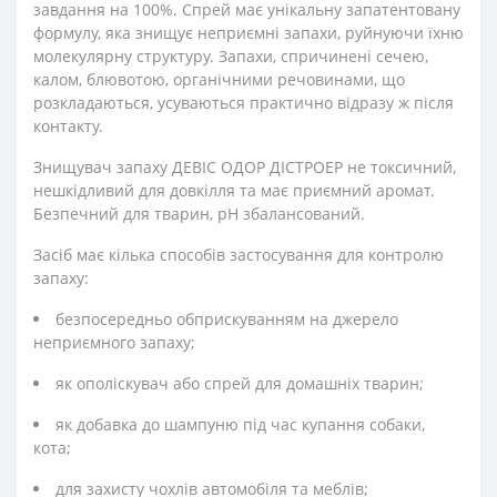
завдання на 100%. Спрей має унікальну запатентовану
формулу, яка знищує неприємні запахи, руйнуючи їхню
молекулярну структуру. Запахи, спричинені сечею,
калом, блювотою, органічними речовинами, що
розкладаються, усуваються практично відразу ж після
контакту.
Знищувач запаху ДЕВІС ОДОР ДІСТРОЕР не токсичний,
нешкідливий для довкілля та має приємний аромат.
Безпечний для тварин, рН збалансований.
Засіб має кілька способів застосування для контролю
запаху:
безпосередньо обприскуванням на джерело
неприємного запаху;
як ополіскувач або спрей для домашніх тварин;
як добавка до шампуню під час купання собаки,
кота;
для захисту чохлів автомобіля та меблів;