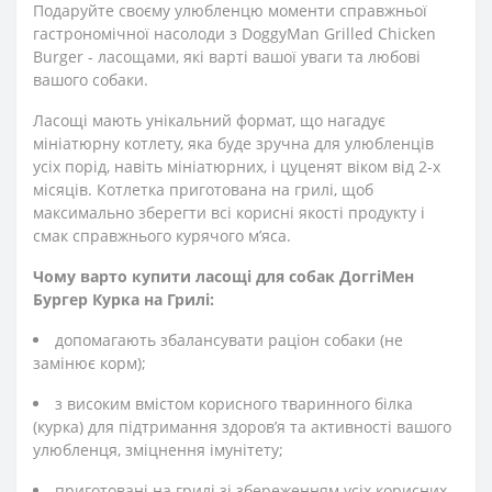
Подаруйте своєму улюбленцю моменти справжньої
гастрономічної насолоди з DoggyMan Grilled Chicken
Burger - ласощами, які варті вашої уваги та любові
вашого собаки.
Ласощі мають унікальний формат, що нагадує
мініатюрну котлету, яка буде зручна для улюбленців
усіх порід, навіть мініатюрних, і цуценят віком від 2-х
місяців. Котлетка приготована на грилі, щоб
максимально зберегти всі корисні якості продукту і
смак справжнього курячого м’яса.
Чому варто купити ласощі для собак ДоггіМен
Бургер Курка на Грилі:
допомагають збалансувати раціон собаки (не
замінює корм);
з високим вмістом корисного тваринного білка
(курка) для підтримання здоров’я та активності вашого
улюбленця, зміцнення імунітету;
приготовані на грилі зі збереженням усіх корисних