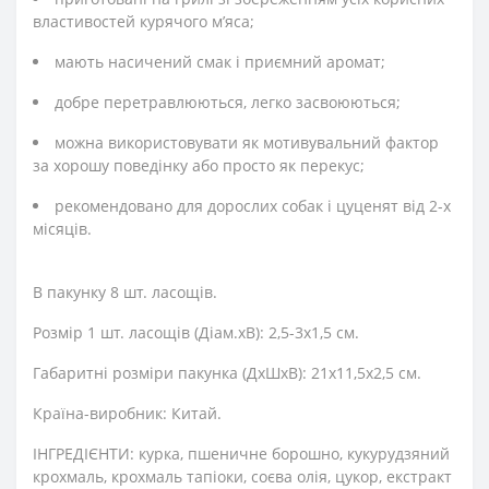
властивостей курячого м’яса;
мають насичений смак і приємний аромат;
добре перетравлюються, легко засвоюються;
можна використовувати як мотивувальний фактор
за хорошу поведінку або просто як перекус;
рекомендовано для дорослих собак і цуценят від 2-х
місяців.
В пакунку 8 шт. ласощів.
Розмір 1 шт. ласощів (Діам.хВ): 2,5-3х1,5 см.
Габаритні розміри пакунка (ДхШхВ): 21х11,5х2,5 см.
Країна-виробник: Китай.
ІНГРЕДІЄНТИ: курка, пшеничне борошно, кукурудзяний
крохмаль, крохмаль тапіоки, соєва олія, цукор, екстракт