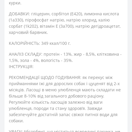
курки.
ДОБАВКИ: гліцерин, сорбітол (Е420), лимонна кислота
(1a330), пірофосфат натрію, натрію хлорид, калію
сорбат (1k202), вітамін Е (3a700), натрію дегідроацетат,
харчовий барвник.
КАЛОРІЙНІСТЬ: 349 ккал/100 г.
АНАЛІЗ СКЛАДУ: протеїн - 13%, жир - 8,5%, клітковина -
1,5%, зола - 4%, вологість - 35%.
ІНСТРУКЦІЯ:
РЕКОМЕНДАЦІЇ ЩОДО ГОДУВАННЯ: як перекус між
прийманнями їжі для дорослих собак і цуценят від 2-х
місяців. Ласощі в меню улюбленця мають складати не
більше 8-10% від загального добового раціону.
Регулюйте кількість ласощів залежно від ваги
улюбленця, породи та стану здоров’я. Завжди
забезпечуйте достатній запас свіжої питної води для
собаки.
УВАГА! Абсорбент, що міститься всередині пакунка, не