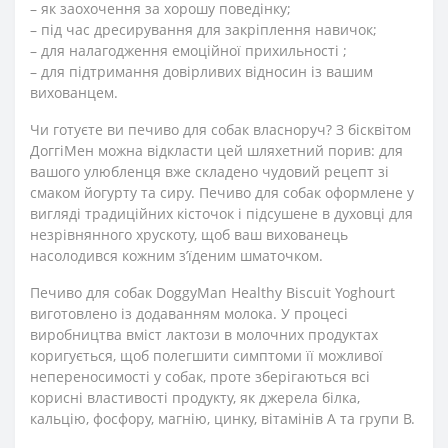
– як заохочення за хорошу поведінку;
– під час дресирування для закріплення навичок;
– для налагодження емоційної прихильності ;
– для підтримання довірливих відносин із вашим
вихованцем.
Чи готуєте ви печиво для собак власноруч? З бісквітом
ДоггіМен можна відкласти цей шляхетний порив: для
вашого улюбленця вже складено чудовий рецепт зі
смаком йогурту та сиру. Печиво для собак оформлене у
вигляді традиційних кісточок і підсушене в духовці для
незрівнянного хрускоту, щоб ваш вихованець
насолодився кожним з’їденим шматочком.
Печиво для собак DoggyMan Healthy Biscuit Yoghourt
виготовлено із додаванням молока. У процесі
виробництва вміст лактози в молочних продуктах
коригується, щоб полегшити симптоми її можливої
непереносимості у собак, проте зберігаються всі
корисні властивості продукту, як джерела білка,
кальцію, фосфору, магнію, цинку, вітамінів А та групи В.