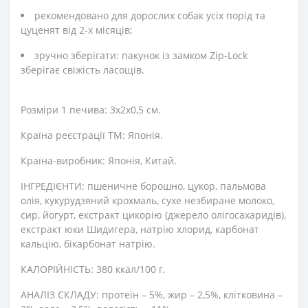
рекомендовано для дорослих собак усіх порід та
цуценят від 2-х місяців;
зручно зберігати: пакунок із замком Zір-Lосk
зберігає свіжість ласощів.
Розміри 1 печива: 3х2х0,5 см.
Країна реєстрації ТМ: Японія.
Країна-виробник: Японія, Китай.
ІНГРЕДІЄНТИ: пшеничне борошно, цукор, пальмова
олія, кукурудзяний крохмаль, сухе незбиране молоко,
сир, йогурт, екстракт цикорію (джерело олігосахаридів),
екстракт юки Шидигера, натрію хлорид, карбонат
кальцію, бікарбонат натрію.
КАЛОРІЙНІСТЬ: 380 ккал/100 г.
АНАЛІЗ СКЛАДУ: протеїн – 5%, жир – 2,5%, клітковина –