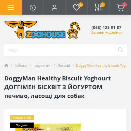
0
0
0
(068) 125 91 87
Замовити дзвінок
Собаки
Годування
Ласощі
DoggyMan Healthy Biscuit Yogh
DoggyMan Healthy Biscuit Yoghourt
ДОГГІМЕН БІСКВІТ З ЙОГУРТОМ
печиво, ласощі для собак
Популярний
Продано