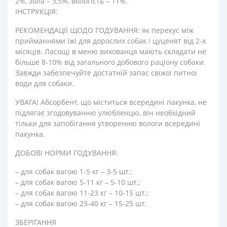
2%, зола – 3,5%, вологість – 11%.
ІНСТРУКЦІЯ:
РЕКОМЕНДАЦІЇ ЩОДО ГОДУВАННЯ: як перекус між
прийманнями їжі для дорослих собак і цуценят від 2-х
місяців. Ласощі в меню вихованця мають складати не
більше 8-10% від загального добового раціону собаки.
Завжди забезпечуйте достатній запас свіжої питної
води для собаки.
УВАГА! Абсорбент, що міститься всередині пакунка, не
підлягає згодовуванню улюбленцю, він необхідний
тільки для запобігання утворенню вологи всередині
пакунка.
ДОБОВІ НОРМИ ГОДУВАННЯ:
– для собак вагою 1-5 кг – 3-5 шт.;
– для собак вагою 5-11 кг – 5-10 шт.;
– для собак вагою 11-23 кг – 10-15 шт.;
– для собак вагою 23-40 кг – 15-25 шт.
ЗБЕРІГАННЯ