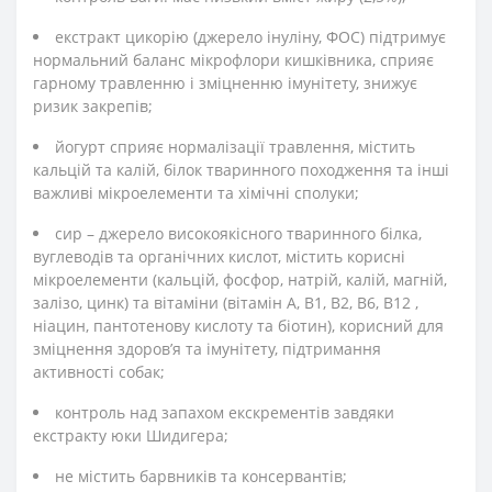
екстракт цикорію (джерело інуліну, ФОС) підтримує
нормальний баланс мікрофлори кишківника, сприяє
гарному травленню і зміцненню імунітету, знижує
ризик закрепів;
йогурт сприяє нормалізації травлення, містить
кальцій та калій, білок тваринного походження та інші
важливі мікроелементи та хімічні сполуки;
сир – джерело високоякісного тваринного білка,
вуглеводів та органічних кислот, містить корисні
мікроелементи (кальцій, фосфор, натрій, калій, магній,
залізо, цинк) та вітаміни (вітамін А, В1, В2, В6, В12 ,
ніацин, пантотенову кислоту та біотин), корисний для
зміцнення здоров’я та імунітету, підтримання
активності собак;
контроль над запахом екскрементів завдяки
екстракту юки Шидигера;
не містить барвників та консервантів;