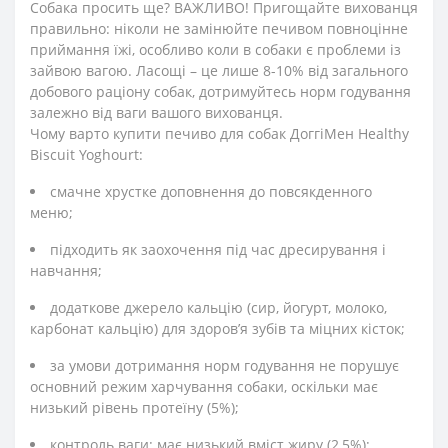
Собака просить ще? ВАЖЛИВО! Пригощайте вихованця
правильно: ніколи не замінюйте печивом повноцінне
приймання їжі, особливо коли в собаки є проблеми із
зайвою вагою. Ласощі – це лише 8-10% від загального
добового раціону собак, дотримуйтесь норм годування
залежно від ваги вашого вихованця.
Чому варто купити печиво для собак ДоггіМен Healthy
Biscuit Yoghourt:
смачне хрустке доповнення до повсякденного
меню;
підходить як заохочення під час дресирування і
навчання;
додаткове джерело кальцію (сир, йогурт, молоко,
карбонат кальцію) для здоров’я зубів та міцних кісток;
за умови дотримання норм годування не порушує
основний режим харчування собаки, оскільки має
низький рівень протеїну (5%);
контроль ваги: має низький вміст жиру (2,5%);