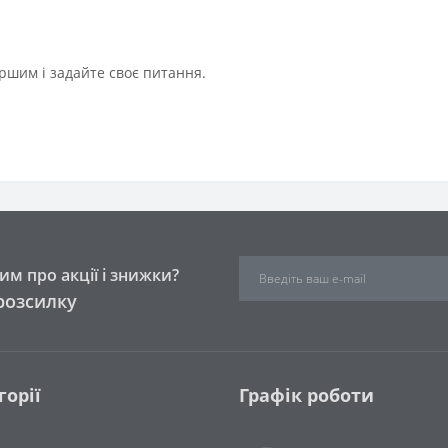
ршим і задайте своє питання.
м про акції і знижки?
розсилку
горії
Графік роботи