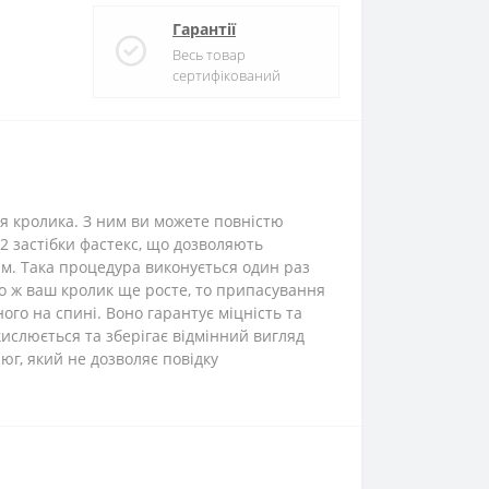
Гарантії
Весь товар
сертифікований
ля кролика. З ним ви можете повністю
2 застібки фастекс, що дозволяють
м. Така процедура виконується один раз
о ж ваш кролик ще росте, то припасування
ого на спині. Воно гарантує міцність та
кислюється та зберігає відмінний вигляд
юг, який не дозволяє повідку