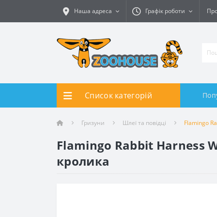
Наша адреса
Графік роботи
Про
Список категорій
Поп
Гризуни
Шлеї та повідці
Flamingo R
Flamingo Rabbit Harness 
кролика