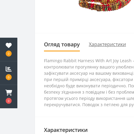
Огляд товару
Характеристики
0
Flamingo Rabbit Harness With Art Joy Leas
контролювати прогулянку вашого улюбленця
зафіксувати аксесуар на вашому вихованці
0
при першій примірці аксесуара, фіксатори
необхідно буде виконувати періодично. Пов
безпеку з’єднання з повідцем і без пробле
протягом усього періоду використання шлей
0
перекручуватися. Поводок з петлею для рук
Характеристики