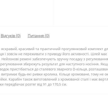
Відгуків (0)
Питання
(0)
h - яскравий, красивий та практичний прогулянковий комплект д
 і зовсім не переживати з приводу його активності. Шлей має 
. Нейлонові ремені забезпечують зручну посадку з регулювання
 регулювання збережуть результат для наступного носіння. Якщ
одок пристібається до сталевого зварного D-кільця, розташован
м витримає будь-які ривки кролика. Кільце хромоване, тому не о
ки. Карабін також виготовлений з хромованої сталі і має вертл
и передбачає розтяг від 91 до 170,5 см.