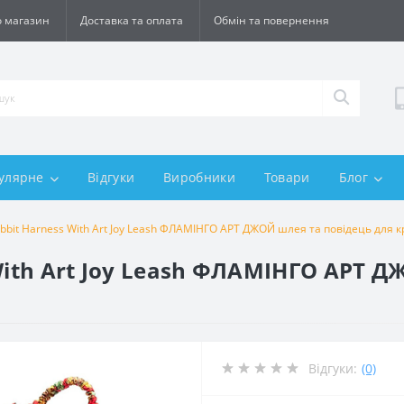
 магазин
Доставка та оплата
Обмін та повернення
улярне
Відгуки
Виробники
Товари
Блог
abbit Harness With Art Joy Leash ФЛАМІНГО АРТ ДЖОЙ шлея та повідець для 
With Art Joy Leash ФЛАМІНГО АРТ 
Відгуки:
(0)