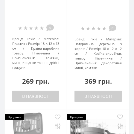
0
0
Бренд:
Trixie
Матеріал:
Бренд:
Trixie
Матеріал:
Пластик
Розмір:
18 × 12 × 13
Натуральна деревина з
см
Країна-виробник
корою
Розмір:
18 × 12 × 12
товару:
Німеччина
см
Країна-виробник
Призначення:
Хом’яки,
товару:
Німеччина
миші, піщанки та інші дрібні
Призначення:
Декоративні
гризуни
миші, хом’яки
269 грн.
369 грн.
В НАЯВНОСТІ
В НАЯВНОСТІ
Продано
Продано