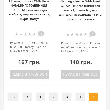
Flamingo Feeder With Hook
Flamingo Feeder With Hook
ФЛАМІНГО ГОДІВНИЦЯ
ФЛАМІНГО годівниця для
НАВІСНА з гачками для
мишей, хом’яків, дегу,
хом’яків, морських свинок,
шиншил, невеликих птахів,
щурів, папуг
навісна з гачками
0
0
Розмір:
d = 10 см
Країна-
Розмір:
d = 8 см
Країна-
виробник товару:
Бельгія
виробник товару:
Бельгія
Об'єм в літрах:
0.29 л
Об'єм в літрах:
0.15 л
167 грн.
140 грн.
НЕМАЄ В НАЯВНОСТІ
НЕМАЄ В НАЯВНОСТІ
|<
<
1
2
3
4
5