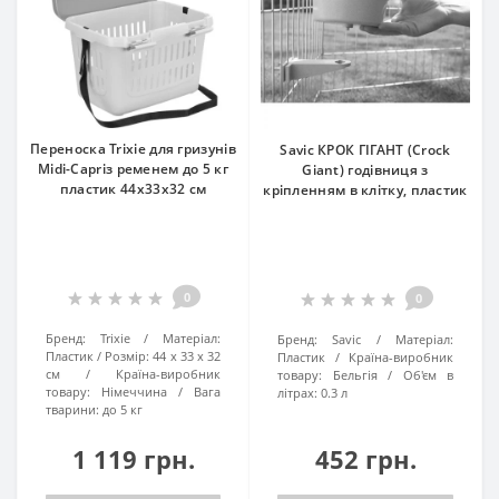
Переноска Trixie для гризунів
Savic КРОК ГІГАНТ (Crock
Midi-Capriз ременем до 5 кг
Giant) годівниця з
пластик 44x33x32 см
кріпленням в клітку, пластик
0
0
Бренд:
Trixie
Матеріал:
Бренд:
Savic
Матеріал:
Пластик
Розмір:
44 x 33 x 32
Пластик
Країна-виробник
см
Країна-виробник
товару:
Бельгія
Об'єм в
товару:
Німеччина
Вага
літрах:
0.3 л
тварини:
до 5 кг
1 119 грн.
452 грн.