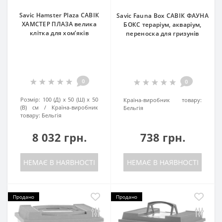
Savic Hamster Plaza САВІК
Savic Fauna Box САВІК ФАУНА
ХАМСТЕР ПЛАЗА велика
БОКС тераріум, акваріум,
клітка для хом’яків
переноска для гризунів
0
0
Розмір:
100 (Д) х 50 (Ш) х 50
Країна-виробник товару:
(В) см
Країна-виробник
Бельгія
товару:
Бельгія
8 032 грн.
738 грн.
НЕМАЄ В НАЯВНОСТІ
НЕМАЄ В НАЯВНОСТІ
Продано
Продано