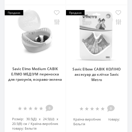
Продано
Продано
Savic Elmo Medium САВІК
Savic Elbow САВІК КОЛІНО
ЕЛМО МЕДІУМ переноска
аксесуар до клітки Savic
для гризунів, яскраво-зелена
Metro
0
0
Розмір:
30.5(Д) х 24.5(Ш) х
Країна-виробник товару:
20.5(В) см
Країна-виробник
Бельгія
товару:
Бельгія