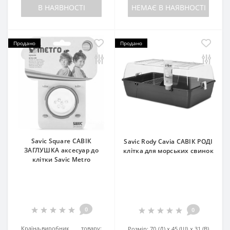
В НАЯВНОСТІ
НЕМАЄ В НАЯВНОСТІ
Продано
Продано
Savic Square САВІК
Savic Rody Cavia САВІК РОДІ
ЗАГЛУШКА аксесуар до
клітка для морських свинок
клітки Savic Metro
0
0
Країна-виробник товару:
Розмір:
70 (Д) x 45 (Ш) x 31 (В)