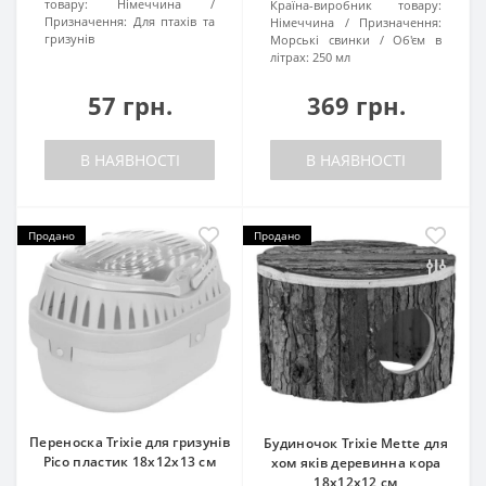
товару:
Німеччина
Країна-виробник товару:
Призначення:
Для птахів та
Німеччина
Призначення:
гризунів
Морські свинки
Об'єм в
літрах:
250 мл
57 грн.
369 грн.
В НАЯВНОСТІ
В НАЯВНОСТІ
Продано
Продано
Переноска Trixie для гризунів
Будиночок Trixie Mette для
Pico пластик 18x12x13 см
хом яків деревинна кора
18х12х12 см