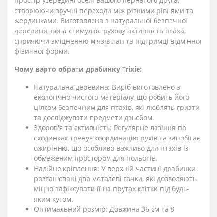
простір усередині оселі вашого пернатого друга,
створюючи зручні переходи між різними рівнями та
жердинками. Виготовлена з натуральної безпечної
деревини, вона стимулює рухову активність птаха,
сприяючи зміцненню м'язів лап та підтримці відмінної
фізичної форми.
Чому варто обрати драбинку Trixie:
Натуральна деревина: Виріб виготовлено з
екологічно чистого матеріалу, що робить його
цілком безпечним для птахів, які люблять гризти
та досліджувати предмети дзьобом.
Здоров'я та активність: Регулярне лазіння по
сходинках тренує координацію рухів та запобігає
ожирінню, що особливо важливо для птахів із
обмеженим простором для польотів.
Надійне кріплення: У верхній частині драбинки
розташовані два металеві гачки, які дозволяють
міцно зафіксувати її на прутах клітки під будь-
яким кутом.
Оптимальний розмір: Довжина 36 см та 8