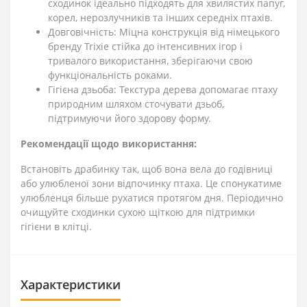
сходинок ідеально підходять для хвилястих папуг,
корел, нерозлучників та інших середніх птахів.
Довговічність: Міцна конструкція від німецького
бренду Trixie стійка до інтенсивних ігор і
тривалого використання, зберігаючи свою
функціональність роками.
Гігієна дзьоба: Текстура дерева допомагає птаху
природним шляхом сточувати дзьоб,
підтримуючи його здорову форму.
Рекомендації щодо використання:
Встановіть драбинку так, щоб вона вела до годівниці
або улюбленої зони відпочинку птаха. Це спонукатиме
улюбленця більше рухатися протягом дня. Періодично
очищуйте сходинки сухою щіткою для підтримки
гігієни в клітці.
Характеристики