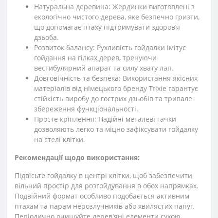
Натуральна деревина: Жердинки виготовлені з
екологічно чистого дерева, яке безпечно гризти,
що допомагає птаху підтримувати здоров’я
дзьоба.
Розвиток балансу: Рухливість гойдалки імітує
гойдання на гілках дерев, тренуючи
вестибулярний апарат та силу хвату лап.
Довговічність та безпека: Використання якісних
матеріалів від німецького бренду Trixie гарантує
стійкість виробу до гострих дзьобів та тривале
збереження функціональності.
Просте кріплення: Надійні металеві гачки
дозволяють легко та міцно зафіксувати гойдалку
на стелі клітки.
Рекомендації щодо використання:
Підвісьте гойдалку в центрі клітки, щоб забезпечити
вільний простір для розгойдування в обох напрямках.
Подвійний формат особливо подобається активним
птахам та парам нерозлучників або хвилястих папуг.
Періодично очищуйте дерев'яні елементи сухою