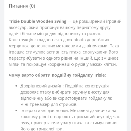
Питання
(0)
Trixie Double Wooden Swing
— це розширений ігровий
аксесуар, який пропонує вашому пернатому другу
вдвічі більше місця для відпочинку та розваг.
Конструкція складається з двох рівнів дерев’яних
жердинок, доповнених металевими дзвіночками. Така
іграшка стимулює активність птаха, спонукаючи його
перестрибувати з одного рівня на інший, що зміцнює
м'язи та покращує координацію рухів у межах клітки.
Чому варто обрати подвійну гойдалку Trixie:
Дворівневий дизайн: Подвійна конструкція
дозволяє птаху вибирати зручну висоту для
відпочинку або використовувати гойдалку як
міні-тренажер для стрибків.
Інтерактивні дзвіночки: Металеві дзвіночки на
кожному рівні створюють приємний звук під час
руху, привертаючи увагу птаха та стимулюючи
його до тривалої гри.