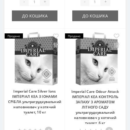
-
+
-
+
ДО КОШИКА
ДО КОШИКА
Продано
Продано
Imperial Care Silver Ions
Imperial Care Odour Attack
ІМПЕРІАЛ КЕА З ІОНАМИ
ІМПЕРІАЛ КЕА КОНТРОЛЬ
СРІБЛА ультрагрудкувальний
ЗАПАХУ З АРОМАТОМ
наповнювач у котячий
ЛІТНОГО САДУ
туалет, 10 кг
ультрагрудкувальний
наповнювач у котячий
туалет, 6 кг
0