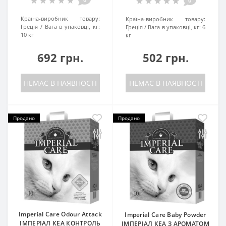
0
Країна-виробник товару:
Країна-виробник товару:
Греція
Вага в упаковці, кг:
Греція
Вага в упаковці, кг:
6
10 кг
кг
692 грн.
502 грн.
НЕМАЄ В НАЯВНОСТІ
НЕМАЄ В НАЯВНОСТІ
Продано
Продано
Imperial Care Odour Attack
Imperial Care Baby Powder
ІМПЕРІАЛ КЕА КОНТРОЛЬ
ІМПЕРІАЛ КЕА З АРОМАТОМ