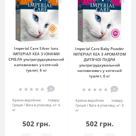
Imperial Care Silver Ions
Imperial Care Baby Powder
ІМПЕРІАЛ КЕА З ІОНАМИ
ІМПЕРІАЛ КЕА З АРОМАТОМ
СРІБЛА ультрагрудкувальний
ДИТЯЧОЇ ПУДРИ
наповнювач у котячий
ультрагрудкувальний
туалет, 6 кг
наповнювач у котячий
туалет, 6 кг
0
0
Країна-виробник товару:
Країна-виробник товару:
Греція
Вага в упаковці, кг:
6
Греція
Вага в упаковці, кг:
6
кг
кг
502 грн.
502 грн.