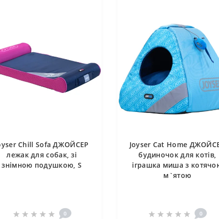
oyser Chill Sofa ДЖОЙСЕР
Joyser Cat Home ДЖОЙС
лежак для собак, зі
будиночок для котів,
знімною подушкою, S
іграшка миша з котячо
м`ятою
0
0