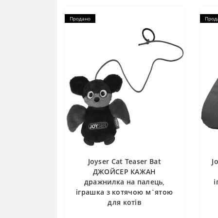
Продано
Прод
Joyser Cat Teaser Bat
J
ДЖОЙСЕР КАЖАН
дражнилка на палець,
і
іграшка з котячою м`ятою
для котів