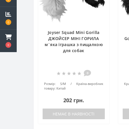
0
Joyser Squad Mini Gorilla
ДЖОЙСЕР МІНІ ГОРИЛА
G
м`яка іграшка з пищалкою
0
для собак
0
Розмір:
S/M
Країна-виробник
Кр
товару:
Китай
202 грн.
НЕМАЄ В НАЯВНОСТІ