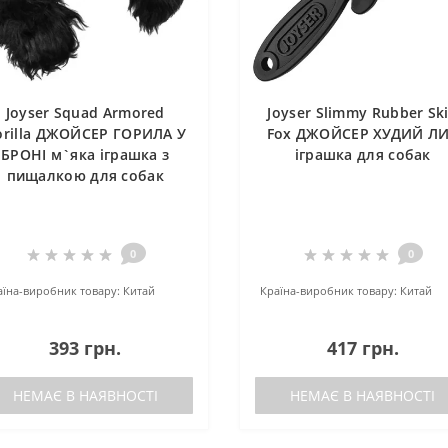
Joyser Squad Armored
Joyser Slimmy Rubber Sk
orilla ДЖОЙСЕР ГОРИЛА У
Fox ДЖОЙСЕР ХУДИЙ Л
БРОНІ м`яка іграшка з
іграшка для собак
пищалкою для собак
0
0
аїна-виробник товару:
Китай
Країна-виробник товару:
Китай
393 грн.
417 грн.
НЕМАЄ В НАЯВНОСТІ
НЕМАЄ В НАЯВНОСТІ