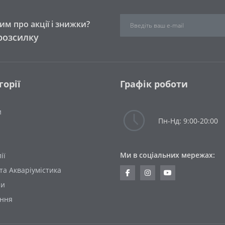
м про акції і знижки?
розсилку
горії
Графік роботи
и
Пн-Нд: 9:00-20:00
Ми в соціальних мережах:
ії
та Акваріумістика
ни
ання