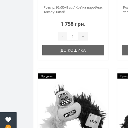
Розмір:
93х50х8 см
Країна-виробник
Роз
товару:
Китай
тов
1 758 грн.
-
+
ДО КОШИКА
Продано
Прод
0