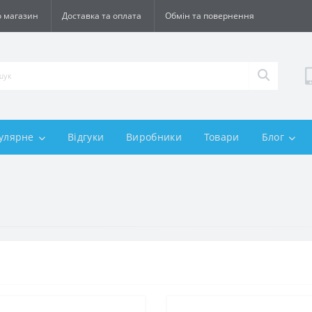
 магазин
Доставка та оплата
Обмін та повернення
улярне
Відгуки
Виробники
Товари
Блог