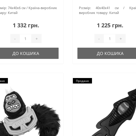
мір:
74х40х6 см
Країна-виробник
Розмір:
40х40х41 см
Кра
ару:
Китай
виробник товару:
Китай
1 332 грн.
1 225 грн.
-
+
-
+
ДО КОШИКА
ДО КОШИКА
ано
Продано