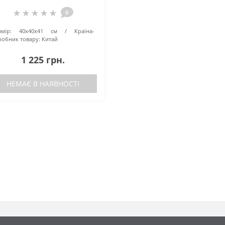
0
мір:
40х40х41 см
Країна-
робник товару:
Китай
1 225 грн.
НЕМАЄ В НАЯВНОСТІ