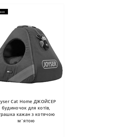
ано
oyser Cat Home ДЖОЙСЕР
будиночок для котів,
грашка кажан з котячою
м`ятою