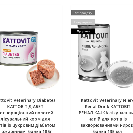
Хіт продажу
Популярний
Продано
ttovit Veterinary Diabetes
Kattovit Veterinary Nier
КАТТОВІТ ДІАБЕТ
Renal Drink КАТТОВІТ
овнораціонний вологий
РЕНАЛ КАЧКА лікувальн
лікувальний корм для
напій для котів із
тів із цукровим діабетом
захворюваннями нирок
і ожирінням, банка 185г
банка 135 мл