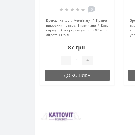
залози, банка 135 мл
0
Бренд:
Kattovit Veterinary
Країна-
Бр
виробник товару:
Німеччина
Клас
ви
корму:
Суперпреміум
Об'єм в
ко
літрах:
0.135 л
упа
87 грн.
-
+
ДО КОШИКА