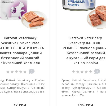
Kattovit Veterinary
Kattovit Veterinary
Sensitive Chicken Pate
Recovery КАТТОВІТ
АТТОВІТ СЕНСИТИВ КУРКА
РЕКАВЕРІ повнораціонн
паштет повнораціонний
беззерновий вологий
беззерновий вологий
лікувальний корм для
лікувальний корм для
котів у період
котів із харчовою
відновлення, банка 185
0
0
епереносимістю, пауч 85г
енд:
Kattovit Veterinary
Країна-
Бренд:
Kattovit Veterinary
Кра
робник товару:
Німеччина
Клас
виробник товару:
Німеччина
К
рму:
Суперпреміум
Основний
корму:
Суперпреміум
Основ
ок:
Курка
Вага в упаковці, кг:
85 г
білок:
Курка, Свинина
Ваг
упаковці, кг:
185 г
72 грн.
115 грн.