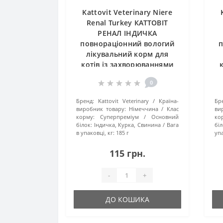
Kattovit Veterinary Niere
Renal Turkey КАТТОВІТ
РЕНАЛ ІНДИЧКА
повнораціонний вологий
п
лікувальний корм для
котів із захворюваннями
нирок, банка 185г
0
Бренд:
Kattovit Veterinary
Країна-
Бр
виробник товару:
Німеччина
Клас
ви
корму:
Суперпреміум
Основний
ко
білок:
Індичка, Курка, Свинина
Вага
біл
в упаковці, кг:
185 г
упа
115 грн.
-
+
ДО КОШИКА