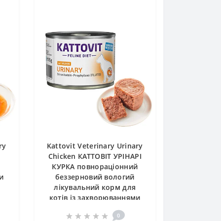
ry
Kattovit Veterinary Urinary
І
Chicken КАТТОВІТ УРІНАРІ
КУРКА повнораціонний
и
беззерновий вологий
лікувальний корм для
котів із захворюваннями
нижніх сечовивідних
0
шляхів, банка 185г