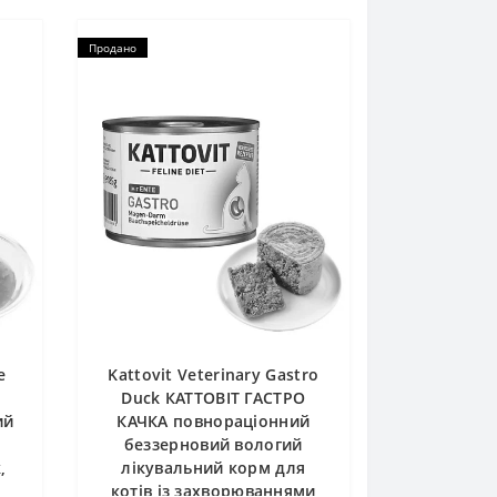
Продано
e
Kattovit Veterinary Gastro
Duck КАТТОВІТ ГАСТРО
ий
КАЧКА повнораціонний
беззерновий вологий
,
лікувальний корм для
котів із захворюваннями