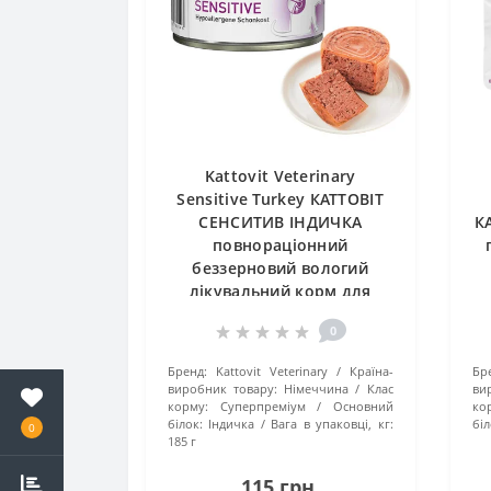
Kattovit Veterinary
Sensitive Turkey КАТТОВІТ
СЕНСИТИВ ІНДИЧКА
К
повнораціонний
беззерновий вологий
лікувальний корм для
котів із харчовою
0
непереносимістю, банка
н
185г
Бренд:
Kattovit Veterinary
Країна-
Бр
виробник товару:
Німеччина
Клас
ви
корму:
Суперпреміум
Основний
ко
білок:
Індичка
Вага в упаковці, кг:
біл
0
185 г
115 грн.