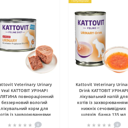
Популярний
attovit Veterinary Urinary
Kattovit Veterinary Urina
Veal КАТТОВІТ УРІНАРІ
Drink КАТТОВІТ УРІНАР
ЕЛЯТИНА повнораціонний
лікувальний напій для
беззерновий вологий
котів із захворюванням
лікувальний корм для
нижніх сечовивідних
котів із захворюваннями
шляхів, банка 135 мл
нижніх сечовивідних
0
0
шляхів, банка 185г