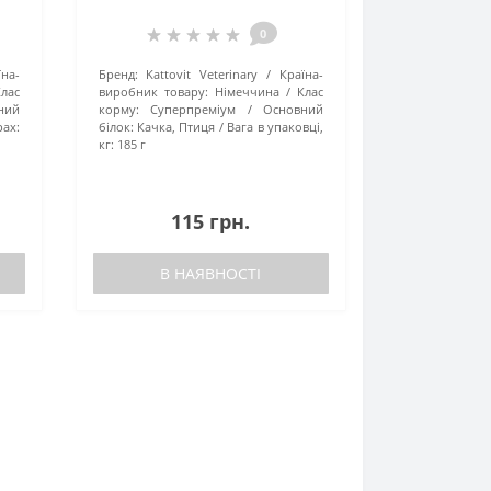
шлунково-кишкового
0
тракту та підшлункової
залози, банка 185г
їна-
Бренд:
Kattovit Veterinary
Країна-
лас
виробник товару:
Німеччина
Клас
ний
корму:
Суперпреміум
Основний
рах:
білок:
Качка, Птиця
Вага в упаковці,
кг:
185 г
115 грн.
В НАЯВНОСТІ