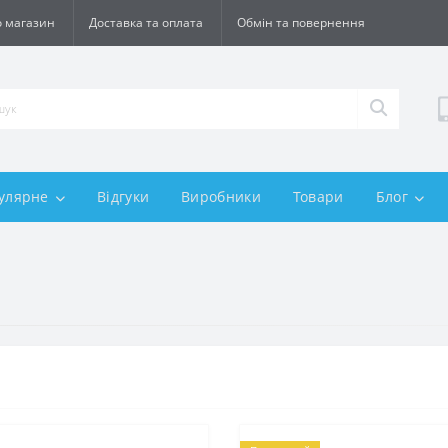
 магазин
Доставка та оплата
Обмін та повернення
улярне
Відгуки
Виробники
Товари
Блог