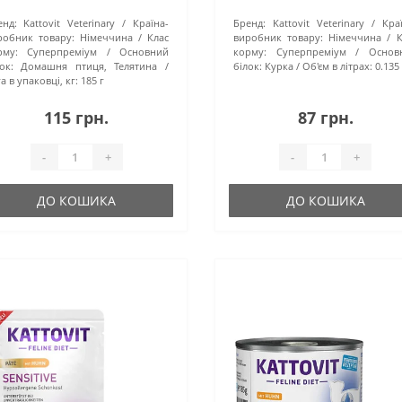
енд:
Kattovit Veterinary
Країна-
Бренд:
Kattovit Veterinary
Кра
робник товару:
Німеччина
Клас
виробник товару:
Німеччина
К
рму:
Суперпреміум
Основний
корму:
Суперпреміум
Основ
ок:
Домашня птиця, Телятина
білок:
Курка
Об'єм в літрах:
0.135
а в упаковці, кг:
185 г
115 грн.
87 грн.
-
+
-
+
ДО КОШИКА
ДО КОШИКА