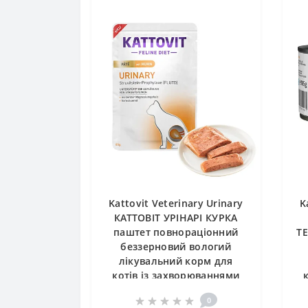
Kattovit Veterinary Urinary
K
КАТТОВІТ УРІНАРІ КУРКА
паштет повнораціонний
Т
беззерновий вологий
лікувальний корм для
котів із захворюваннями
нижніх сечовивідних
0
шляхів, пауч 85г