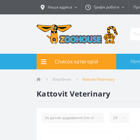
Наша адреса
Графік роботи
Про
Список категорій
Поп
Виробник
Kattovit Veterinary
Kattovit Veterinary