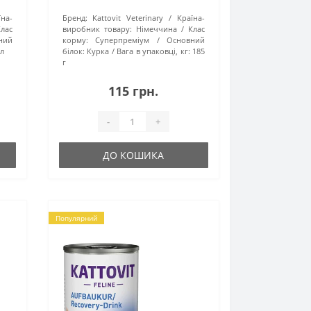
їна-
Бренд:
Kattovit Veterinary
Країна-
лас
виробник товару:
Німеччина
Клас
ний
корму:
Суперпреміум
Основний
 л
білок:
Курка
Вага в упаковці, кг:
185
г
115 грн.
-
+
ДО КОШИКА
Популярний