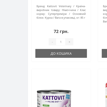
Бренд:
Kattovit Veterinary
Країна-
Бр
виробник товару:
Німеччина
Клас
ви
корму:
Суперпреміум
Основний
ко
білок:
Курка
Вага в упаковці, кг:
85 г
біл
Ваг
72 грн.
-
+
ДО КОШИКА