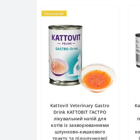
Популярний
Kattovit Veterinary Gastro
Ka
Drink КАТТОВІТ ГАСТРО
лікувальний напій для
п
котів із захворюваннями
шлунково-кишкового
ко
тракту та підшлункової