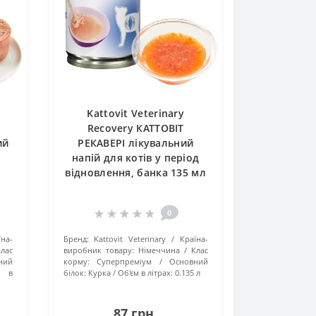
Kattovit Veterinary
Recovery КАТТОВІТ
ий
РЕКАВЕРІ лікувальний
напій для котів у період
відновлення, банка 135 мл
г
0
їна-
Бренд:
Kattovit Veterinary
Країна-
лас
виробник товару:
Німеччина
Клас
ний
корму:
Суперпреміум
Основний
а в
білок:
Курка
Об'єм в літрах:
0.135 л
87 грн.