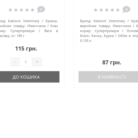
0
0
енд:
Kattovit Veterinary
Країна-
Бренд:
Kattovit Veterinary
Кра
робник товару:
Німеччина
Клас
виробник товару:
Німеччина
К
рму:
Суперпреміум
Вага в
корму:
Суперпреміум
Основ
ковці, кг:
185 г
білок:
Качка, Курка
Об'єм в літ
0.135 л
115 грн.
87 грн.
-
+
ДО КОШИКА
В НАЯВНОСТІ