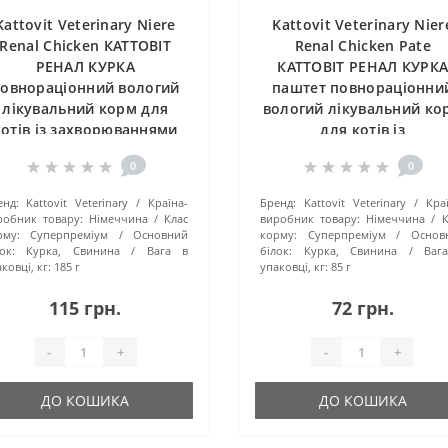
Kattovit Veterinary Niere
Kattovit Veterinary Nier
Renal Chicken КАТТОВІТ
Renal Chicken Pate
РЕНАЛ КУРКА
КАТТОВІТ РЕНАЛ КУРК
овнораціонний вологий
паштет повнораціонни
лікувальний корм для
вологий лікувальний ко
котів із захворюваннями
для котів із
нирок, банка 185г
захворюваннями нирок
0
0
пауч 85г
енд:
Kattovit Veterinary
Країна-
Бренд:
Kattovit Veterinary
Кра
робник товару:
Німеччина
Клас
виробник товару:
Німеччина
К
рму:
Суперпреміум
Основний
корму:
Суперпреміум
Основ
ок:
Курка, Свинина
Вага в
білок:
Курка, Свинина
Ваг
ковці, кг:
185 г
упаковці, кг:
85 г
115 грн.
72 грн.
-
+
-
+
ДО КОШИКА
ДО КОШИКА