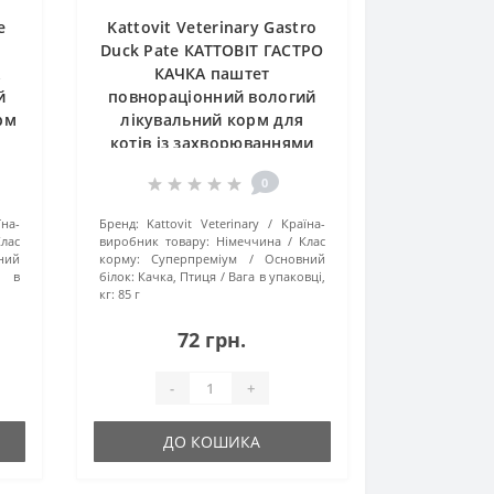
e
Kattovit Veterinary Gastro
Duck Pate КАТТОВІТ ГАСТРО
А
КАЧКА паштет
й
повнораціонний вологий
рм
лікувальний корм для
котів із захворюваннями
,
шлунково-кишкового
0
тракту та підшлункової
залози, пауч 85г
їна-
Бренд:
Kattovit Veterinary
Країна-
лас
виробник товару:
Німеччина
Клас
ний
корму:
Суперпреміум
Основний
а в
білок:
Качка, Птиця
Вага в упаковці,
кг:
85 г
72 грн.
-
+
ДО КОШИКА