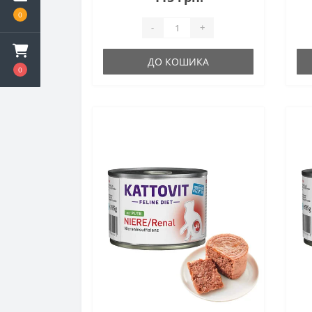
0
-
+
ДО КОШИКА
0