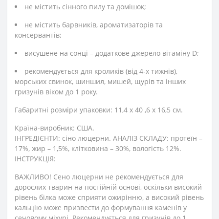
не містить сінного пилу та домішок;
не містить барвників, ароматизаторів та
консервантів;
висушене на сонці – додаткове джерело вітаміну D;
рекомендується для кроликів (від 4-х тижнів),
морських свинок, шиншил, мишей, щурів та інших
гризунів віком до 1 року.
Габаритні розміри упаковки: 11,4 x 40 ,6 x 16,5 см.
Країна-виробник: США.
ІНГРЕДІЄНТИ: сіно люцерни. АНАЛІЗ СКЛАДУ: протеїн –
17%, жир – 1,5%, клітковина – 30%, вологість 12%.
ІНСТРУКЦІЯ:
ВАЖЛИВО! Сено люцерни не рекомендується для
дорослих тварин на постійній основі, оскільки високий
рівень білка може сприяти ожирінню, а високий рівень
кальцію може призвести до формування каменів у
сечовому міхурі. Рекомендується для гризунів до 1