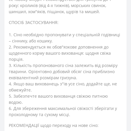
року: кроликів (від 4-х тижнів), морських свинок,
шиншил, хом"яків, піщанок, щурів та мишей.
СПОСІБ ЗАСТОСУВАННЯ:
1. Сіно необхідно пропонувати у спеціальній годівниці
– сіннику, або кошику.
2. Рекомендується як обов"язкове доповнення до
щоденного корму вашого вихованця: щодня свіжа
порція.
3. Кількість пропонованого сіна залежить від розміру
тварини. Орієнтовно добовий обсяг сіна приблизно
еквівалентний розмірам гризуна.
4. Якщо ваш вихованець з"їв усе сіно, додайте ще, не
обмежуйте.
5. Забезпечте вашого вихованця свіжою питною
водою.
6. Для збереження максимальної свіжості зберігати у
прохолодному та сухому місці.
РЕКОМЕНДАЦІЇ щодо переходу на нове сіно: