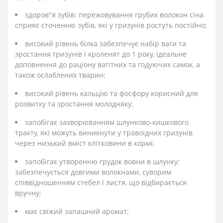
здоров"я зубів: пережовування грубих волокон сіна
сприяє сточенню зубів, які у гризунів ростуть постійно;
високий рівень білка забезпечує набір ваги та
зростання гризунів і кроленят до 1 року, ідеальне
доповнення до раціону вагітних та годуючих самок, а
також ослаблених тварин;
високий рівень кальцію та фосфору корисний для
розвитку та зростання молодняку;
запобігає захворюванням шлунково-кишкового
тракту, які можуть виникнути у травоїдних гризунів
через низький вміст клітковини в кормі;
запобігає утворенню грудок вовни в шлунку:
забезпечується довгими волокнами, суворим
співвідношенням стебел і листя, що відбирається
вручну;
має свіжий запашний аромат;