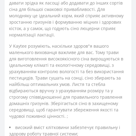
давати зрідка як ласощі або додавати до інших сортів
сіна для більшої смакової привабливості. Для
молодняку це ідеальний корм, який сприяє активному
зростанню гризунів і формуванню міцних і здорових
кісток, а у самок, що годують сіно люцерни сприяє
нормалізації лактації.
У Kaytee розуміють, наскільки здоров"я вашого
маленького вихованця важливе для вас. Тому трави
для виготовлення високоякісного сіна вирощуються в
ідеальному кліматі та екологічному середовищі, з
урахуванням контролю вологості та без використання
пестицидів. Трави сушать на сонці, сіно збирають за
найбільш оптимальних умов. Листя та стебла
відбираються вручну з урахуванням розміру та у
строгому співвідношенні для правильного травлення
домашніх гризунів. Зберігається сіно в захищеному
середовищі, щоб гарантувати збереження якості та
чудової поживної цінності. ;
високий вміст клітковини забезпечує правильну і
здорову роботу травної системи;