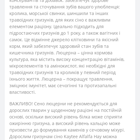
консервантів та добавок. Забезпечує здорове
травлення та сточування зубів вашого улюбленця:
кролика, морської свинки, шиншили та інших
травоїдних гризунів, для яких сіно є важливим
елементом раціону. Ідеально підходить для
підростаючих гризунів до 1 року, а також вагітних і
самок. Це відмінне джерело клітковини та якісний
корм, який забезпечує здоровий стан зубів та
кишечника гризунів. Люцерна – цінна кормова
культура, яка містить високу концентрацію вітамінів,
мікроелементів та амінокислот, які необхідні для
травоїдних гризунів та кроликів у певний період
їхнього життя. Люцерна – покращує травлення,
зміцнює імунітет, має сечогінні та протизапальні
властивості.
ВАЖЛИВО! Сено люцерни не рекомендується для
дорослих тварин у щоденному раціоні на постійній
основі, оскільки високий рівень білка може сприяти
ожирінню гризуна, а високий рівень кальцію може
призвести до формування каменів у сечовому міхурі.
Дорослим гризунам сіно Kaytee Alfalfa Hay можна