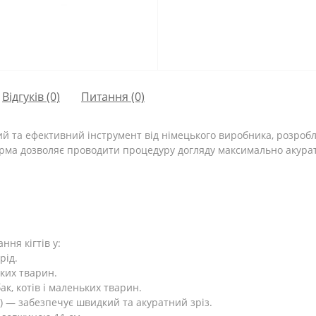
Відгуків (0)
Питання
(0)
й та ефективний інструмент від німецького виробника, розробл
форма дозволяє проводити процедуру догляду максимально акур
ня кігтів у:
рід.
ких тварин.
ак, котів і маленьких тварин.
з) — забезпечує швидкий та акуратний зріз.