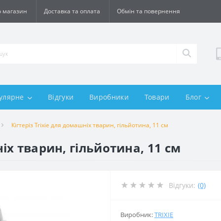
 магазин
Доставка та оплата
Обмін та повернення
улярне
Відгуки
Виробники
Товари
Блог
Кігтеріз Trixie для домашніх тварин, гільйотина, 11 см
ніх тварин, гільйотина, 11 см
Відгуки:
(0)
Виробник:
TRIXIE