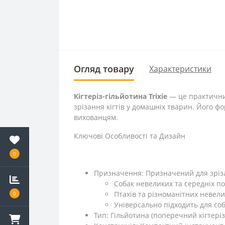
Огляд товару
Характеристики
Кігтеріз-гільйотина Trixie
— це практични
зрізання кігтів у домашніх тварин. Його 
вихованцям.
Ключові Особливості та Дизайн
0
Призначення: Призначений для зрізан
Собак невеликих та середніх по
Птахів та різноманітних невели
0
Універсально підходить для соб
Тип: Гільйотина (поперечний кігтері