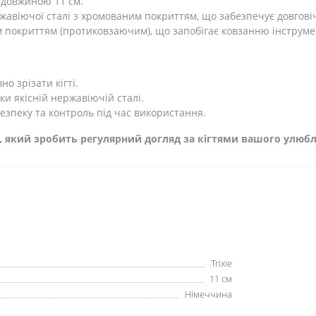
 довжиною 11 см.
жавіючої сталі з хромованим покриттям, що забезпечує довговіч
м покриттям (протиковзаючим), що запобігає ковзанню інструмен
о зрізати кігті.
ки якісній нержавіючій сталі.
езпеку та контроль під час використання.
уар, який зробить регулярний догляд за кігтями вашого улю
Trixie
11 см
Німеччина