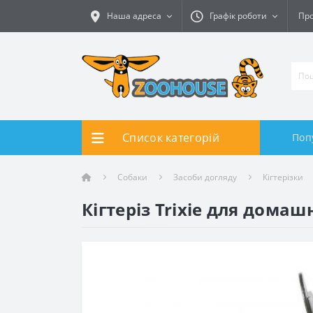
Наша адреса
Графік роботи
Про
Список категорій
Поп
Собаки
Засоби догляду
Кігтерізки
Кігтеріз Trixie для домаш