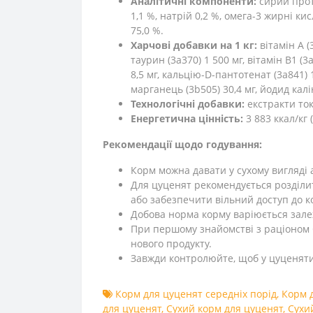
Аналітичні компоненти:
сирий проте
1,1 %, натрій 0,2 %, омега-3 жирні к
75,0 %.
Харчові добавки на 1 кг:
вітамін A (
таурин (3a370) 1 500 мг, вітамін B1 (3a8
8,5 мг, кальцію-D-пантотенат (3a841) 17
марганець (3b505) 30,4 мг, йодид калію
Технологічні добавки:
екстракти токо
Енергетична цінність:
3 883 ккал/кг 
Рекомендації щодо годування:
Корм можна давати у сухому вигляді
Для цуценят рекомендується розділит
або забезпечити вільний доступ до к
Добова норма корму варіюється залежн
При першому знайомстві з раціоном C
нового продукту.
Завжди контролюйте, щоб у цуценяти т
Корм для цуценят середніх порід
,
Корм д
для цуценят
,
Сухий корм для цуценят
,
Сухи