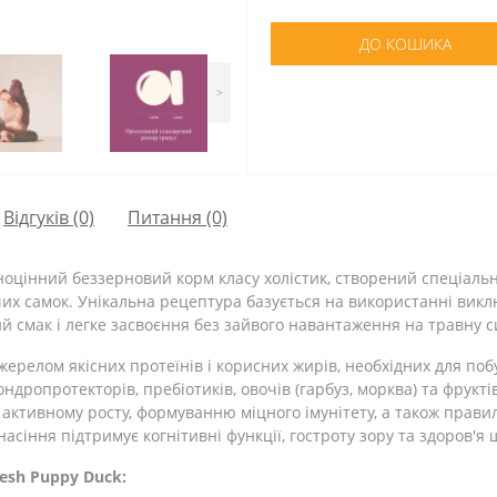
ДО КОШИКА
>
Відгуків (0)
Питання
(0)
оцінний беззерновий корм класу холістик, створений спеціал
чих самок. Унікальна рецептура базується на використанні викл
ий смак і легке засвоєння без зайвого навантаження на травну с
 джерелом якісних протеїнів і корисних жирів, необхідних для по
ндропротекторів, пребіотиків, овочів (гарбуз, морква) та фрук
ктивному росту, формуванню міцного імунітету, а також правильн
 насіння підтримує когнітивні функції, гостроту зору та здоров'я
resh Puppy Duck: