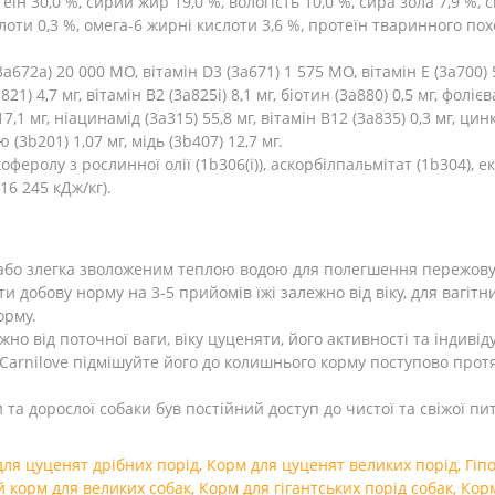
їн 30,0 %, сирий жир 19,0 %, вологість 10,0 %, сира зола 7,9 %, 
ислоти 0,3 %, омега-6 жирні кислоти 3,6 %, протеїн тваринного по
3a672a) 20 000 МО, вітамін D3 (3a671) 1 575 МО, вітамін E (3a700) 5
21) 4,7 мг, вітамін B2 (3a825i) 8,1 мг, біотин (3a880) 0,5 мг, фоліє
,1 мг, ніацинамід (3a315) 55,8 мг, вітамін B12 (3a835) 0,3 мг, цинк 
 (3b201) 1,07 мг, мідь (3b407) 12,7 мг.
феролу з рослинної олії (1b306(i)), аскорбілпальмітат (1b304), е
(16 245 кДж/кг).
 або злегка зволоженим теплою водою для полегшення пережов
и добову норму на 3-5 прийомів їжі залежно від віку, для вагіт
орму.
о від поточної ваги, віку цуценяти, його активності та індивід
arnilove підмішуйте його до колишнього корму поступово протя
а дорослої собаки був постійний доступ до чистої та свіжої питн
ля цуценят дрібних порід
,
Корм для цуценят великих порід
,
Гіп
й корм для великих собак
,
Корм для гігантських порід собак
,
Корм