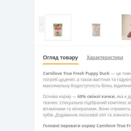
<
Огляд товару
Характеристики
Carnilove True Fresh Puppy Duck
— це повн
потреб цуценят, а також вагітних та годую
максимальну біодоступність білка, відмінн
Основа корму —
60% свіжої качки
, яка є
тканин. Спеціально підібраний комплекс хо
вітамінами та мінералами. Вони сприяють а
зубів. Додавання лососевої олії та лляного
Головні переваги корму Carnilove True F