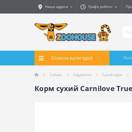
Наша адреса
Графік роботи
Про
Список категорій
Поп
Собаки
Годування
Сухий корм
Корм сухий Carnilove True