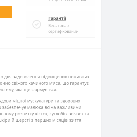
Гарантії
Весь товар
сертифікований
ьно для задоволення підвищених поживних
ючно свіжого качиного м'яса, що гарантує
истему, яка ще формується.
будови міцної мускулатури та здорових
тів забезпечує малюка всіма важливими
ому розвитку кісток, суглобів, зв'язок та
 шкіри й шерсті з перших місяців життя.