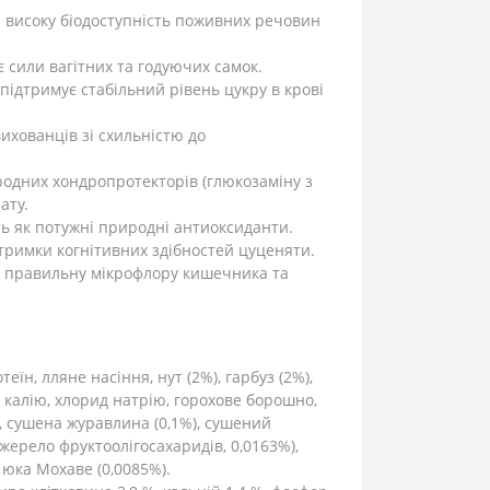
а високу біодоступність поживних речовин
 сили вагітних та годуючих самок.
 підтримує стабільний рівень цукру в крові
ихованців зі схильністю до
родних хондропротекторів (глюкозаміну з
ату.
ть як потужні природні антиоксиданти.
дтримки когнітивних здібностей цуценяти.
и правильну мікрофлору кишечника та
еїн, лляне насіння, нут (2%), гарбуз (2%),
д калію, хлорид натрію, горохове борошно,
), сушена журавлина (0,1%), сушений
джерело фруктоолігосахаридів, 0,0163%),
 юка Мохаве (0,0085%).