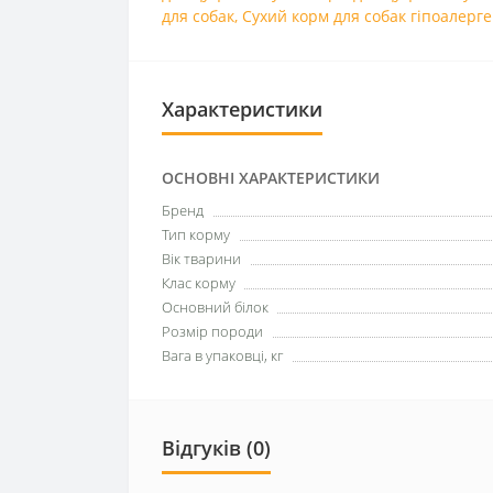
для собак
,
Сухий корм для собак гіпоалерг
Характеристики
ОСНОВНІ ХАРАКТЕРИСТИКИ
Бренд
Тип корму
Вік тварини
Клас корму
Основний білок
Розмір породи
Вага в упаковці, кг
Відгуків (0)