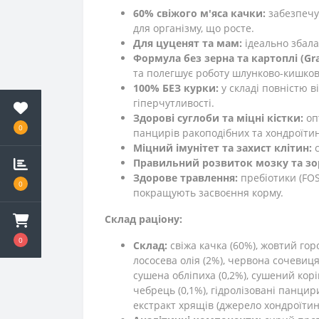
60% свіжого м'яса качки:
забезпечує
для організму, що росте.
Для цуценят та мам:
ідеально збала
Формула без зерна та картоплі (Grai
та полегшує роботу шлунково-кишков
100% БЕЗ курки:
у складі повністю в
гіперчутливості.
Здорові суглоби та міцні кістки:
оп
0
панцирів ракоподібних та хондроїти
Міцний імунітет та захист клітин:
с
Правильний розвиток мозку та зо
Здорове травлення:
пребіотики (FO
0
покращують засвоєння корму.
Склад раціону:
0
Склад:
свіжа качка (60%), жовтий горо
лососева олія (2%), червона сочевиця
сушена обліпиха (0,2%), сушений корі
чебрець (0,1%), гідролізовані панцир
екстракт хрящів (джерело хондроїтину