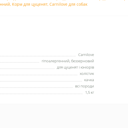
енний
,
Корм для цуценят
,
Carnilove для собак
Carnilove
гіпоалергенний, беззерновий
для цуценят і юніорів
холістик
качка
всі породи
1,5 кг