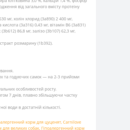
сира клітковина 3,0 %, кальцій 1,4 %, фосфор
ходження від загального вмісту протеїну
30 мг, холін хлорид (3a890) 2 400 мг,
ва кислота (3a316) 0,43 мг, вітамін B6 (3a831)
(3b612) 86,8 мг, залізо (3b107) 62,3 мг,
кстракт розмарину (1b392).
ування.
них та годуючих самок — на 2-3 прийоми
уальних особливостей росту.
гом 7 днів, плавно збільшуючи частку
ої води в достатній кількості.
оалергенний корм для цуценят
,
Carnilove
 для великих собак
,
Гіпоалергенний корм