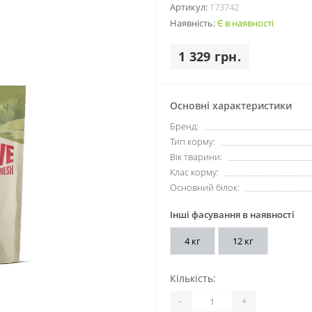
Артикул:
173742
Наявність:
Є в наявності
1 329 грн.
Основні характеристики
Бренд:
Тип корму:
Вік тварини:
Клас корму:
Основний білок:
Інші фасування в наявності
4 кг
12 кг
Кількість:
-
+