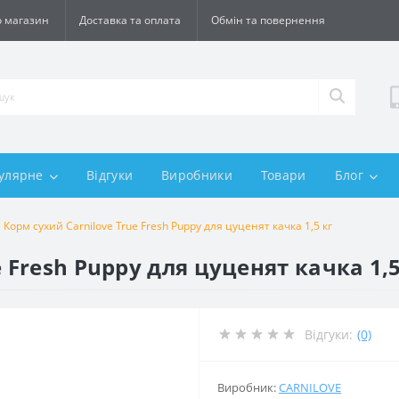
 магазин
Доставка та оплата
Обмін та повернення
улярне
Відгуки
Виробники
Товари
Блог
Корм сухий Carnilove True Fresh Puppy для цуценят качка 1,5 кг
 Fresh Puppy для цуценят качка 1,5
Відгуки:
(0)
Виробник:
CARNILOVE