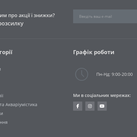
м про акції і знижки?
розсилку
горії
Графік роботи
и
Пн-Нд: 9:00-20:00
Ми в соціальних мережах:
ії
та Акваріумістика
ни
ання