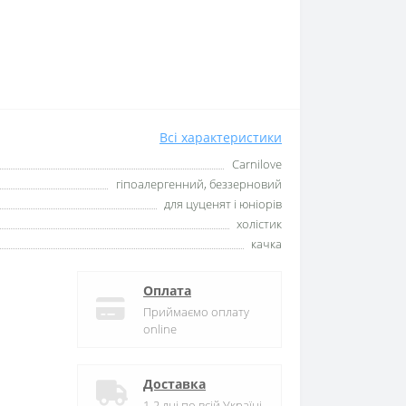
Всі характеристики
Carnilove
гіпоалергенний, беззерновий
для цуценят і юніорів
холістик
качка
Оплата
Приймаємо оплату
online
Доставка
1-2 дні по всій Україні