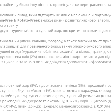
 найвищу біологічну цінність протеїну, легке перетравлення т
нсований склад, який підходить не лише малюкам, а й підтримує
n-Free & Potato-Free):
знижує ризик розвитку харчової алергії,
ого тракту.
ідсутні куряче м'ясо та курячий жир, що критично важливо для в
тимальний рівень кальцію, фосфору, а також високий вміст при
ну з хрящів) для правильного формування опорно-рухового апар
ушені ягоди (журавлина, обліпиха, лохина) та цілющі трави дію
ру:
лососева олія (2%) постачає незамінні жирні кислоти для пі
S з цикорію та MOS з пивних дріжджів) допомагають сформуват
х, яловичий жир (8%), гідролізована печінка (3%), гороховий прот
, сушена яблучна м'якоть (1%), морква, яєчна шкаралупа, хлори
нь імбиру (0,1%), сушена лохина (0,1%), сушений розмарин (0,1%
и ракоподібних (джерело глюкозаміну, 0,022%), корінь цикорію (
, 0,014%), пивні дріжджі (джерело мананолігосахаридів, 0,013%),