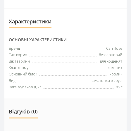
Характеристики
ОСНОВНІ ХАРАКТЕРИСТИКИ
Бренд
Carnilove
Тип корму
беззерновий
Вік тварини
для кошенят
Клас корму
холістик
Основний білок
кролик
Вид
шматочки в соусі
Вага в упаковці, кг
85 г
Відгуків (0)