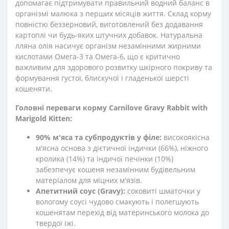
допомагає підтримувати правильний водний баланс в
організмі малюка з перших місяців життя. Склад корму
повністю беззерновий, виготовлений без додавання
картоплі чи будь-яких штучних добавок. Натуральна
лляна олія насичує організм незамінними жирними
кислотами Омега-3 та Омега-6, що є критично
важливим для здорового розвитку шкірного покриву та
формування густої, блискучої і гладенької шерсті
кошеняти.
Головні переваги корму Carnilove Gravy Rabbit with
Marigold Kitten:
90% м'яса та субпродуктів у філе:
високоякісна
м'ясна основа з дієтичної індички (66%), ніжного
кролика (14%) та індичої печінки (10%)
забезпечує кошеня незамінним будівельним
матеріалом для міцних м'язів.
Апетитний соус (Gravy):
соковиті шматочки у
вологому соусі чудово смакують і полегшують
кошенятам перехід від материнського молока до
твердої їжі.