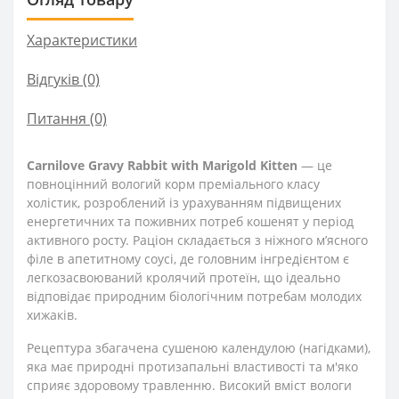
Характеристики
Відгуків (0)
Питання
(0)
Carnilove Gravy Rabbit with Marigold Kitten
— це
повноцінний вологий корм преміального класу
холістик, розроблений із урахуванням підвищених
енергетичних та поживних потреб кошенят у період
активного росту. Раціон складається з ніжного м’ясного
філе в апетитному соусі, де головним інгредієнтом є
легкозасвоюваний кролячий протеїн, що ідеально
відповідає природним біологічним потребам молодих
хижаків.
Рецептура збагачена сушеною календулою (нагідками),
яка має природні протизапальні властивості та м'яко
сприяє здоровому травленню. Високий вміст вологи