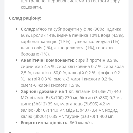
центральної нервової системи та гостроти зору
кошеняти.
Склад раціону:
Склад:
м’ясо та субпродукти у філе (90%; індичка
66%, кролик 14%, індича печінка 10%), вода (4,5%),
карбонат кальцію (1,5%), сушена календула (1%),
лляна олія (1%), лігноцелюлоза (1%), горохове
борошно (1%).
Аналітичні компоненти:
сирий протеїн 8,5 %,
сирий жир 4,5 %, сира клітковина 0,7 %, сира зола
2,5 %, вологість 80,0 %, кальцій 0,2 %, фосфор 0,2
%, натрій 0,3 %, омега-3 жирні кислоти 0,2 %,
омега-6 жирні кислоти 1,5 %.
Харчові добавки на 1 кг:
вітамін D3 (3a671) 440
МО, вітамін E (3a700) 230 мг, біотин (3a880) 0,7 мг,
цинк (3b612) 35 мг, марганець (3b505) 4,2 мг,
залізо (3b107) 14,0 мг, мідь (3b407) 3,4 мг, йодид
калію (3b201) 0,85 мг, таурин (3a370) 1 400 мг.
Енергетична цінність:
860 ккал/кг.