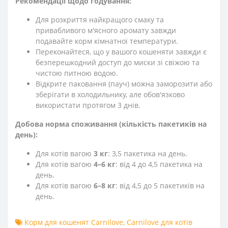
Рекомендації щодо годування:
Для розкриття найкращого смаку та
привабливого м'ясного аромату завжди
подавайте корм кімнатної температури.
Переконайтеся, що у вашого кошеняти завжди є
безперешкодний доступ до миски зі свіжою та
чистою питною водою.
Відкрите паковання (пауч) можна заморозити або
зберігати в холодильнику, але обов'язково
використати протягом 3 днів.
Добова норма споживання (кількість пакетиків на
день):
Для котів вагою
3 кг
: 3,5 пакетика на день.
Для котів вагою
4–6 кг
: від 4 до 4,5 пакетика на
день.
Для котів вагою
6–8 кг
: від 4,5 до 5 пакетиків на
день.
Корм для кошенят Carnilove
,
Carnilove для котів