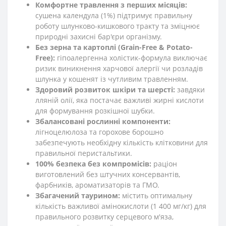
Комфортне травлення з перших місяців:
сушена календула (1%) підтримує правильну
роботу шлунково-кишкового тракту та зміцнює
природні захисні бар'єри організму.
Без зерна та картоплі (Grain-Free & Potato-
Free):
гіпоалергенна холістик-формула виключає
ризик виникнення харчової алергії чи розладів
шлунка у кошенят із чутливим травленням.
Здоровий розвиток шкіри та шерсті:
завдяки
лляній олії, яка постачає важливі жирні кислоти
для формування розкішної шубки.
Збалансовані рослинні компоненти:
лігноцелюлоза та горохове борошно
забезпечують необхідну кількість клітковини для
правильної перистальтики.
100% безпека без компромісів:
раціон
виготовлений без штучних консервантів,
фарбників, ароматизаторів та ГМО.
Збагачений таурином:
містить оптимальну
кількість важливої амінокислоти (1 400 мг/кг) для
правильного розвитку серцевого м'яза,