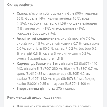
Склад раціону:
Склад:
м’ясо та субпродукти у філе (90%; індичка
66%, форель 14%, індича печінка 10%), вода
(4,5%), карбонат кальцію (1,5%), сушена ехінацея
(1%), лляна олія (1%), лігноцелюлоза (1%),
горохове борошно (1%).
Аналітичні компоненти:
сирий протеїн 7,0 %,
сирий жир 4,5 %, сира клітковина 0,7 %, сира зола
2,0 %, вологість 80,0 %, кальцій 0,2 %, фосфор 0,2
%, натрій 0,3 %, омега-3 жирні кислоти 0,2 %,
омега-6 жирні кислоти 1,5 %.
Харчові добавки на 1 кг:
вітамін D3 (3a671) 440
МО, вітамін E (3a700) 230 мг, біотин (3a880) 0,7 мг,
цинк (3b612) 35 мг, марганець (3b505) 4,2 мг,
залізо (3b107) 14,0 мг, мідь (3b407) 3,4 мг, йодид
калію (3b201) 0,85 мг, таурин (3a370) 1 400 мг.
Енергетична цінність:
870 ккал/кг.
Рекомендації щодо годування:
Для розкриття найкрашого смаку та аромату