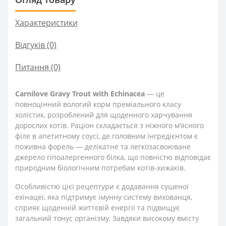
Характеристики
Відгуків (0)
Питання
(0)
Carnilove Gravy Trout with Echinacea
— це
повноцінний вологий корм преміального класу
холістик, розроблений для щоденного харчування
дорослих котів. Раціон складається з ніжного м’ясного
філе в апетитному соусі, де головним інгредієнтом є
поживна форель — делікатне та легкозасвоюване
джерело гіпоалергенного білка, що повністю відповідає
природним біологічним потребам котів-хижаків.
Особливістю цієї рецептури є додавання сушеної
ехінацеї, яка підтримує імунну систему вихованця,
сприяє щоденній життєвій енергії та підвищує
загальний тонус організму. Завдяки високому вмісту