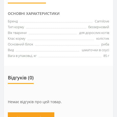
ОСНОВНІ ХАРАКТЕРИСТИКИ
Бренд
Carnilove
Тип корму
беззерновий
Вік тварини
для дорослих котів
Клас корму
холістик
Основний білок
риба
Вид
шматочки в соусі
Вага в упаковці, кг
85 г
Відгуків (0)
Немає відгуків про цей товар.