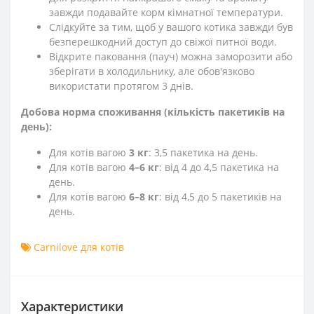
завжди подавайте корм кімнатної температури.
Слідкуйте за тим, щоб у вашого котика завжди був
безперешкодний доступ до свіжої питної води.
Відкрите паковання (пауч) можна заморозити або
зберігати в холодильнику, але обов'язково
використати протягом 3 днів.
Добова норма споживання (кількість пакетиків на
день):
Для котів вагою
3 кг
: 3,5 пакетика на день.
Для котів вагою
4–6 кг
: від 4 до 4,5 пакетика на
день.
Для котів вагою
6–8 кг
: від 4,5 до 5 пакетиків на
день.
Carnilove для котів
Характеристики