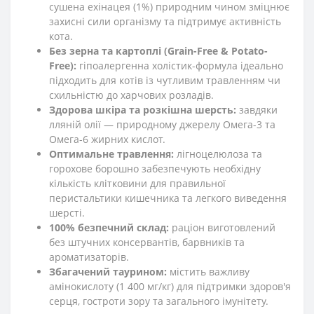
сушена ехінацея (1%) природним чином зміцнює
захисні сили організму та підтримує активність
кота.
Без зерна та картоплі (Grain-Free & Potato-
Free):
гіпоалергенна холістик-формула ідеально
підходить для котів із чутливим травленням чи
схильністю до харчових розладів.
Здорова шкіра та розкішна шерсть:
завдяки
лляній олії — природному джерелу Омега-3 та
Омега-6 жирних кислот.
Оптимальне травлення:
лігноцелюлоза та
горохове борошно забезпечують необхідну
кількість клітковини для правильної
перистальтики кишечника та легкого виведення
шерсті.
100% безпечний склад:
раціон виготовлений
без штучних консервантів, барвників та
ароматизаторів.
Збагачений таурином:
містить важливу
амінокислоту (1 400 мг/кг) для підтримки здоров'я
серця, гостроти зору та загального імунітету.