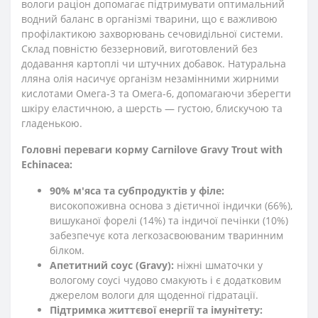
вологи раціон допомагає підтримувати оптимальний
водний баланс в організмі тварини, що є важливою
профілактикою захворювань сечовидільної системи.
Склад повністю беззерновий, виготовлений без
додавання картоплі чи штучних добавок. Натуральна
лляна олія насичує організм незамінними жирними
кислотами Омега-3 та Омега-6, допомагаючи зберегти
шкіру еластичною, а шерсть — густою, блискучою та
гладенькою.
Головні переваги корму Carnilove Gravy Trout with
Echinacea:
90% м'яса та субпродуктів у філе:
високопоживна основа з дієтичної індички (66%),
вишуканої форелі (14%) та індичої печінки (10%)
забезпечує кота легкозасвоюваним тваринним
білком.
Апетитний соус (Gravy):
ніжні шматочки у
вологому соусі чудово смакують і є додатковим
джерелом вологи для щоденної гідратації.
Підтримка життєвої енергії та імунітету: