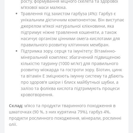
росту, формування міцного скелета та здорової
м'язової маси малюка.
Травлення під захистом гарбуза (4%): Гарбуз є
унікальним дієтичним компонентом. Він виступає
джерелом м'якої натуральної клікновини, яка
підтримує ніжне травлення кошеняти, а також
насичує організм цінними омега-кислотами для
правильного розвитку клітинних мембран.
Підтримка зору, серця та імунітету: Вітамінно-
мінеральний комплекс збагачений підвищеною
кількістю таурину (1000 мг/кг) для правильного
розвитку міокарда та гостроти зору. Біотин, цинк
та вітамін Е зміцнюють імунну систему та дбають
про здоров'я шкіри і блиск майбутньої шубки, а
залізо та фолієва кислота підтримують процеси
кровотворення.
Склад:
м’ясо та продукти тваринного походження в
шматочках (90 %, з них курятина 79%), гарбуз 4%,
продукти рослинного походження, мінерали, рослинні
олії.