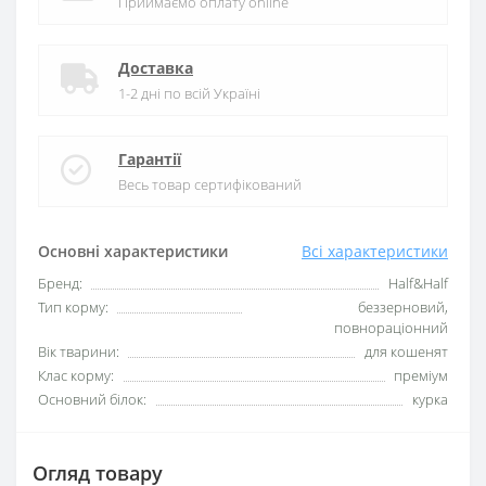
Приймаємо оплату online
Доставка
1-2 дні по всій Україні
Гарантії
Весь товар сертифікований
Основні характеристики
Всі характеристики
Бренд:
Half&Half
Тип корму:
беззерновий,
повнораціонний
Вік тварини:
для кошенят
Клас корму:
преміум
Основний білок:
курка
Огляд товару