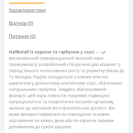
Характеристики
Відгуків (0)
Питання
(0)
Half&Half із куркою та гарбузом у соусі
— це
високоякісний повнораціонний вологий корм
преміумкласу, розроблений спеціально для кошенят у
період їхнього інтенсивного росту та розвитку (віком до
12 місяців). Раціон складається з ніжних м'ясних
шматочків у делікатному апетитному соусі, збагачених
натуральним гарбузом. Завдяки збалансованій
формулі, цей корм повністю покриває підвищені
нутриціологічні та енергетичні потреби організму
малюка до настання його фізіологічної зрілості. Він
може використовуватися як повноцінне основне
харчування на кожен день або як корисне смакове
доповнення до сухого раціону.