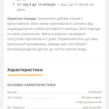
Вік
від 9 до 12 місяців
— від 2 до 3 паучів на
день.
Корисна порада:
Зазначена добова норма є
орієнтовною. Вона може змінюватися залежно від
індивідуального рівня активності малюка, його породи
та умов утримання. Зміни в раціоні проводьте
поступово протягом 4-5 днів. Переконайтеся, що ваш
маленький вихованець завжди має постійний і
безперешкодний доступ до чистої питної води.
Характеристики
ОСНОВНІ ХАРАКТЕРИСТИКИ
Бренд
Half&Half
Тип корму
беззерновий,
повнораціонний
Вік тварини
для кошенят