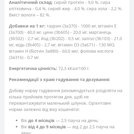
Аналітичний склад:
сирий протеїн - 9,0 %, сира
клітковина - 0,4 %, сирий жир - 4,0 %, сира зола - 2,2 %.
Вміст вологи – 82 %.
Добавки на 1 кг:
таурин (3а370) - 1000 мг, вітамін E
(3a700) - 40,0 мг, цинк (3b605) - 20,0 мг, марганець
(3b502) - 2,7 мг, йод (3b202) - 0,5 мг, залізо (3b103) - 21,0
мг, мідь (3b405) - 2,7 мг, вітамін D3 (3a671) - 130 МО,
вітамін Н (біотин 3a880) - 60,0 мкг, фолієва кислота
(3а316) - 0,7 мг.
Енергетична цінність:
72,3 кКал/100 г.
Рекомендації з краю годування та дозування:
Добову норму годування рекомендується розділяти на
кілька прийомів протягом дня, щоб не
перевантажувати маленький шлунок. Орієнтовні
норми залежно від віку кошеняти:
Вік
до 4 місяців
— 2,5 пауча на день;
Вік
від 4 до 9 місяців
— від 2 до 2,5 пауча на
день;