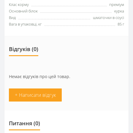
Клас корму
преміум
Основний білок
курка
Вид
шматочки в соусі
Вага в упаковці, кг
85 г
Відгуків (0)
Немає відгуків про цей товар.
+ Написати відгук
Питання
(0)