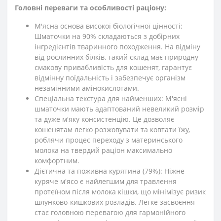
Головні переваги та особливості раціону:
М'ясна основа високої біологічної цінності:
Шматочки на 90% складаються з добірних
інгредієнтів тваринного походження. На відміну
від рослинних білків, такий склад має природну
смакову привабливість для кошенят, гарантує
відмінну поїдальність і забезпечує організм
незамінними амінокислотами.
Спеціальна текстура для найменших: М'ясні
шматочки мають адаптований невеликий розмір
та дуже м'яку консистенцію. Це дозволяє
кошенятам легко розжовувати та ковтати їжу,
роблячи процес переходу з материнського
молока на твердий раціон максимально
комфортним.
Дієтична та поживна курятина (79%): Ніжне
куряче м'ясо є найлегшим для травлення
протеїном після молока кішки, що мінімізує ризик
шлунково-кишкових розладів. Легке засвоєння
стає головною перевагою для гармонійного