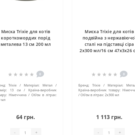
Миска Trixie для котів
Миска Trixie для котів
короткомордих порід
подвійна з нержавіючо
металева 13 см 200 мл
сталі на підставці сіра
2х300 мл/16 см 47х3х26 
0
0
енд:
Trixie
Матеріал:
Метал
Бренд:
Trixie
Матеріал:
Мета
мір:
13 см
Країна-виробник
Країна-виробник товару:
Німечч
ару:
Німеччина
Об'єм в літрах:
Об'єм в літрах:
2х300 мл
 мл
64 грн.
1 113 грн.
-
+
-
+