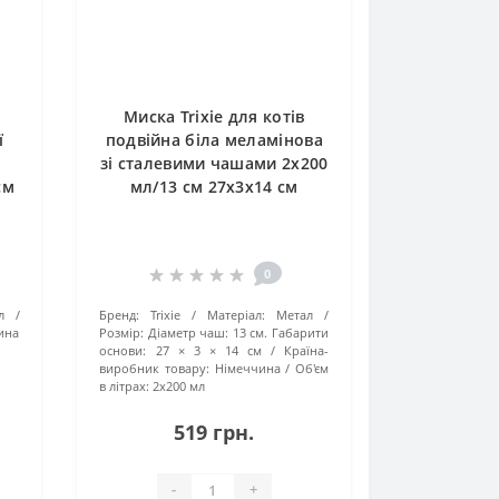
Миска Trixie для котів
ї
подвійна біла меламінова
зі сталевими чашами 2х200
см
мл/13 см 27х3х14 см
0
л
Бренд:
Trixie
Матеріал:
Метал
ина
Розмір:
Діаметр чаш: 13 см. Габарити
основи: 27 × 3 × 14 см
Країна-
виробник товару:
Німеччина
Об'єм
в літрах:
2х200 мл
519 грн.
-
+