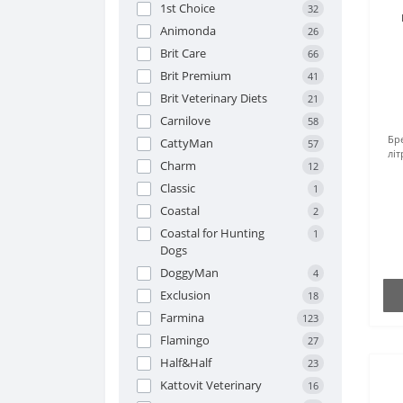
1st Choice
32
Animonda
26
Brit Care
66
Brit Premium
41
Brit Veterinary Diets
21
Carnilove
58
Бр
CattyMan
57
літ
Charm
12
Classic
1
Coastal
2
Coastal for Hunting
1
Dogs
DoggyMan
4
Exclusion
18
Farmina
123
Flamingo
27
Half&Half
23
Kattovit Veterinary
16