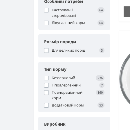
Особливі потреби
Кастровані і
64
стерилізовані
Лікувальний корм
64
Розмір породи
Для великих порід
3
Тип корму
Беззерновий
236
Гіпоалергенний
7
Повнораціонний
169
корм
Додатковий корм
53
Виробник