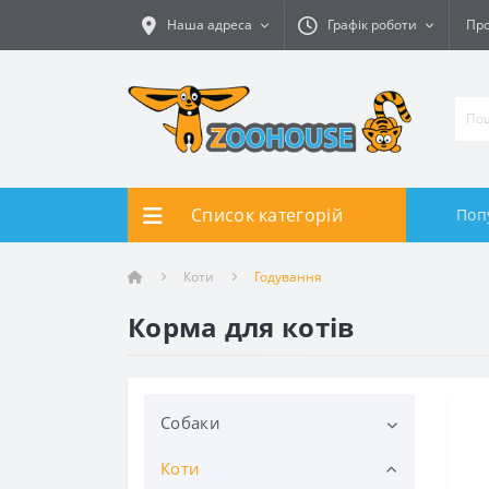
Наша адреса
Графік роботи
Про
Список категорій
Поп
Коти
Годування
Корма для котів
Собаки
Коти
Годування