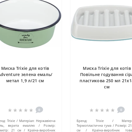
Миска Trixie для котів
Миска Trixie для котів
Adventure зелена емаль/
Повільне годування сір
метал 1,9 л/21 см
пластикова 250 мл 21х1
см
0
0
енд:
Trixie
Матеріал:
Нержавіюча
Бренд:
Trixie
Матер
аль, вкрита емаллю
Розмір:
Термопластична гума
Розмір:
21
аметр: 21 см
Країна-виробник
см
Країна-виробник това