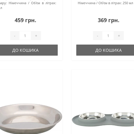
ару:
Німеччина
Об'єм в літрах:
Німеччина
Об'єм в літрах:
250 мл
 л
459 грн.
369 грн.
-
+
-
+
ДО КОШИКА
ДО КОШИКА