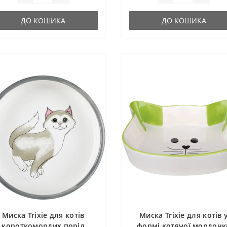
ДО КОШИКА
ДО КОШИКА
Миска Trixie для котів
Миска Trixie для котів 
короткомордих порід
формі котячої мордочк