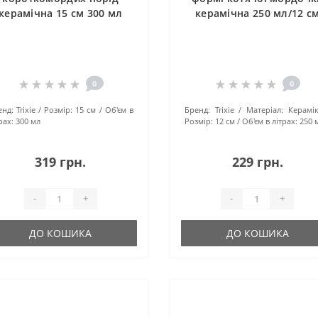
керамічна 15 см 300 мл
керамічна 250 мл/12 с
0
0
енд:
Trixie
Розмір:
15 см
Об'єм в
Бренд:
Trixie
Матеріал:
Керамі
рах:
300 мл
Розмір:
12 см
Об'єм в літрах:
250 
319 грн.
229 грн.
-
+
-
+
ДО КОШИКА
ДО КОШИКА