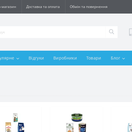
 магазин
Доставка та оплата
Обмін та повернення
улярне
Відгуки
Виробники
Товари
Блог