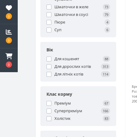
Schesir корм для котів
Шматочки в желе
73
Шматочки в соусі
79
0
Пюре
4
Суп
6
0
Вік
Для кошенят
88
0
Для дорослих котів
313
Для літніх котів
114
Бр
Роз
Клас корму
тов
200
Преміум
67
Суперпреміум
166
Холістик
83