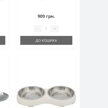
909 грн.
-
+
ДО КОШИКА