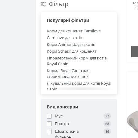
Фільтр
тов
Іграшки
1,9
Вітаміни та догляд
Шлеї та повідці
Популярні фільтри
Корм для кошенят Carnilove
Наповнювачі
Carnilove для котів
Вітаміни та добавки
Корм Animonda для котів
Корм Schesir для кошенят
Засоби для очистки кліток
Гіпоалергенний корм для котів
Royal Canin
Корма Royal Canin для
стерилізованих кішок
Лікувальний корм для котів Royal
Canin
Корма Royal Canin для котів
Фарміна (Farmina) корм для котів
Вид консерви
Farmina корм для стерилізованих
кішок
Мус
22
Farmina беззерновий корм для
Паштет
68
котів
Шматочки в
16
Корм для кошенят Фарміна
бульйоні