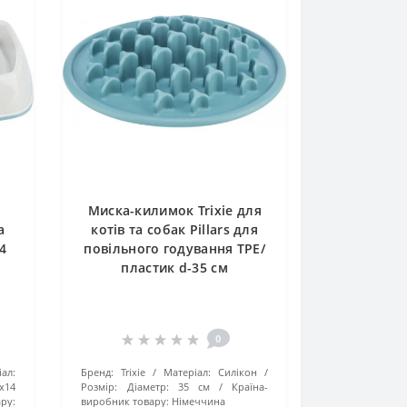
Миска-килимок Trixie для
а
котів та собак Pillars для
4
повільного годування TPE/
пластик d-35 см
0
іал:
Бренд:
Trixie
Матеріал:
Силікон
х14
Розмір:
Діаметр: 35 см
Країна-
ру:
виробник товару:
Німеччина