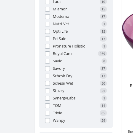
Lara
10
Miamor
15
Moderna
87
Nutri-Vet
1
Opti Life
15
PetSafe
17
Pronature Holistic
1
Royal Canin
169
Savic
8
Savory
37
Schesir Dry
17
Schesir Wet
50
р
Stuzzy
25
SynergyLabs
1
TOMi
14
Trixie
85
Wanpy
29
Бр