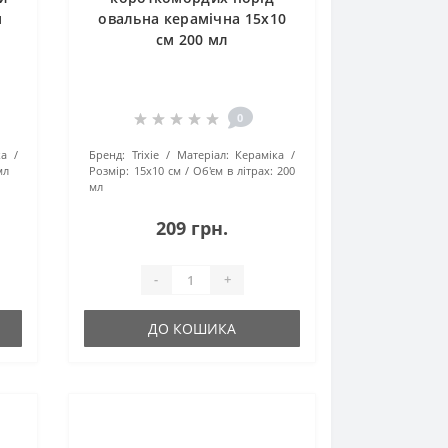
м
овальна керамічна 15х10
см 200 мл
0
ка
Бренд:
Trixie
Матеріал:
Кераміка
мл
Розмір:
15х10 см
Об'єм в літрах:
200
мл
209 грн.
-
+
ДО КОШИКА