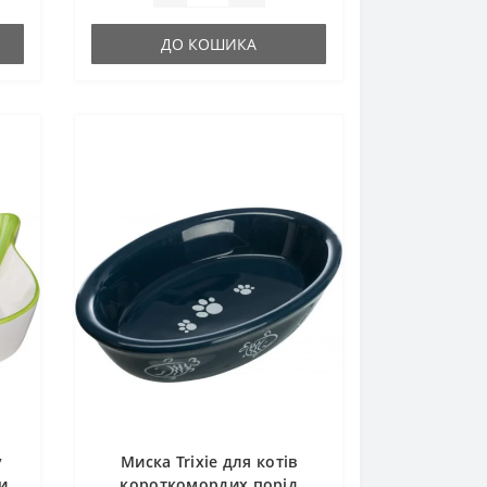
ДО КОШИКА
у
Миска Trixie для котів
и
короткомордих порід