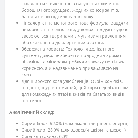
складаються виключно з висушених личинок
борошняного хрущака. Жодних консервантів,
барвників чи підсилювачів смаку.
Гіпоалергенна монопротеїнова формула: Завдяки
використанню одного виду комах, продукт чудово
засвоюється тваринами з чутливим травленням
або схильністю до алергічних реакцій.
Збережена користь: Технологія делікатного
сушіння дозволяє зберегти природний аромат,
вітаміни та мінерали, роблячи закуску не тільки
корисною, а й надзвичайно привабливою на
смак.
Для широкого кола улюбленців: Окрім хом'яків,
піщанок, щурів та мишей, цей корм є делікатесом
для комахоїдних птахів, їжаків та багатьох видів
рептилій.
Аналітичний склад:
Сирий білок: 52,0% (максимальний рівень енергії)
Сирий жир: 28,0% (для здоров'я шкіри та шерсті)
Сира клітковина: 6,0%