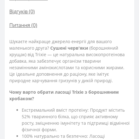
Відгуків (0)
Питання
(0)
Шукаєте найкраще джерело енергії для вашого
маленького друга?
Сушені черв'яки
(борошняний
хрущак) від Trixie — це натуральна високопротеїнова
добавка, яка забезпечує організм тварини
незамінними амінокислотами та корисними жирами.
Це ідеальне доповнення до раціону, яке імітує
природне харчування гризунів у дикій природі.
Чому варто обрати ласощі Trixie з борошняним
хробаком?
Екстремальний вміст протеїну: Продукт містить
52% тваринного білка, що сприяє активному
росту, зміцненню імунітету та підтримці відмінної
фізичної форми.
100% натурально та безпечно: Ласощі