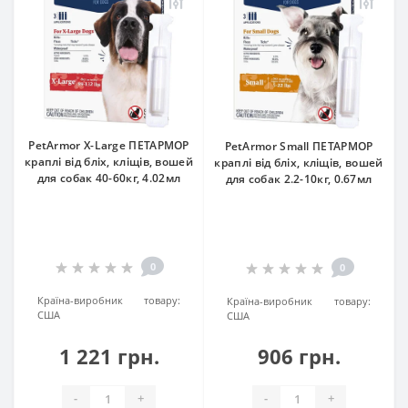
PetArmor X-Large ПЕТАРМОР
PetArmor Small ПЕТАРМОР
краплі від бліх, кліщів, вошей
краплі від бліх, кліщів, вошей
для собак 40-60кг, 4.02мл
для собак 2.2-10кг, 0.67мл
0
0
Країна-виробник товару:
Країна-виробник товару:
США
США
1 221 грн.
906 грн.
-
+
-
+