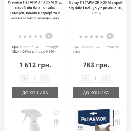
Premise ПЕТАРМОР ХОУМ ЯРД
Spray ПЕТАРМОР ХОУМ спрей
спрей від бліх, кліщів,
від бліх і кліщів у приміщенні,
комарів, комах надворі та в
0.71 л
нежитлових приміщеннях
0
0
Країна-виробник товару:
Країна-виробник товару:
США
Об'єм в літрах:
0.946 л
США
1 612 грн.
783 грн.
-
+
-
+
ДО КОШИКА
ДО КОШИКА