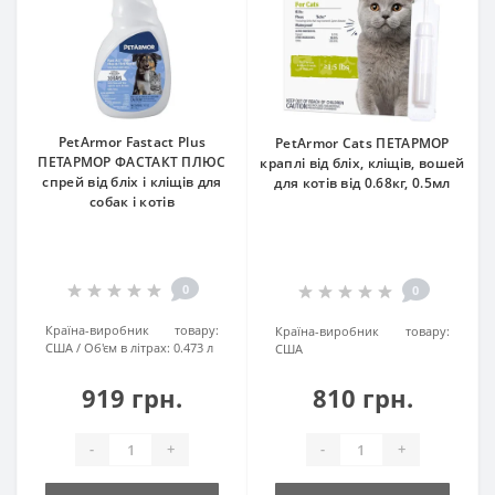
PetArmor Fastact Plus
PetArmor Cats ПЕТАРМОР
ПЕТАРМОР ФАСТАКТ ПЛЮС
краплі від бліх, кліщів, вошей
спрей від бліх і кліщів для
для котів від 0.68кг, 0.5мл
собак і котів
0
0
Країна-виробник товару:
Країна-виробник товару:
США
Об'єм в літрах:
0.473 л
США
919 грн.
810 грн.
-
+
-
+