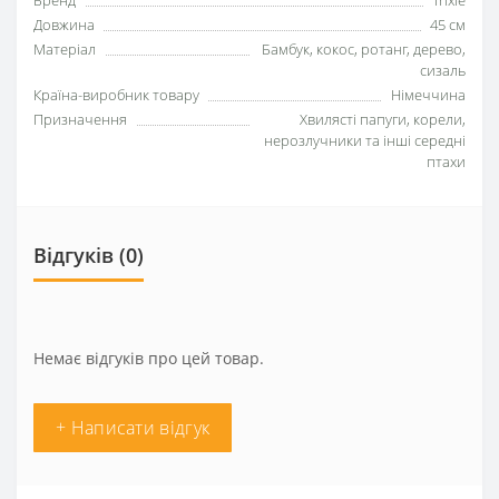
Довжина
45 см
Матеріал
Бамбук, кокос, ротанг, дерево,
сизаль
Країна-виробник товару
Німеччина
Призначення
Хвилясті папуги, корели,
нерозлучники та інші середні
птахи
Відгуків (0)
Немає відгуків про цей товар.
+ Написати відгук