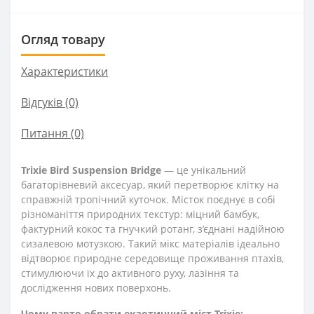
Огляд товару
Характеристики
Відгуків (0)
Питання
(0)
Trixie Bird Suspension Bridge
— це унікальний
багаторівневий аксесуар, який перетворює клітку на
справжній тропічний куточок. Місток поєднує в собі
різноманіття природних текстур: міцний бамбук,
фактурний кокос та гнучкий ротанг, з’єднані надійною
сизалевою мотузкою. Такий мікс матеріалів ідеально
відтворює природне середовище проживання птахів,
стимулюючи їх до активного руху, лазіння та
дослідження нових поверхонь.
Чому варто обрати екзотичний міст Trixie: