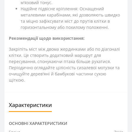
м'язовий тонус.
Надійне підвісне кріплення: Оснащений
металевими карабінами, які дозволяють швидко
та міцно зафіксувати міст до прутів клітки в
горизонтальному або похилому положенні.
Рекомендації щодо використання:
Закріпіть міст між двома жердинками або по діагоналі
клітки. Це створить додатковий маршрут для
пересування, спонукаючи птаха більше рухатися.
Періодично оглядайте цілісність сизалевої мотузки та
очищуйте дерев'яні й бамбукові частини сухою
щіткою.
Характеристики
ОСНОВНІ ХАРАКТЕРИСТИКИ
Бренд
Trixie