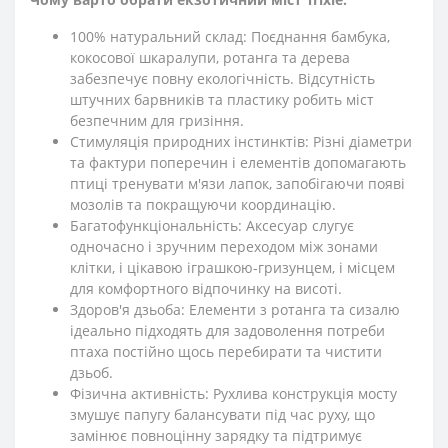
100% натуральний склад: Поєднання бамбука,
кокосової шкаралупи, ротанга та дерева
забезпечує повну екологічність. Відсутність
штучних барвників та пластику робить міст
безпечним для гризіння.
Стимуляція природних інстинктів: Різні діаметри
та фактури поперечин і елементів допомагають
птиці тренувати м'язи лапок, запобігаючи появі
мозолів та покращуючи координацію.
Багатофункціональність: Аксесуар слугує
одночасно і зручним переходом між зонами
клітки, і цікавою іграшкою-гризунцем, і місцем
для комфортного відпочинку на висоті.
Здоров'я дзьоба: Елементи з ротанга та сизалю
ідеально підходять для задоволення потреби
птаха постійно щось перебирати та чистити
дзьоб.
Фізична активність: Рухлива конструкція мосту
змушує папугу балансувати під час руху, що
замінює повноцінну зарядку та підтримує