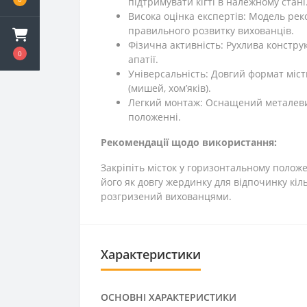
підтримувати кігті в належному стані
Висока оцінка експертів: Модель реко
правильного розвитку вихованців.
Фізична активність: Рухлива констру
0
апатії.
Універсальність: Довгий формат містк
(мишей, хом’яків).
Легкий монтаж: Оснащений металевими
положенні.
Рекомендації щодо використання:
Закріпіть місток у горизонтальному положе
його як довгу жердинку для відпочинку кіл
розгризений вихованцями.
Характеристики
ОСНОВНІ ХАРАКТЕРИСТИКИ