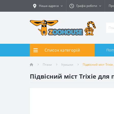
Наша адреса
Графік роботи
Про
Список категорій
Поп
Птахи
Іграшки
Підвісний міст Trixie
Підвісний міст Trixie для 