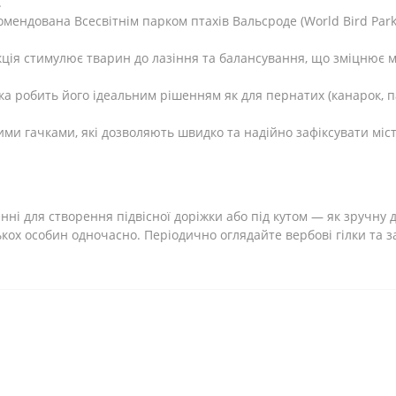
.
мендована Всесвітнім парком птахів Вальсроде (World Bird Park 
кція стимулює тварин до лазіння та балансування, що зміцнює м
а робить його ідеальним рішенням як для пернатих (канарок, пап
 гачками, які дозволяють швидко та надійно зафіксувати місто
нні для створення підвісної доріжки або під кутом — як зручну
ькох особин одночасно. Періодично оглядайте вербові гілки та 