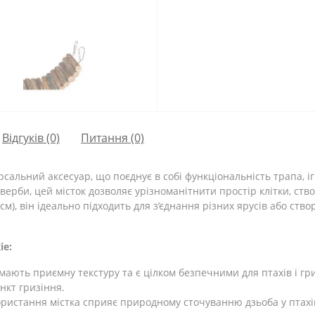
Відгуків (0)
Питання
(0)
сальний аксесуар, що поєднує в собі функціональність трапа, і
 верби, цей місток дозволяє урізноманітнити простір клітки, с
м), він ідеально підходить для з’єднання різних ярусів або ств
ie:
ають приємну текстуру та є цілком безпечними для птахів і гриз
нкт гризіння.
ористання містка сприяє природному сточуванню дзьоба у птахів 