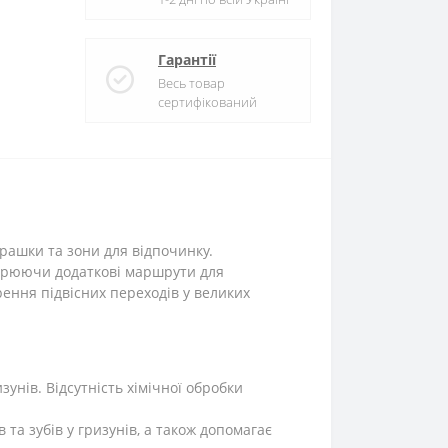
Гарантії
Весь товар
сертифікований
грашки та зони для відпочинку.
творюючи додаткові маршрути для
орення підвісних переходів у великих
унів. Відсутність хімічної обробки
та зубів у гризунів, а також допомагає