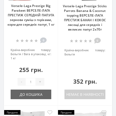
Versele-Laga Prestige Big
Versele-Laga Prestige Sticks
Parakeet ВЕРСЕЛЕ-ЛАГА
Parrots Banana & Coconut
ПРЕСТИЖ СЕРЕДНІЙ ПАПУГА
topping ВЕРСЕЛЕ-ЛАГА
зернова суміш з горіхами,
ПРЕСТИЖ БАНАН І КОКОС
корм для середніх папуг, 1 кг
ласощі для середніх і
великих папуг 2х70г
0
0
Країна-виробник товару:
Країна-виробник товару:
Бельгія
Вага в упаковці, кг:
Бельгія
1 кг
255 грн.
352 грн.
-
+
ДО КОШИКА
НЕМАЄ В НАЯВНОСТІ
Продано
Продано