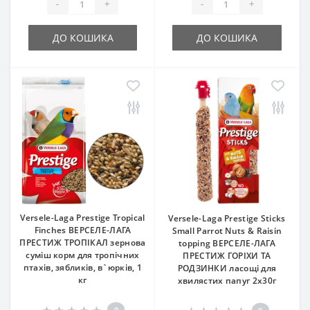
-
+
-
+
ДО КОШИКА
ДО КОШИКА
Versele-Laga Prestige Tropical
Versele-Laga Prestige Sticks
Finches ВЕРСЕЛЕ-ЛАГА
Small Parrot Nuts & Raisin
ПРЕСТИЖ ТРОПІКАЛ зернова
topping ВЕРСЕЛЕ-ЛАГА
суміш корм для тропічних
ПРЕСТИЖ ГОРІХИ ТА
птахів, зябликів, в`юрків, 1
РОДЗИНКИ ласощі для
кг
хвилястих папуг 2х30г
0