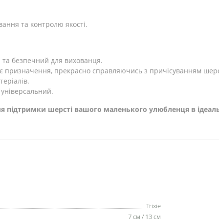
вання та контролю якості.
і та безпечний для вихованця.
оє призначення, прекрасно справляючись з причісуванням шерс
теріалів.
 універсальний.
 для підтримки шерсті вашого маленького улюбленця в ідеа
Trixie
7 см / 13 см