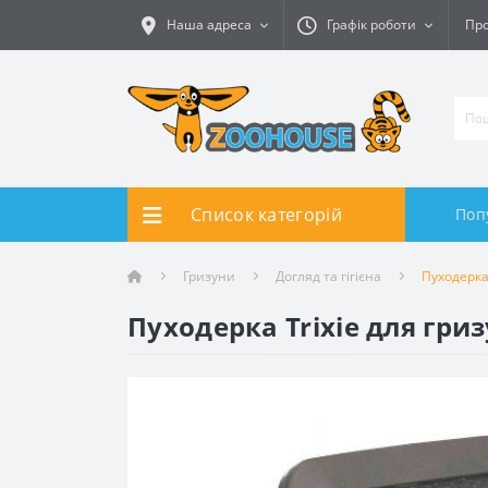
Наша адреса
Графік роботи
Про
Список категорій
Поп
Гризуни
Догляд та гігієна
Пуходерка 
Пуходерка Trixie для гри