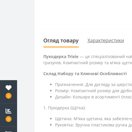
Огляд товару
Характеристики
Пуходерка Trixie
— це спеціалізований наб
гризунів. Компактний розмір та м'яка щет
Склад Набору та Ключові Особливості
Призначення: Для догляду за шерстю г
Розмір: Компактний розмір для дрібни
0
Дизайн: Кольори в асортименті (плас
1. Пуходерка (Щітка):
Щетина: М'яка щетина, яка забезпеч
0
Рукоятка: Зручна пластикова ручка дл