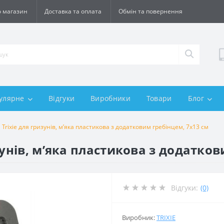
 магазин
Доставка та оплата
Обмін та повернення
улярне
Відгуки
Виробники
Товари
Блог
Trixie для гризунів, м’яка пластикова з додатковим гребінцем, 7х13 см
зунів, м’яка пластикова з додатков
Відгуки:
(0)
Виробник:
TRIXIE