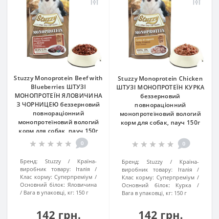
Stuzzy Monoprotein Beef with
Stuzzy Monoprotein Chicken
Blueberries ШТУЗІ
ШТУЗІ МОНОПРОТЕЇН КУРКА
МОНОПРОТЕЇН ЯЛОВИЧИНА
беззерновий
З ЧОРНИЦЕЮ беззерновий
повнораціонний
повнораціонний
монопротеїновий вологий
монопротеїновий вологий
корм для собак, пауч 150г
корм для собак, пауч 150г
0
0
Бренд:
Stuzzy
Країна-
Бренд:
Stuzzy
Країна-
виробник товару:
Італія
виробник товару:
Італія
Клас корму:
Суперпреміум
Клас корму:
Суперпреміум
Основний білок:
Яловичина
Основний білок:
Курка
Вага в упаковці, кг:
150 г
Вага в упаковці, кг:
150 г
142 грн.
142 грн.