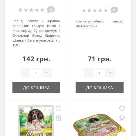
0
0
Бренд:
Stuzzy
Країна-
Країна-виробник товару:
виробник товару:
Італія
Ліхтенштейн
Клас корму:
Суперпреміум
Основний білок:
Свинина,
Шинка
Вага в упаковці, кг:
150 г
142 грн.
71 грн.
-
+
-
+
ДО КОШИКА
ДО КОШИКА