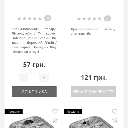
0
0
Країна-виробник товару:
Країна-виробник товару:
Ліхтенштейн
Тип корму:
Ліхтенштейн
Повнораціонний корм
Вік
тварини:
Дорослий, Літній
Клас корму:
Преміум
Вид:
Шматочки в соусі
57 грн.
121 грн.
-
+
ДО КОШИКА
НЕМАЄ В НАЯВНОСТІ
Продано
Продано