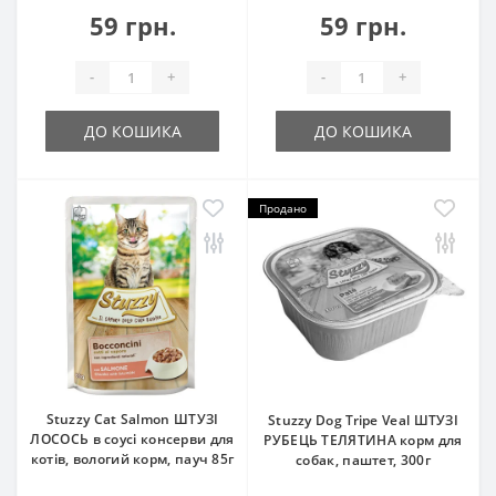
59 грн.
59 грн.
-
+
-
+
ДО КОШИКА
ДО КОШИКА
Продано
Stuzzy Cat Salmon ШТУЗІ
Stuzzy Dog Tripe Veal ШТУЗІ
ЛОСОСЬ в соусі консерви для
РУБЕЦЬ ТЕЛЯТИНА корм для
котів, вологий корм, пауч 85г
собак, паштет, 300г