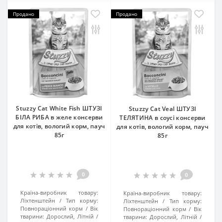
Продано
Продано
Stuzzy Cat White Fish ШТУЗІ
Stuzzy Cat Veal ШТУЗІ
БІЛА РИБА в желе консерви
ТЕЛЯТИНА в соусі консерви
для котів, вологий корм, пауч
для котів, вологий корм, пауч
85г
85г
0
0
Країна-виробник товару:
Країна-виробник товару:
Ліхтенштейн
Тип корму:
Ліхтенштейн
Тип корму:
Повнораціонний корм
Вік
Повнораціонний корм
Вік
тварини:
Дорослий, Літній
тварини:
Дорослий, Літній