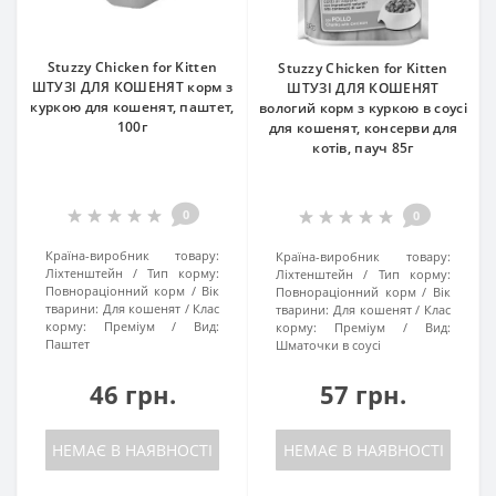
Stuzzy Chicken for Kitten
Stuzzy Chicken for Kitten
ШТУЗІ ДЛЯ КОШЕНЯТ корм з
ШТУЗІ ДЛЯ КОШЕНЯТ
куркою для кошенят, паштет,
вологий корм з куркою в соусі
100г
для кошенят, консерви для
котів, пауч 85г
0
0
Країна-виробник товару:
Країна-виробник товару:
Ліхтенштейн
Тип корму:
Ліхтенштейн
Тип корму:
Повнораціонний корм
Вік
Повнораціонний корм
Вік
тварини:
Для кошенят
Клас
тварини:
Для кошенят
Клас
корму:
Преміум
Вид:
корму:
Преміум
Вид:
Паштет
Шматочки в соусі
46 грн.
57 грн.
НЕМАЄ В НАЯВНОСТІ
НЕМАЄ В НАЯВНОСТІ