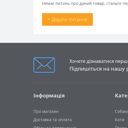
Немає питань про даний товар, станьте пе
+ Додати питання
Хочете дізнаватися перши
Підпишіться на нашу 
Інформація
Кате
Про магазин
Собак
Доставка та оплата
Коти
Обмін та повернення
Птахи