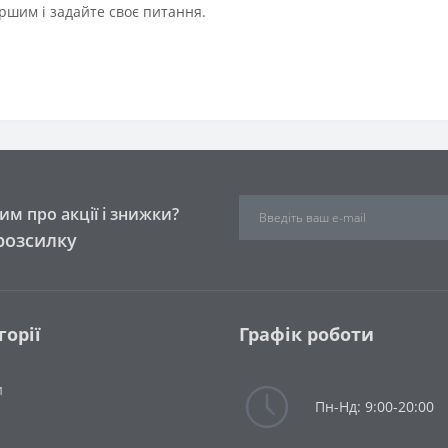
ршим і задайте своє питання.
м про акції і знижки?
розсилку
горії
Графік роботи
и
Пн-Нд: 9:00-20:00