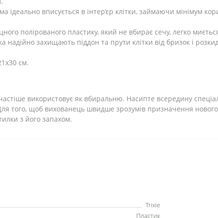
.
ма ідеально вписується в інтер’єр клітки, займаючи мінімум ко
іцного полірованого пластику, який не вбирає сечу, легко миєть
отка надійно захищають піддон та прути клітки від бризок і роз
1х30 см.
найчастіше використовує як вбиральню. Насипте всередину спе
 Для того, щоб вихованець швидше зрозумів призначення новог
тилки з його запахом.
Trixie
Пластик