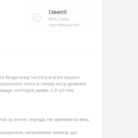
Гарантії
Весь товар
сертифікований
ти бездоганну чистоту в оселі вашого
ціального лотка в такому місці дозволяє
ащує санітарні умови, а й суттєво
и за лічені секунди, не замінюючи весь
та поширенню неприємних запахів, що