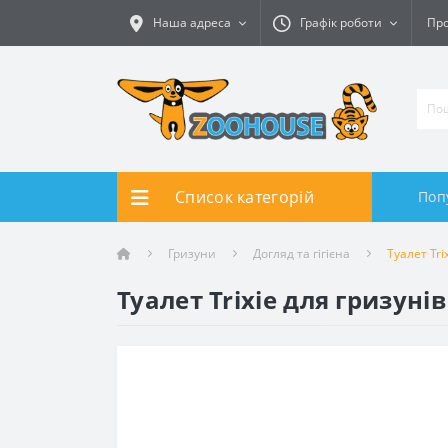
Наша адреса
Графік роботи
Про
Список категорій
Поп
Гризуни
Догляд та гігієна
Туалет Tr
Туалет Trixie для гризун