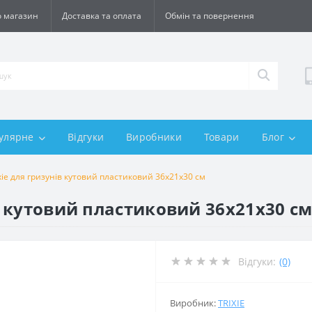
 магазин
Доставка та оплата
Обмін та повернення
улярне
Відгуки
Виробники
Товари
Блог
ixie для гризунів кутовий пластиковий 36х21х30 см
ів кутовий пластиковий 36х21х30 с
Відгуки:
(0)
Виробник:
TRIXIE