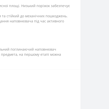
рисної площі. Низький поріжок забезпечує
ся та стійкий до механічних пошкоджень.
кидання наповнювача під час активного
ціальний поглинаючий наповнювач
о предмета, на першому етапі можна