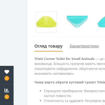
Огляд товару
Характеристики
Trixie Corner Toilet for Small Animals
— це 
вихованця. Більшість гризунів мають звичк
локалізувати забруднення, зберігаючи осно
економить наповнювач.
0
Чому варто обрати кутовий туалет Trixie
Спрощене прибирання: Використання 
настил повністю.
0
Гігієнічність та здоров'я: Регулярн