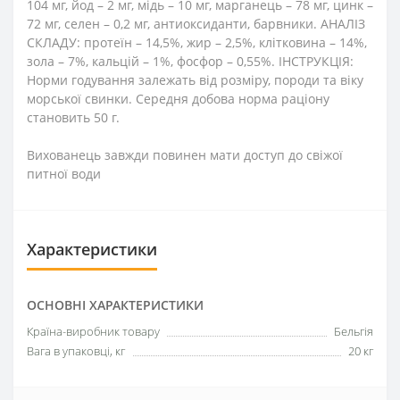
104 мг, йод – 2 мг, мідь – 10 мг, марганець – 78 мг, цинк –
72 мг, селен – 0,2 мг, антиоксиданти, барвники. АНАЛІЗ
СКЛАДУ: протеїн – 14,5%, жир – 2,5%, клітковина – 14%,
зола – 7%, кальцій – 1%, фосфор – 0,55%. ІНСТРУКЦІЯ:
Норми годування залежать від розміру, породи та віку
морської свинки. Середня добова норма раціону
становить 50 г.
Вихованець завжди повинен мати доступ до свіжої
питної води
Характеристики
ОСНОВНІ ХАРАКТЕРИСТИКИ
Країна-виробник товару
Бельгія
Вага в упаковці, кг
20 кг