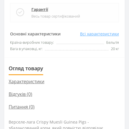
Гарантії
Весь товар сертифікований
Основні характеристики
Всі характеристики
Країна-виробник товару:
Бельгія
Вага в упаковці, кг:
20 кг
Огляд товару
Характеристики
Відгуків (0)
Питання
(0)
Верселе-лага Crispy Muesli Guinea Pigs -
збалансований корм, який повністю відповідає