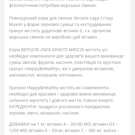
фізіологічним потребам морських свинок.
Повноцінний корм для свинок Versele-Laga Crispy
Muesli у формі зернової суміші та екструдованих
гранул містить додатково вітамін С, т.к. організм
морських свинок не виробляє цей вітамін.
Корм ВЕРСЕЛЕ-ЛАГА КРИСПІ МЮСЛІ містить усі
необхідні компоненти для здоров"я вашого вихованця:
суміш овочів, фруктів, насіння, пластівців та хрустких
гранул «Happy&Healthy», які є джерелом вітамінів,
амінокислот, мінералів, клітковини.
Гранули Happy&Healthy містять всі компоненти,
необхідні для красивої і здорової вовни вихованця,
сильного імунітету і довгого життя, повної енергії.
ІНГРЕДІЄНТИ: продукти рослинного походження,
зернові, овочі, мінерали, насіння.
ДОБАВКИ на 1 кг: вітамін А – 26100 МО, вітамін D3 –
1250 МО, вітамін Е – 83 мг, вітамін С – 380 мг, залізо –