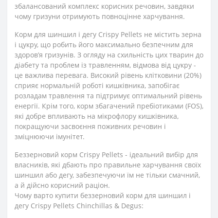
збалансований комплекс корисних речовин, завдяки
чому гризуни отримують повноцінне харчування.
Корм для шиншил і дегу Crispy Pellets не містить зерна
і цукру, що робить його максимально безпечним для
здоров’я гризунів. З огляду на схильність цих тварин до
діабету та проблем із травленням, відмова від цукру -
це важлива перевага. Високий рівень клітковини (20%)
сприяє нормальній роботі кишківника, запобігає
розладам травлення та підтримує оптимальний рівень
енергії. Крім того, корм збагачений пребіотиками (FOS),
які добре впливають на мікрофлору кишківника,
покращуючи засвоєння поживних речовин і
зміцнюючи імунітет.
Беззерновий корм Crispy Pellets - ідеальний вибір для
власників, які дбають про правильне харчування своїх
шиншил або дегу, забезпечуючи їм не тільки смачний,
а й дійсно корисний раціон.
Чому варто купити беззерновий корм для шиншил і
дегу Crispy Pellets Chinchillas & Degus: