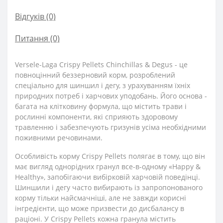
Відгуків (0)
Питання
(0)
Versele-Laga Crispy Pellets Chinchillas & Degus - це
повноцінний беззерновий корм, розроблений
спеціально для шиншил і дегу, з урахуванням їхніх
природних потреб і харчових уподобань. Його основа -
багата на клітковину формула, що містить трави і
рослинні компоненти, які сприяють здоровому
травленню і забезпечують гризунів усіма необхідними
поживними речовинами.
Особливість корму Crispy Pellets полягає в тому, що він
має вигляд однорідних гранул все-в-одному «Happy &
Healthy», запобігаючи вибірковій харчовій поведінці.
Шиншили і дегу часто вибирають із запропонованого
корму тільки найсмачніші, але не завжди корисні
інгредієнти, що може призвести до дисбалансу в
раціоні. У Crispy Pellets кожна гранула містить