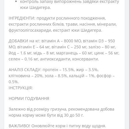
контроль запаху випорожнень завдяки екстракту
юки Шидигера.
ІНГРЕДІЄНТИ: продукти рослинного походження,
екстракти рослинних білків, трави, насіння, мінерали,
фруктоолігосахариди, екстракт юки Шидигера.
ДОБАВКИ на кг: вітамін А – 8000 МО, вітамін D3 – 950
МО, вітамін Е – 64 мг, вітамін С – 250 мг, залізо – 80 мг,
йод – 1.6 мг, мідь – 8 мг, марганець – 60 мг, цинк – 56 мг,
селен – 0.16 мг, антиоксиданти, консерванти.
АНАЛІЗ СКЛАДУ: протеїн – 15.5%, жир – 3.5%,
клітковина – 20%, зола – 8.5%, кальцій – 1%, фосфор –
0.5%.
ІНСТРУКЦІЯ:
НОРМИ ГОДУВАННЯ
Залежно від розміру гризуна, рекомендована добова
норма корму може бути від 30 до 50 г.
ВАЖЛИВО! Оновлюйте корм і питну воду щодня.