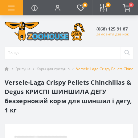
0
0
0
(068) 125 91 87
Замовити дзвінок
Гризуни
Корм для гризунів
Versele-Laga Crispy Pellets Chin
Versele-Laga Crispy Pellets Chinchillas &
Degus КРИСПІ ШИНШИЛА ДЕГУ
беззерновий корм для шиншил і дегу,
1 кг