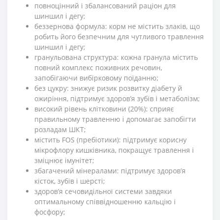
повноцінний і збалансований раціон для
шиншил і дегу;
беззернова формула: корм не містить злаків, що
робить його безпечним для чутливого травлення
шиншил і дегу;
гранульована структура: кожна гранула містить
повний комплекс поживних речовин,
запобігаючи вибірковому поїданню;
без цукру: знижує ризик розвитку діабету й
ожиріння, підтримує здоров’я зубів і метаболізм;
високий рівень клітковини (20%): сприяє
правильному травленню і допомагає запобігти
розладам ШКТ;
містить FOS (пребіотики): підтримує корисну
мікрофлору кишківника, покращує травлення і
зміцнює імунітет;
збагачений мінералами: підтримує здоров’я
кісток, зубів і шерсті;
здоров’я сечовидільної системи завдяки
оптимальному співвідношенню кальцію і
фосфору;