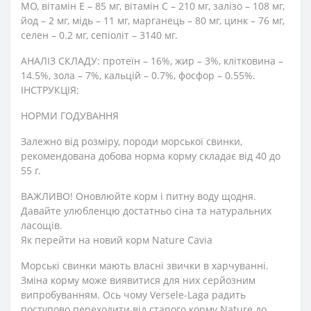
МО, вітамін Е – 85 мг, вітамін С – 210 мг, залізо – 108 мг,
йод – 2 мг, мідь – 11 мг, марганець – 80 мг, цинк – 76 мг,
селен – 0.2 мг, сепіоліт – 3140 мг.
АНАЛІЗ СКЛАДУ: протеїн – 16%, жир – 3%, клітковина –
14.5%, зола – 7%, кальцій – 0.7%, фосфор – 0.55%.
ІНСТРУКЦІЯ:
НОРМИ ГОДУВАННЯ
Залежно від розміру, породи морської свинки,
рекомендована добова норма корму складає від 40 до
55 г.
ВАЖЛИВО! Оновлюйте корм і питну воду щодня.
Давайте улюбленцю достатньо сіна та натуральних
ласощів.
Як перейти на новий корм Nature Cavia
Морські свинки мають власні звички в харчуванні.
Зміна корму може виявитися для них серйозним
випробуванням. Ось чому Versele-Laga радить
поступово переходити від старого корму Nature до