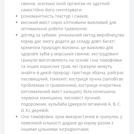
свинок, оскільки їхній організм не здатний
самостійно його синтезувати;
різноманітність текстур і смаків;
високий вміст сирої клітковини важливий для
оптимальної роботи травлення;
догляд за зубами: унікальний метод виробництва
корму дає змогу додати до складу довгі багаті
кремнієм природні волокна, це важливо для
здоров’я зубів у морських свинок; екструдовані
гранули виготовляють на основі сіна тимофіївки
та інших корисних трав, які гризуни можуть
знайти в дикій природі: грястиця збірна, райграс
пасовищний, тонконіг, костриця лучна (запобігає
проблемам із травленням), костриця очеретяна
(оптимальний вміст кальцію), біла конюшина,
червона конюшина, лисохвіст лучний,
подорожник, кульбаба (джерело вітамінів А, В, С,
D, К), деревій;
сіно тимофіївки, крім використання в гранулах, у
невеликій кількості додане до корму разом з
іншими цільними інгредієнтами;