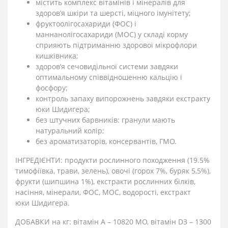
містить комплекс вітамінів і мінералів для
здоров’я шкіри та шерсті, міцного імунітету;
фруктоолігосахариди (ФОС) і
маннанолігосахариди (МОС) у складі корму
сприяють підтриманню здорової мікрофлори
кишківника;
здоров’я сечовидільної системи завдяки
оптимальному співвідношенню кальцію і
фосфору;
контроль запаху випорожнень завдяки екстракту
юки Шидигера;
без штучних барвників: гранули мають
натуральний колір;
без ароматизаторів, консервантів, ГМО.
ІНГРЕДІЄНТИ: продукти рослинного походження (19.5%
тимофіївка, трави, зелень), овочі (горох 7%, буряк 5,5%),
фрукти (шипшина 1%), екстракти рослинних білків,
насіння, мінерали, ФОС, МОС, водорості, екстракт
юки Шидигера.
ДОБАВКИ на кг: вітамін А – 10820 МО, вітамін D3 – 1300