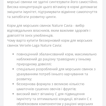
морські свинки не здатні синтезувати його самостійно.
Висока концентрація цього вітаміну в кормі допомагає
зміцнити імунітет, підтримувати відмінне самопочуття
та запобігати розвитку цинги.
Корм для морських свинок Nature Cavia - вибір
відповідальних власників, яким важливе здоров’я і
довголіття їхніх улюбленців.
Чому варто купити беззерновий корм для морських
свинок Versele-Laga Nature Cavia:
повноцінний збалансований корм, максимально
наближений до раціону травоїдних у їхньому
природному довкіллі;
спеціально розроблений для морських свинок з
урахуванням потреб їхнього харчування та
розвитку;
беззернова формула з великою кількістю
шматочків сушених овочів і фруктів;
високий вміст вітаміну C для підвищення
імунітету та оптимальної кондиції, вітамін C є
обов’язковим компонентом у раціоні морських