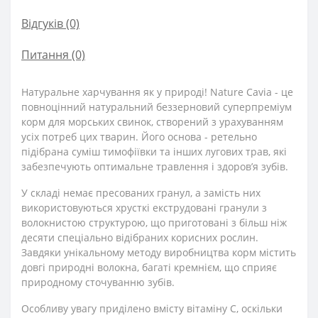
Відгуків (0)
Питання
(0)
Натуральне харчування як у природі! Nature Cavia - це
повноцінний натуральний беззерновий суперпреміум
корм для морських свинок, створений з урахуванням
усіх потреб цих тварин. Його основа - ретельно
підібрана суміш тимофіївки та інших лугових трав, які
забезпечують оптимальне травлення і здоров’я зубів.
У складі немає пресованих гранул, а замість них
використовуються хрусткі екструдовані гранули з
волокнистою структурою, що приготовані з більш ніж
десяти спеціально відібраних корисних рослин.
Завдяки унікальному методу виробництва корм містить
довгі природні волокна, багаті кремнієм, що сприяє
природному сточуванню зубів.
Особливу увагу приділено вмісту вітаміну C, оскільки