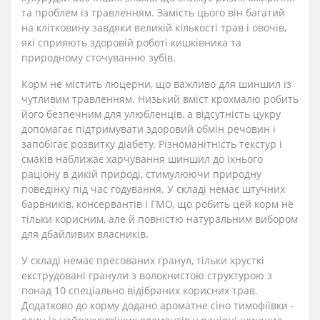
та проблем із травленням. Замість цього він багатий
на клітковину завдяки великій кількості трав і овочів,
які сприяють здоровій роботі кишківника та
природному сточуванню зубів.
Корм не містить люцерни, що важливо для шиншил із
чутливим травленням. Низький вміст крохмалю робить
його безпечним для улюбленців, а відсутність цукру
допомагає підтримувати здоровий обмін речовин і
запобігає розвитку діабету. Різноманітність текстур і
смаків наближає харчування шиншил до їхнього
раціону в дикій природі, стимулюючи природну
поведінку під час годування. У складі немає штучних
барвників, консервантів і ГМО, що робить цей корм не
тільки корисним, але й повністю натуральним вибором
для дбайливих власників.
У складі немає пресованих гранул, тільки хрусткі
екструдовані гранули з волокнистою структурою з
понад 10 спеціально відібраних корисних трав.
Додатково до корму додано ароматне сіно тимофіївки -