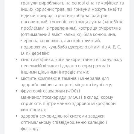
гранули виробляють на основі сіна тимофіївки та
інших корисних трав, які гризуни можуть знайти
в дикій природі: грястиця збірна, райграс
пасовищний, тонконіг, костриця лучна (запобігає
проблемам із травленням), костриця очеретяна
(оптимальний вміст кальцію), біла конюшина,
червона конюшина, лисохвіст лучний,
подорожник, кульбаба (джерело вітамінів А, В, С,
D, К), деревій;
сіно тимофіївки, крім використання в гранулах, у
невеликій кількості додано в корм разом із
іншими цільними інгредієнтами;
містить комплекс вітамінів і мінералів для
здоров’я шкіри та шерсті, міцного імунітету;
фруктоолігосахариди (ФОС) і
маннанолігосахариди (МОС) і в складі корму
сприяють підтриманню здорової мікрофлори
кишківника;
здоров’я сечовидільної системи завдяки
оптимальному співвідношенню кальцію і
фосфору;