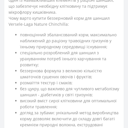
один із найважливіших елементів у раціоні шиншил,
що забезпечує необхідну клітковину та підтримує
мікрофлору кишківника.
Чому варто купити беззерновий корм для шиншил
Versele-Laga Nature Chinchilla:
повноцінний збалансований корм, максимально
наближений до раціону травоїдних гризунів у
їхньому природному середовищі існування;
спеціально розроблений для шиншил з
урахуванням потреб їхнього харчування та
розвитку;
беззернова формула з великою кількістю
шматочків сушених овочів і фруктів;
розмаїття текстур і смаків;
без цукру, що важливо для чутливого метаболізму
шиншил - діабетиків у світі гризунів;
високий вміст сирої клітковини для оптимальної
роботи травлення;
догляд за зубами: унікальний метод виробництва
корму дозволяє включити до складу довгі багаті
кремнієм природні волокна, екструдовані