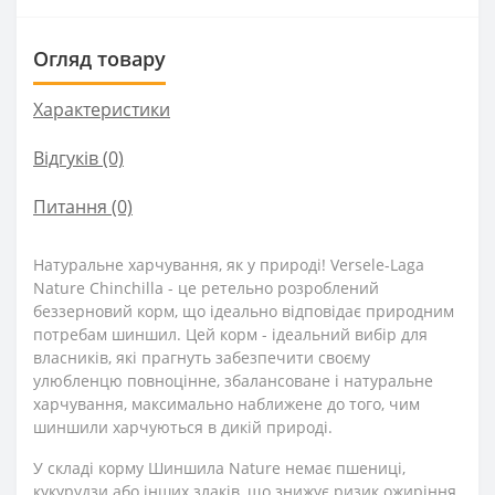
Огляд товару
Характеристики
Відгуків (0)
Питання
(0)
Натуральне харчування, як у природі! Versele-Laga
Nature Chinchilla - це ретельно розроблений
беззерновий корм, що ідеально відповідає природним
потребам шиншил. Цей корм - ідеальний вибір для
власників, які прагнуть забезпечити своєму
улюбленцю повноцінне, збалансоване і натуральне
харчування, максимально наближене до того, чим
шиншили харчуються в дикій природі.
У складі корму Шиншила Nature немає пшениці,
кукурудзи або інших злаків, що знижує ризик ожиріння