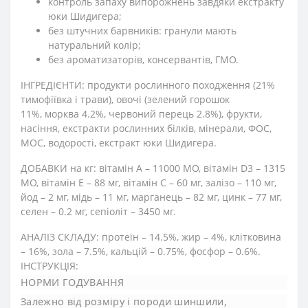
контроль запаху випорожнень завдяки екстракту
юки Шидигера;
без штучних барвників: гранули мають
натуральний колір;
без ароматизаторів, консервантів, ГМО.
ІНГРЕДІЄНТИ: продукти рослинного походження (21%
тимофіївка і трави), овочі (зелений горошок
11%, морква 4.2%, червоний перець 2.8%), фрукти,
насіння, екстракти рослинних білків, мінерали, ФОС,
МОС, водорості, екстракт юки Шидигера.
ДОБАВКИ на кг: вітамін А – 11000 МО, вітамін D3 – 1315
МО, вітамін Е – 88 мг, вітамін С – 60 мг, залізо – 110 мг,
йод – 2 мг, мідь – 11 мг, марганець – 82 мг, цинк – 77 мг,
селен – 0.2 мг, сепіоліт – 3450 мг.
АНАЛІЗ СКЛАДУ: протеїн – 14.5%, жир – 4%, клітковина
– 16%, зола – 7.5%, кальцій – 0.75%, фосфор – 0.6%.
ІНСТРУКЦІЯ:
НОРМИ ГОДУВАННЯ
Залежно від розміру і породи шиншили,