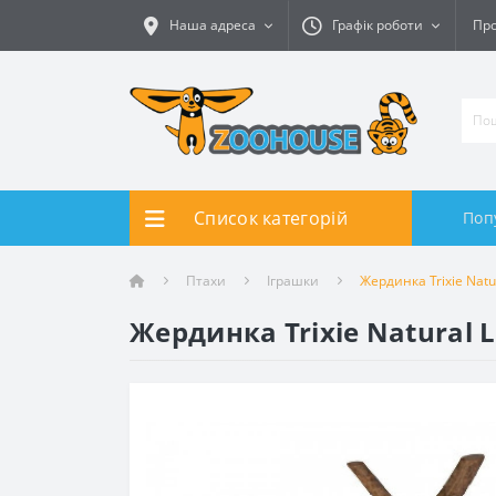
Наша адреса
Графік роботи
Про
Список категорій
Поп
Птахи
Іграшки
Жердинка Trixie Natu
Жердинка Trixie Natural L