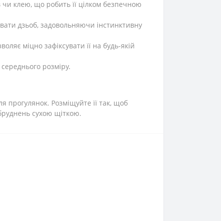
в чи клею, що робить її цілком безпечною
увати дзьоб, задовольняючи інстинктивну
ляє міцно зафіксувати її на будь-якій
 середнього розміру.
я прогулянок. Розміщуйте її так, щоб
абруднень сухою щіткою.