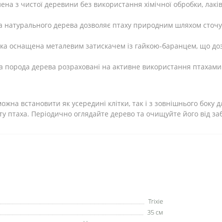
ена з чистої деревини без використання хімічної обробки, лакі
ра натурального дерева дозволяє птаху природним шляхом сточ
а оснащена металевим затискачем із гайкою-баранцем, що дозво
на порода дерева розраховані на активне використання птахами
на встановити як усередині клітки, так і з зовнішнього боку дл
у птаха. Періодично оглядайте дерево та очищуйте його від з
Trixie
35 см