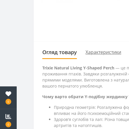
Огляд товару
Характеристики
Trixie Natural Living Y-Shaped Perch
— це п
проживання птахів. Завдяки розгалуженій 
прямими моделями. Виготовлена з натураль
вашого пернатого улюбленця.
Чому варто обрати Y-подібну жердинку Tri
0
Природна геометрія: Розгалужена фо
впливає на його психоемоційний ста
Здоров'я суглобів та лап: Різна тов
0
артритів та натоптишів.