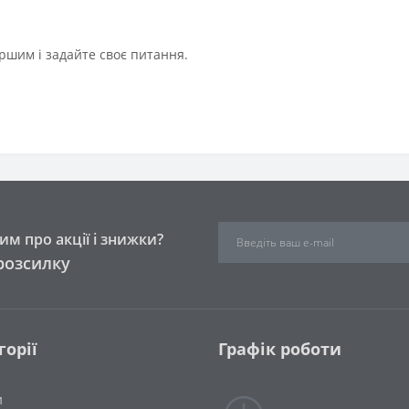
ршим і задайте своє питання.
м про акції і знижки?
розсилку
горії
Графік роботи
и