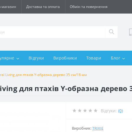
 магазин
Доставка та оплата
Обмін та повернення
улярне
Відгуки
Виробники
Товари
Блог
ral Living для птахів Y-образна дерево 35 см/18 мм
iving для птахів Y-образна дерево 
Відгуки:
(0)
Виробник:
TRIXIE