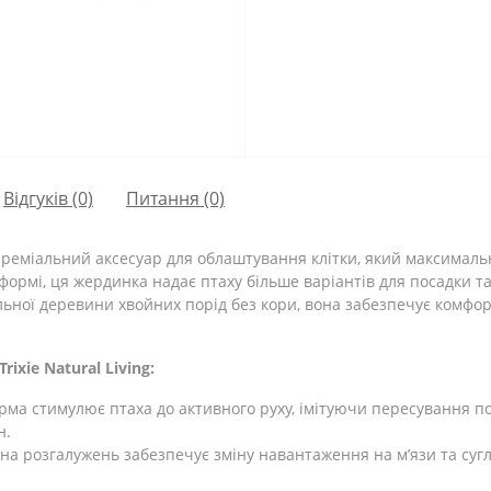
Відгуків (0)
Питання
(0)
реміальний аксесуар для облаштування клітки, який максимал
формі, ця жердинка надає птаху більше варіантів для посадки т
ної деревини хвойних порід без кори, вона забезпечує комфорт
xie Natural Living:
рма стимулює птаха до активного руху, імітуючи пересування п
н.
щина розгалужень забезпечує зміну навантаження на м’язи та су