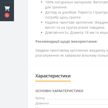
100% натуральні матеріали: Виготовл
для гризіння.
Догляд за дзьобом: Пориста структу
0
потребу щось гризти.
Надійне гвинтове кріплення: Жердинк
висоті та на прутах різної товщини.
Довговічність: Діаметр 18 мм та міц
Рекомендації щодо використання:
Завдяки гвинтовому кріпленню жердинку мож
розгалуження не заважали вільному польот
Характеристики
ОСНОВНІ ХАРАКТЕРИСТИКИ
Бренд
Довжина