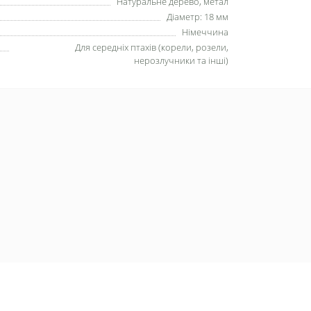
Натуральне дерево, метал
Діаметр: 18 мм
Німеччина
Для середніх птахів (корели, розели,
нерозлучники та інші)