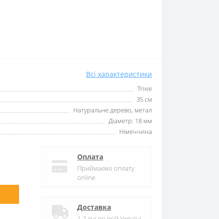
Всі характеристики
Trixie
35 см
Натуральне дерево, метал
Діаметр: 18 мм
Німеччина
Оплата
Приймаємо оплату
online
Доставка
1-2 дні по всій Україні