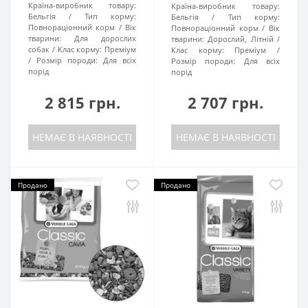
Країна-виробник товару:
Країна-виробник товару:
Бельгія
Тип корму:
Бельгія
Тип корму:
Повнораціонний корм
Вік
Повнораціонний корм
Вік
тварини:
Для дорослих
тварини:
Дорослий, Літній
собак
Клас корму:
Преміум
Клас корму:
Преміум
Розмір породи:
Для всіх
Розмір породи:
Для всіх
порід
порід
2 815 грн.
2 707 грн.
НЕМАЄ В НАЯВНОСТІ
НЕМАЄ В НАЯВНОСТІ
Продано
Продано