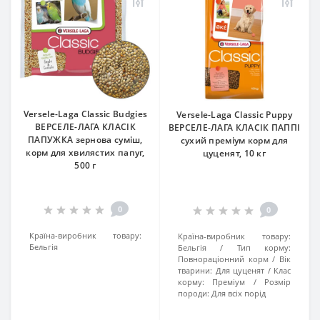
Versele-Laga Classic Вudgies
Versele-Laga Classic Puppy
ВЕРСЕЛЕ-ЛАГА КЛАСІК
ВЕРСЕЛЕ-ЛАГА КЛАСІК ПАППІ
ПАПУЖКА зернова суміш,
сухий преміум корм для
корм для хвилястих папуг,
цуценят, 10 кг
500 г
0
0
Країна-виробник товару:
Країна-виробник товару:
Бельгія
Бельгія
Тип корму:
Повнораціонний корм
Вік
тварини:
Для цуценят
Клас
корму:
Преміум
Розмір
породи:
Для всіх порід