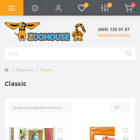
0
0
0
(068) 125 91 87
Замовити дзвінок
Виробник
Classic
Classic